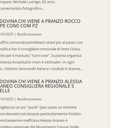
mpare. Michele Luongo, 62 anni,
umentarista fotografico...
DOVINA CHI VIENE A PRANZO ROCCO
PE CONS COM PZ
/10/2025
|
Basilicatanews
 uffici comunali potrebbero stare più al passo con
politica Per il consigliere comunale di Area Civica,
he per il mancato “turn over”, la pianta organica
otenza innazitutto «non è ottimale». In ogni
o, «Stiamo lavorando bene e i risultati si stanno...
DOVINA CHI VIENE A PRANZO ALESSIA
ANEO CONSIGLIERA REGIONALE 5
ELLE
/10/2025
|
Basilicatanews
igliatura un po’ “punk” (per usare un termine
ai desueto) ed eloquio particolarmente forbito:
trentaseienne melfitana Alessia Araneo è
sigliera regionale del Movimento Cinque Stelle.