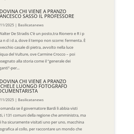
DOVINA CHI VIENE A PRANZO
ANCESCO SASSO IL PROFESSORE
/11/2025
|
Basilicatanews
Walter De Stradis C’è un posto,tra Rionero e R i p
 a n d i d a, dove il tempo non scorre: fermenta. È
vecchio casale di pietra, avvolto nella luce
iqua del Vulture, ove Carmine Crocco – poi
segnato alla storia come il “generale dei
ganti”-per...
DOVINA CHI VIENE A PRANZO
ICHELE LUONGO FOTOGRAFO
OCUMENTARISTA
/11/2025
|
Basilicatanews
domanda se il governatore Bardi li abbia visti
ti, i 131 comuni della regione che amministra, ma
 li ha sicuramente visitati uno per uno, macchina
ografica al collo, per raccontare un mondo che