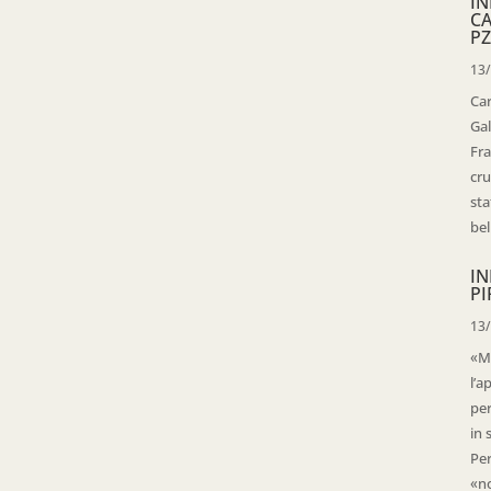
IN
C
PZ
13
Ca
Gal
Fra
cru
sta
bell
IN
PI
13
«Ma
l’a
per
in 
Per
«no