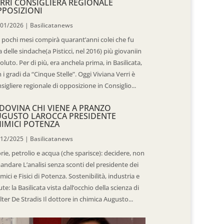
RRI CONSIGLIERA REGIONALE
POSIZIONI
/01/2026
|
Basilicatanews
 pochi mesi compirà quarant’anni colei che fu
 delle sindache(a Pisticci, nel 2016) più giovaniin
oluto. Per di più, era anchela prima, in Basilicata,
 i gradi da “Cinque Stelle”. Oggi Viviana Verri è
sigliere regionale di opposizione in Consiglio...
DOVINA CHI VIENE A PRANZO
UGUSTO LAROCCA PRESIDENTE
IMICI POTENZA
/12/2025
|
Basilicatanews
rie, petrolio e acqua (che sparisce): decidere, non
andare L’analisi senza sconti del presidente dei
mici e Fisici di Potenza. Sostenibilità, industria e
ute: la Basilicata vista dall’occhio della scienza di
ter De Stradis Il dottore in chimica Augusto...