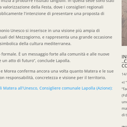
nizia a produrre risultati tangibili: in quella sede sono stati
la valorizzazione della Festa, dove i consiglieri regionali
bblicamente l’intenzione di presentare una proposta di
monio Unesco si inserisce in una visione più ampia di
rituali del Mezzogiorno, e rappresenta una grande occasione
 simbolica della cultura mediterranea.
 formale. È un messaggio forte alla comunità e alle nuove
IN
 un atto di futuro”, conclude Lapolla.
..
C
lla e Morea conferma ancora una volta quanto Matera e le sue
14
con responsabilità, concretezza e visione per il territorio.
«I 
i Matera all’Unesco, Consigliere comunale Lapolla (Azione):
“fa
(Fd
uno
mag
di 