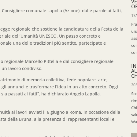
VE
OP
Consigliere comunale Lapolla (Azione): dalle parole ai fatti,
17
Fra
 legge regionale che sostiene la candidatura della Festa della
una
eriale dell’Umanità UNESCO. Un passo concreto e
ass
onale una delle tradizioni più sentite, partecipate e
con
con
o regionale Marcello Pittella e dal consigliere regionale
IN
i un lavoro condiviso.
A
CH
patrimonio di memoria collettiva, fede popolare, arte,
20
 gli annunci e trasformare l’idea in un atto concreto. Oggi
sia passati ai fatti”, ha dichiarato Angelo Lapolla,
Sco
rim
Chi
ità ai lavori avviati il 6 giugno a Roma, in occasione della
sal
ta della Bruna, alla presenza di rappresentanti locali e
Wal