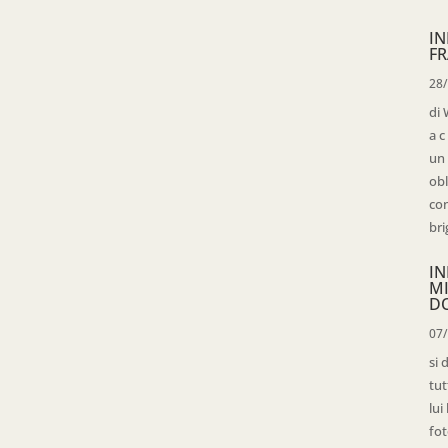
IN
FR
28
di 
a c
un 
obl
con
bri
IN
M
D
07
si 
tut
lui
fot