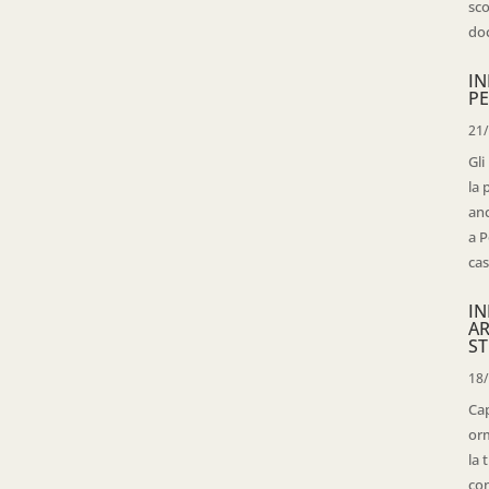
sco
doc
IN
PE
21
Gli
la 
anc
a P
cas
IN
AR
ST
18
Cap
orm
la 
con