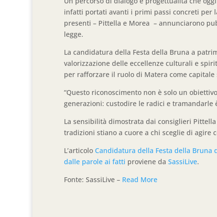
Un percorso di dialogo e progettualità che oggi i
infatti portati avanti i primi passi concreti per 
presenti – Pittella e Morea – annunciarono pu
legge.
La candidatura della Festa della Bruna a patri
valorizzazione delle eccellenze culturali e spi
per rafforzare il ruolo di Matera come capitale
“Questo riconoscimento non è solo un obiettivo
generazioni: custodire le radici e tramandarle è
La sensibilità dimostrata dai consiglieri Pitte
tradizioni stiano a cuore a chi sceglie di agire 
L’articolo
Candidatura della Festa della Bruna d
dalle parole ai fatti
proviene da
SassiLive
.
Fonte: SassiLive –
Read More