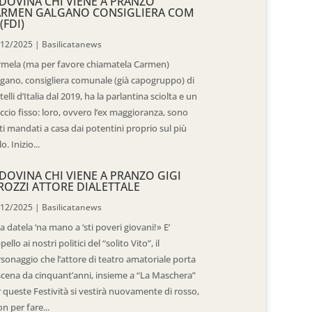
DOVINA CHI VIENE A PRANZO
ARMEN GALGANO CONSIGLIERA COM
(FDI)
/12/2025
|
Basilicatanews
rmela (ma per favore chiamatela Carmen)
gano, consigliera comunale (già capogruppo) di
telli d’Italia dal 2019, ha la parlantina sciolta e un
ccio fisso: loro, ovvero l’ex maggioranza, sono
ti mandati a casa dai potentini proprio sul più
o. Inizio...
DOVINA CHI VIENE A PRANZO GIGI
ROZZI ATTORE DIALETTALE
/12/2025
|
Basilicatanews
 datela ‘na mano a ‘sti poveri giovani!» E’
ppello ai nostri politici del “solito Vito”, il
sonaggio che l’attore di teatro amatoriale porta
scena da cinquant’anni, insieme a “La Maschera”
 queste Festività si vestirà nuovamente di rosso,
n per fare...