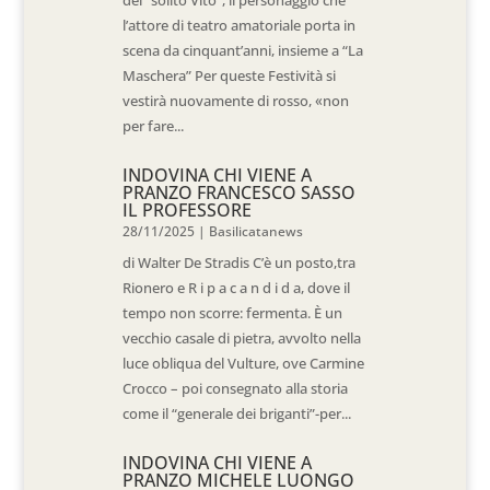
del “solito Vito”, il personaggio che
l’attore di teatro amatoriale porta in
scena da cinquant’anni, insieme a “La
Maschera” Per queste Festività si
vestirà nuovamente di rosso, «non
per fare...
INDOVINA CHI VIENE A
PRANZO FRANCESCO SASSO
IL PROFESSORE
28/11/2025
|
Basilicatanews
di Walter De Stradis C’è un posto,tra
Rionero e R i p a c a n d i d a, dove il
tempo non scorre: fermenta. È un
vecchio casale di pietra, avvolto nella
luce obliqua del Vulture, ove Carmine
Crocco – poi consegnato alla storia
come il “generale dei briganti”-per...
INDOVINA CHI VIENE A
PRANZO MICHELE LUONGO