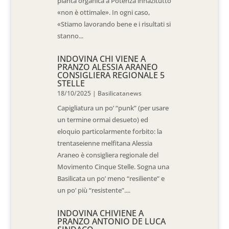
pianta organica a Potenza innazitutto
«non è ottimale». In ogni caso,
«Stiamo lavorando bene e i risultati si
stanno...
INDOVINA CHI VIENE A
PRANZO ALESSIA ARANEO
CONSIGLIERA REGIONALE 5
STELLE
18/10/2025
|
Basilicatanews
Capigliatura un po’ “punk” (per usare
un termine ormai desueto) ed
eloquio particolarmente forbito: la
trentaseienne melfitana Alessia
Araneo è consigliera regionale del
Movimento Cinque Stelle. Sogna una
Basilicata un po’ meno “resiliente” e
un po’ più “resistente”....
INDOVINA CHIVIENE A
PRANZO ANTONIO DE LUCA