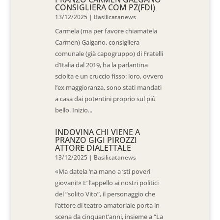
CONSIGLIERA COM PZ(FDI)
13/12/2025
|
Basilicatanews
Carmela (ma per favore chiamatela
Carmen) Galgano, consigliera
comunale (già capogruppo) di Fratelli
d’Italia dal 2019, ha la parlantina
sciolta e un cruccio fisso: loro, ovvero
l’ex maggioranza, sono stati mandati
a casa dai potentini proprio sul più
bello. Inizio...
INDOVINA CHI VIENE A
PRANZO GIGI PIROZZI
ATTORE DIALETTALE
13/12/2025
|
Basilicatanews
«Ma datela ‘na mano a ‘sti poveri
giovani!» E’ l’appello ai nostri politici
del “solito Vito”, il personaggio che
l’attore di teatro amatoriale porta in
scena da cinquant’anni, insieme a “La