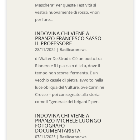
Maschera” Per queste Festività si
vestirà nuovamente di rosso, «non
per fare...
INDOVINA CHI VIENE A
PRANZO FRANCESCO SASSO
IL PROFESSORE
28/11/2025
|
Basilicatanews
di Walter De Stradis C’è un posto,tra
Rionero e R i p a c a n d i d a, dove il
tempo non scorre: fermenta. È un
vecchio casale di pietra, avvolto nella
luce obliqua del Vulture, ove Carmine
Crocco – poi consegnato alla storia
come il “generale dei briganti”-per...
INDOVINA CHI VIENE A
PRANZO MICHELE LUONGO
FOTOGRAFO
DOCUMENTARISTA
07/11/2025
|
Basilicatanews