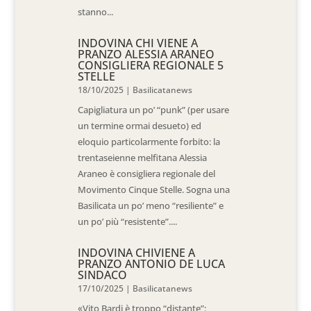
stanno...
INDOVINA CHI VIENE A
PRANZO ALESSIA ARANEO
CONSIGLIERA REGIONALE 5
STELLE
18/10/2025
|
Basilicatanews
Capigliatura un po’ “punk” (per usare
un termine ormai desueto) ed
eloquio particolarmente forbito: la
trentaseienne melfitana Alessia
Araneo è consigliera regionale del
Movimento Cinque Stelle. Sogna una
Basilicata un po’ meno “resiliente” e
un po’ più “resistente”....
INDOVINA CHIVIENE A
PRANZO ANTONIO DE LUCA
SINDACO
17/10/2025
|
Basilicatanews
«Vito Bardi è troppo “distante”: