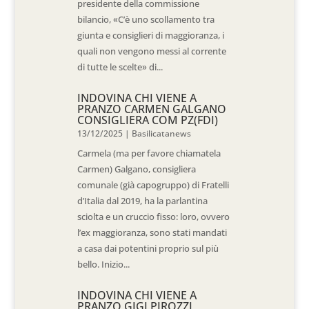
presidente della commissione
bilancio, «C’è uno scollamento tra
giunta e consiglieri di maggioranza, i
quali non vengono messi al corrente
di tutte le scelte» di...
INDOVINA CHI VIENE A
PRANZO CARMEN GALGANO
CONSIGLIERA COM PZ(FDI)
13/12/2025
|
Basilicatanews
Carmela (ma per favore chiamatela
Carmen) Galgano, consigliera
comunale (già capogruppo) di Fratelli
d’Italia dal 2019, ha la parlantina
sciolta e un cruccio fisso: loro, ovvero
l’ex maggioranza, sono stati mandati
a casa dai potentini proprio sul più
bello. Inizio...
INDOVINA CHI VIENE A
PRANZO GIGI PIROZZI