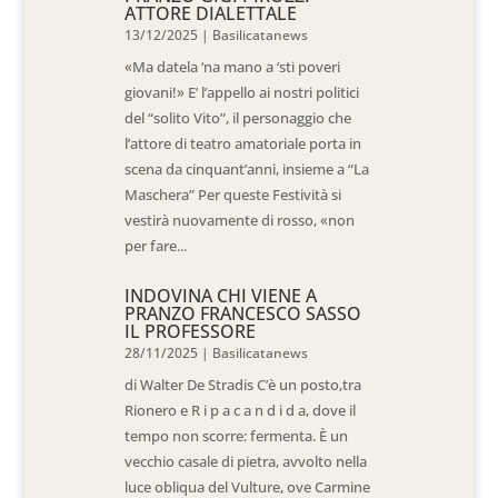
ATTORE DIALETTALE
13/12/2025
|
Basilicatanews
«Ma datela ‘na mano a ‘sti poveri
giovani!» E’ l’appello ai nostri politici
del “solito Vito”, il personaggio che
l’attore di teatro amatoriale porta in
scena da cinquant’anni, insieme a “La
Maschera” Per queste Festività si
vestirà nuovamente di rosso, «non
per fare...
INDOVINA CHI VIENE A
PRANZO FRANCESCO SASSO
IL PROFESSORE
28/11/2025
|
Basilicatanews
di Walter De Stradis C’è un posto,tra
Rionero e R i p a c a n d i d a, dove il
tempo non scorre: fermenta. È un
vecchio casale di pietra, avvolto nella
luce obliqua del Vulture, ove Carmine