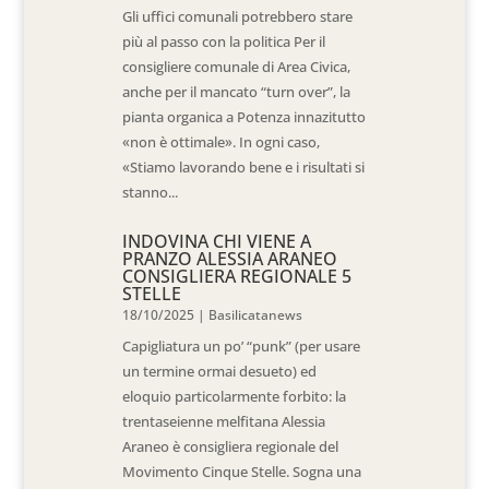
Gli uffici comunali potrebbero stare
più al passo con la politica Per il
consigliere comunale di Area Civica,
anche per il mancato “turn over”, la
pianta organica a Potenza innazitutto
«non è ottimale». In ogni caso,
«Stiamo lavorando bene e i risultati si
stanno...
INDOVINA CHI VIENE A
PRANZO ALESSIA ARANEO
CONSIGLIERA REGIONALE 5
STELLE
18/10/2025
|
Basilicatanews
Capigliatura un po’ “punk” (per usare
un termine ormai desueto) ed
eloquio particolarmente forbito: la
trentaseienne melfitana Alessia
Araneo è consigliera regionale del
Movimento Cinque Stelle. Sogna una