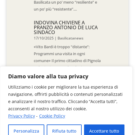
Basilicata un po’ meno “resiliente” e
un po’ più “resistente”....
INDOVINA CHIVIENE A
PRANZO ANTONIO DE LUCA
SINDACO
17/10/2025
|
Basilicatanews
«Vito Bardi è troppo “distante”:
Programmi una visita in ogni
comune» Il primo cittadino di Pignola
«L’ho invitato a vedere la situazione
al Pantano, ma non è venuto. La
Diamo valore alla tua privacy
sensazione è che -come sindaci-
Utilizziamo i cookie per migliorare la tua esperienza di
siamo lasciati a noi stessi» di Walter
navigazione, offrirti pubblicità o contenuti personalizzati
De Stradis In...
e analizzare il nostro traffico. Cliccando “Accetta tutti”,
acconsenti al nostro utilizzo dei cookie.
Privacy Policy
-
Cookie Policy
Videoimage di Colangelo Donato & C. Sas
Personalizza
Rifiuta tutto
Accettare tutto
Via Anzio, 41/B - 85100 Potenza