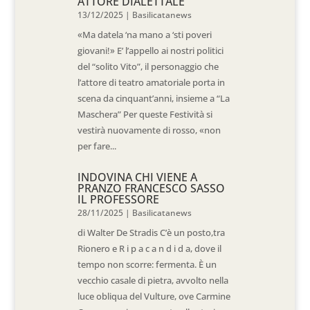
ATTORE DIALETTALE
13/12/2025
|
Basilicatanews
«Ma datela ‘na mano a ‘sti poveri
giovani!» E’ l’appello ai nostri politici
del “solito Vito”, il personaggio che
l’attore di teatro amatoriale porta in
scena da cinquant’anni, insieme a “La
Maschera” Per queste Festività si
vestirà nuovamente di rosso, «non
per fare...
INDOVINA CHI VIENE A
PRANZO FRANCESCO SASSO
IL PROFESSORE
28/11/2025
|
Basilicatanews
di Walter De Stradis C’è un posto,tra
Rionero e R i p a c a n d i d a, dove il
tempo non scorre: fermenta. È un
vecchio casale di pietra, avvolto nella
luce obliqua del Vulture, ove Carmine