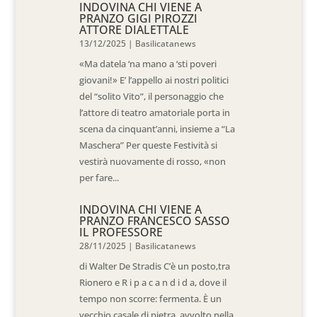
INDOVINA CHI VIENE A
PRANZO GIGI PIROZZI
ATTORE DIALETTALE
13/12/2025
|
Basilicatanews
«Ma datela ‘na mano a ‘sti poveri
giovani!» E’ l’appello ai nostri politici
del “solito Vito”, il personaggio che
l’attore di teatro amatoriale porta in
scena da cinquant’anni, insieme a “La
Maschera” Per queste Festività si
vestirà nuovamente di rosso, «non
per fare...
INDOVINA CHI VIENE A
PRANZO FRANCESCO SASSO
IL PROFESSORE
28/11/2025
|
Basilicatanews
di Walter De Stradis C’è un posto,tra
Rionero e R i p a c a n d i d a, dove il
tempo non scorre: fermenta. È un
vecchio casale di pietra, avvolto nella