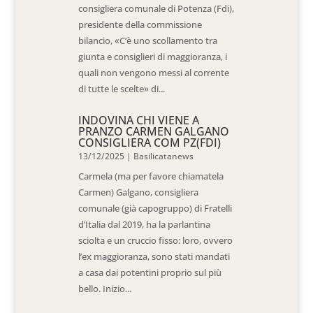
consigliera comunale di Potenza (Fdi),
presidente della commissione
bilancio, «C’è uno scollamento tra
giunta e consiglieri di maggioranza, i
quali non vengono messi al corrente
di tutte le scelte» di...
INDOVINA CHI VIENE A
PRANZO CARMEN GALGANO
CONSIGLIERA COM PZ(FDI)
13/12/2025
|
Basilicatanews
Carmela (ma per favore chiamatela
Carmen) Galgano, consigliera
comunale (già capogruppo) di Fratelli
d’Italia dal 2019, ha la parlantina
sciolta e un cruccio fisso: loro, ovvero
l’ex maggioranza, sono stati mandati
a casa dai potentini proprio sul più
bello. Inizio...