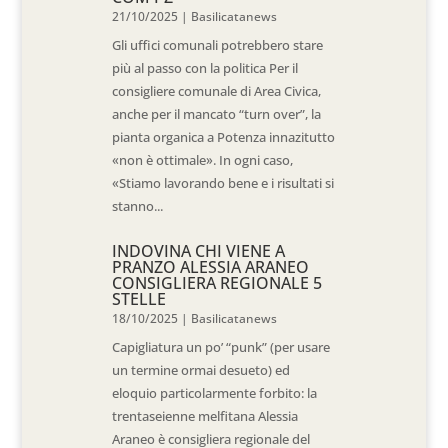
21/10/2025
|
Basilicatanews
Gli uffici comunali potrebbero stare
più al passo con la politica Per il
consigliere comunale di Area Civica,
anche per il mancato “turn over”, la
pianta organica a Potenza innazitutto
«non è ottimale». In ogni caso,
«Stiamo lavorando bene e i risultati si
stanno...
INDOVINA CHI VIENE A
PRANZO ALESSIA ARANEO
CONSIGLIERA REGIONALE 5
STELLE
18/10/2025
|
Basilicatanews
Capigliatura un po’ “punk” (per usare
un termine ormai desueto) ed
eloquio particolarmente forbito: la
trentaseienne melfitana Alessia
Araneo è consigliera regionale del