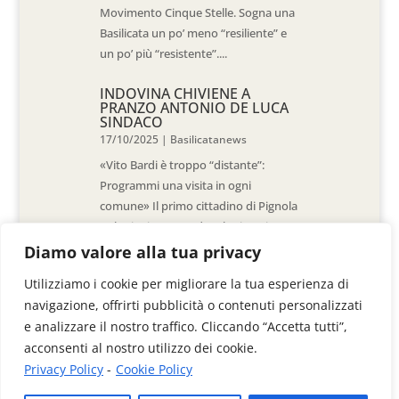
Movimento Cinque Stelle. Sogna una
Basilicata un po’ meno “resiliente” e
un po’ più “resistente”....
INDOVINA CHIVIENE A
PRANZO ANTONIO DE LUCA
SINDACO
17/10/2025
|
Basilicatanews
«Vito Bardi è troppo “distante”:
Programmi una visita in ogni
comune» Il primo cittadino di Pignola
«L’ho invitato a vedere la situazione
al Pantano, ma non è venuto. La
Diamo valore alla tua privacy
sensazione è che -come sindaci-
Utilizziamo i cookie per migliorare la tua esperienza di
siamo lasciati a noi stessi» di Walter
navigazione, offrirti pubblicità o contenuti personalizzati
De Stradis In...
e analizzare il nostro traffico. Cliccando “Accetta tutti”,
acconsenti al nostro utilizzo dei cookie.
Privacy Policy
-
Cookie Policy