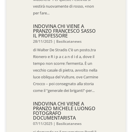
vestirà nuovamente di rosso, «non
per fare...
INDOVINA CHI VIENE A
PRANZO FRANCESCO SASSO
IL PROFESSORE
28/11/2025
|
Basilicatanews
di Walter De Stradis C’è un posto,tra
Rionero e R i p a c a n d i d a, dove il
tempo non scorre: fermenta. È un
vecchio casale di pietra, avvolto nella
luce obliqua del Vulture, ove Carmine
Crocco – poi consegnato alla storia
come il “generale dei briganti”-per...
INDOVINA CHI VIENE A
PRANZO MICHELE LUONGO
FOTOGRAFO
DOCUMENTARISTA
07/11/2025
|
Basilicatanews