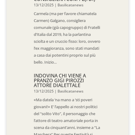
13/12/2025
|
Basilicatanews
Carmela (ma per favore chiamatela
Carmen) Galgano, consigliera
comunale (già capogruppo) di Fratelli
d’Italia dal 2019, ha la parlantina
sciolta e un cruccio fisso: loro, ovvero
l’ex maggioranza, sono stati mandati
a casa dai potentini proprio sul più
bello. Inizio...
INDOVINA CHI VIENE A
PRANZO GIGI PIROZZI
ATTORE DIALETTALE
13/12/2025
|
Basilicatanews
«Ma datela ‘na mano a ‘sti poveri
giovani!» E’ l’appello ai nostri politici
del “solito Vito”, il personaggio che
l’attore di teatro amatoriale porta in
scena da cinquant’anni, insieme a “La
Maschera” Per queste Festività si