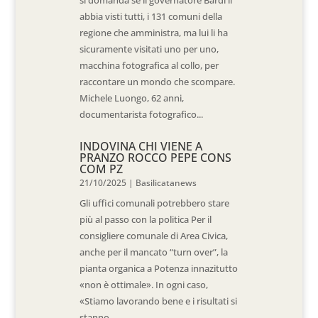
si domanda se il governatore Bardi li
abbia visti tutti, i 131 comuni della
regione che amministra, ma lui li ha
sicuramente visitati uno per uno,
macchina fotografica al collo, per
raccontare un mondo che scompare.
Michele Luongo, 62 anni,
documentarista fotografico...
INDOVINA CHI VIENE A
PRANZO ROCCO PEPE CONS
COM PZ
21/10/2025
|
Basilicatanews
Gli uffici comunali potrebbero stare
più al passo con la politica Per il
consigliere comunale di Area Civica,
anche per il mancato “turn over”, la
pianta organica a Potenza innazitutto
«non è ottimale». In ogni caso,
«Stiamo lavorando bene e i risultati si
stanno...