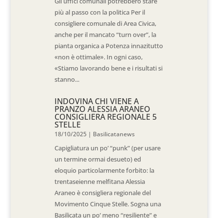
Gli uffici comunali potrebbero stare
più al passo con la politica Per il
consigliere comunale di Area Civica,
anche per il mancato “turn over”, la
pianta organica a Potenza innazitutto
«non è ottimale». In ogni caso,
«Stiamo lavorando bene e i risultati si
stanno...
INDOVINA CHI VIENE A
PRANZO ALESSIA ARANEO
CONSIGLIERA REGIONALE 5
STELLE
18/10/2025
|
Basilicatanews
Capigliatura un po’ “punk” (per usare
un termine ormai desueto) ed
eloquio particolarmente forbito: la
trentaseienne melfitana Alessia
Araneo è consigliera regionale del
Movimento Cinque Stelle. Sogna una
Basilicata un po’ meno “resiliente” e