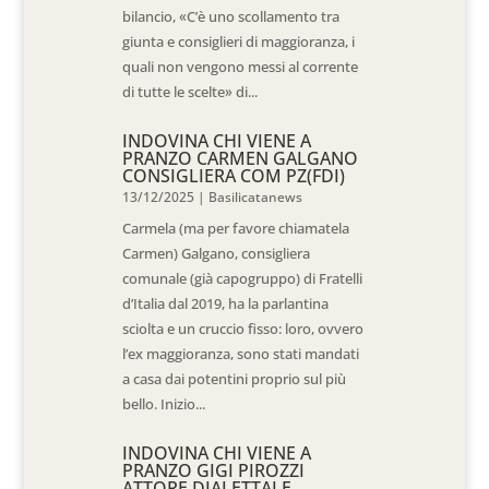
bilancio, «C’è uno scollamento tra
giunta e consiglieri di maggioranza, i
quali non vengono messi al corrente
di tutte le scelte» di...
INDOVINA CHI VIENE A
PRANZO CARMEN GALGANO
CONSIGLIERA COM PZ(FDI)
13/12/2025
|
Basilicatanews
Carmela (ma per favore chiamatela
Carmen) Galgano, consigliera
comunale (già capogruppo) di Fratelli
d’Italia dal 2019, ha la parlantina
sciolta e un cruccio fisso: loro, ovvero
l’ex maggioranza, sono stati mandati
a casa dai potentini proprio sul più
bello. Inizio...
INDOVINA CHI VIENE A
PRANZO GIGI PIROZZI
ATTORE DIALETTALE