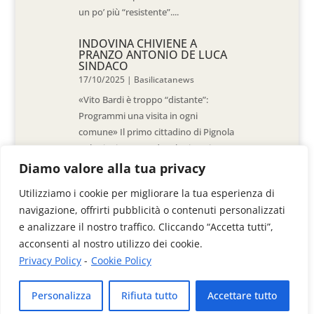
un po’ più “resistente”....
INDOVINA CHIVIENE A
PRANZO ANTONIO DE LUCA
SINDACO
17/10/2025
|
Basilicatanews
«Vito Bardi è troppo “distante”:
Programmi una visita in ogni
comune» Il primo cittadino di Pignola
«L’ho invitato a vedere la situazione
al Pantano, ma non è venuto. La
Diamo valore alla tua privacy
sensazione è che -come sindaci-
Utilizziamo i cookie per migliorare la tua esperienza di
siamo lasciati a noi stessi» di Walter
navigazione, offrirti pubblicità o contenuti personalizzati
De Stradis In...
e analizzare il nostro traffico. Cliccando “Accetta tutti”,
acconsenti al nostro utilizzo dei cookie.
Privacy Policy
-
Cookie Policy
Videoimage di Colangelo Donato & C. Sas
Personalizza
Rifiuta tutto
Accettare tutto
Via Anzio, 41/B - 85100 Potenza
P.Iva 01313030767