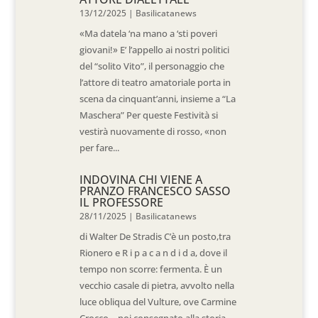
13/12/2025
|
Basilicatanews
«Ma datela ‘na mano a ‘sti poveri
giovani!» E’ l’appello ai nostri politici
del “solito Vito”, il personaggio che
l’attore di teatro amatoriale porta in
scena da cinquant’anni, insieme a “La
Maschera” Per queste Festività si
vestirà nuovamente di rosso, «non
per fare...
INDOVINA CHI VIENE A
PRANZO FRANCESCO SASSO
IL PROFESSORE
28/11/2025
|
Basilicatanews
di Walter De Stradis C’è un posto,tra
Rionero e R i p a c a n d i d a, dove il
tempo non scorre: fermenta. È un
vecchio casale di pietra, avvolto nella
luce obliqua del Vulture, ove Carmine
Crocco – poi consegnato alla storia