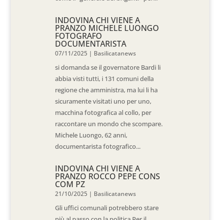
INDOVINA CHI VIENE A
PRANZO MICHELE LUONGO
FOTOGRAFO
DOCUMENTARISTA
07/11/2025
|
Basilicatanews
si domanda se il governatore Bardi li
abbia visti tutti, i 131 comuni della
regione che amministra, ma lui li ha
sicuramente visitati uno per uno,
macchina fotografica al collo, per
raccontare un mondo che scompare.
Michele Luongo, 62 anni,
documentarista fotografico...
INDOVINA CHI VIENE A
PRANZO ROCCO PEPE CONS
COM PZ
21/10/2025
|
Basilicatanews
Gli uffici comunali potrebbero stare
più al passo con la politica Per il