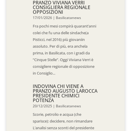
PRANZO VIVIANA VERRI
CONSIGLIERA REGIONALE
OPPOSIZIONI
17/01/2026
|
Basilicatanews
Fra pochi mesi compirà quarant’anni
colei che fu una delle sindache(a
Pisticci, nel 2016) più giovaniin
assoluto. Per di più, era anchela
prima, in Basilicata, con i gradi da
“Cinque Stelle”. Oggi Viviana Verri è
consigliere regionale di opposizione
in Consiglio...
INDOVINA CHI VIENE A
PRANZO AUGUSTO LAROCCA
PRESIDENTE CHIMICI
POTENZA
20/12/2025
|
Basilicatanews
Scorie, petrolio e acqua (che
sparisce): decidere, non rimandare
L’analisi senza sconti del presidente