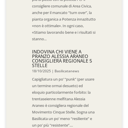
consigliere comunale di Area Civica,
anche per il mancato “turn over”, la
pianta organica a Potenza innazitutto
«non è ottimale». In ogni caso,
«Stiamo lavorando bene e i risultati si
stanno...
INDOVINA CHI VIENE A
PRANZO ALESSIA ARANEO
CONSIGLIERA REGIONALE 5
STELLE
18/10/2025
|
Basilicatanews
Capigliatura un po’ “punk” (per usare
un termine ormai desueto) ed
eloquio particolarmente forbito: la
trentaseienne melfitana Alessia
Araneo è consigliera regionale del
Movimento Cinque Stelle. Sogna una
Basilicata un po’ meno “resiliente” e
un po’ più “resistente”....