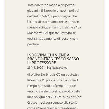
«Ma datela ‘na mano a ‘sti poveri
giovani!» E’ l’appello ai nostri politici
del “solito Vito”, il personaggio che
l’attore di teatro amatoriale porta in
scena da cinquant’anni, insieme a “La
Maschera” Per queste Festività si
vestirà nuovamente di rosso, «non
per fare...
INDOVINA CHI VIENE A
PRANZO FRANCESCO SASSO
IL PROFESSORE
28/11/2025
|
Basilicatanews
di Walter De Stradis C’è un posto,tra
Rionero e R i p a c a n d i d a, dove il
tempo non scorre: fermenta. È un
vecchio casale di pietra, avvolto nella
luce obliqua del Vulture, ove Carmine
Crocco – poi consegnato alla storia
come il “generale dei briganti”-per...