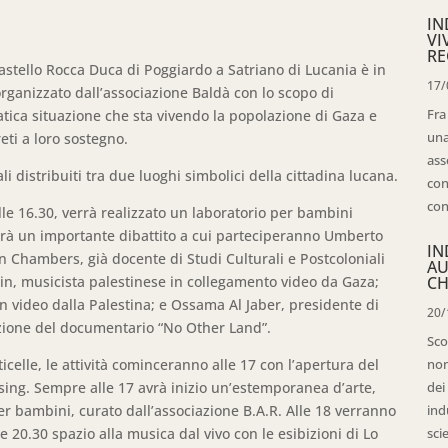
IN
VI
RE
astello Rocca Duca di Poggiardo a Satriano di Lucania è in
17/
rganizzato dall’associazione Baldà con lo scopo di
Fra
tica situazione che sta vivendo la popolazione di Gaza e
una
eti a loro sostegno.
ass
i distribuiti tra due luoghi simbolici della cittadina lucana.
con
con
lle 16.30, verrà realizzato un laboratorio per bambini
zierà un importante dibattito a cui parteciperanno Umberto
IN
ain Chambers, già docente di Studi Culturali e Postcoloniali
AU
uin, musicista palestinese in collegamento video da Gaza;
CH
n video dalla Palestina; e Ossama Al Jaber, presidente di
20/
ezione del documentario “No Other Land”.
Sco
elle, le attività cominceranno alle 17 con l’apertura del
non
sing. Sempre alle 17 avrà inizio un’estemporanea d’arte,
dei
er bambini, curato dall’associazione B.A.R. Alle 18 verranno
ind
e 20.30 spazio alla musica dal vivo con le esibizioni di Lo
sci