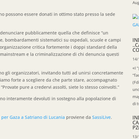
Aug
tino possono essere donati in ottimo stato presso la sede
e denunciare pubblicamente quella che definisce “un
IN
ate, bombardamenti sistematici su ospedali, scuole e campi
..
’organizzazione critica fortemente i doppi standard della
CO
 mainstream e la criminalizzazione di chi denuncia questi
14/
«I 
no gli organizzatori, invitando tutti ad unirsi concretamente
“fa
hiamo forte a scegliere da che parte stare, accompagnato
(Fd
Provate pure a credervi assolti, siete lo stesso coinvolti.”
uno
mag
ranno interamente devoluti in sostegno alla popolazione di
di t
i per Gaza a Satriano di Lucania
proviene da
SassiLive
.
IN
CA
PZ
13/