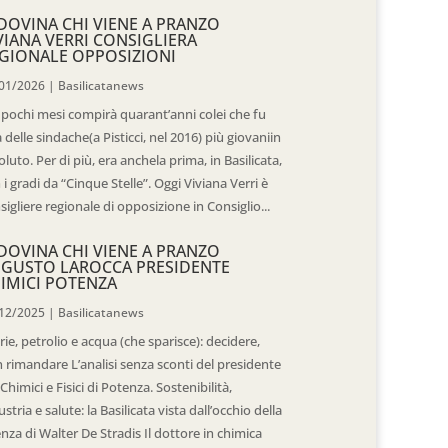
DOVINA CHI VIENE A PRANZO
VIANA VERRI CONSIGLIERA
GIONALE OPPOSIZIONI
01/2026
|
Basilicatanews
 pochi mesi compirà quarant’anni colei che fu
 delle sindache(a Pisticci, nel 2016) più giovaniin
oluto. Per di più, era anchela prima, in Basilicata,
 i gradi da “Cinque Stelle”. Oggi Viviana Verri è
sigliere regionale di opposizione in Consiglio...
DOVINA CHI VIENE A PRANZO
GUSTO LAROCCA PRESIDENTE
IMICI POTENZA
12/2025
|
Basilicatanews
rie, petrolio e acqua (che sparisce): decidere,
 rimandare L’analisi senza sconti del presidente
 Chimici e Fisici di Potenza. Sostenibilità,
ustria e salute: la Basilicata vista dall’occhio della
enza di Walter De Stradis Il dottore in chimica