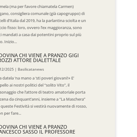
mela (ma per favore chiamatela Carmen)
gano, consigliera comunale (già capogruppo) di
telli d’Italia dal 2019, ha la parlantina sciolta e un
ccio fisso: loro, ovvero l’ex maggioranza, sono
ti mandati a casa dai potentini proprio sul più
o. Inizio...
DOVINA CHI VIENE A PRANZO GIGI
ROZZI ATTORE DIALETTALE
12/2025
|
Basilicatanews
 datela ‘na mano a ‘sti poveri giovani!» E’
pello ai nostri politici del “solito Vito”, il
sonaggio che l’attore di teatro amatoriale porta
scena da cinquant’anni, insieme a “La Maschera”
 queste Festività si vestirà nuovamente di rosso,
n per fare...
DOVINA CHI VIENE A PRANZO
ANCESCO SASSO IL PROFESSORE