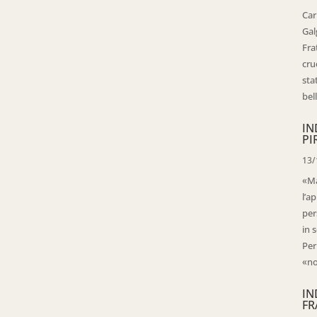
Car
Gal
Fra
cru
sta
bell
IN
PI
13/
«Ma
l’ap
per
in 
Per
«no
IN
FR