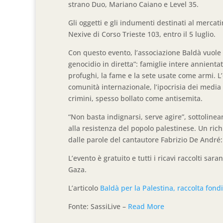
strano Duo, Mariano Caiano e Level 35.
Gli oggetti e gli indumenti destinati al merca
Nexive di Corso Trieste 103, entro il 5 luglio.
Con questo evento, l’associazione Baldà vuol
genocidio in diretta”: famiglie intere annient
profughi, la fame e la sete usate come armi. L
comunità internazionale, l’ipocrisia dei media
crimini, spesso bollato come antisemita.
“Non basta indignarsi, serve agire”, sottolinea
alla resistenza del popolo palestinese. Un ric
dalle parole del cantautore Fabrizio De André: “
L’evento è gratuito e tutti i ricavi raccolti sa
Gaza.
L’articolo
Baldà per la Palestina, raccolta fond
Fonte: SassiLive –
Read More