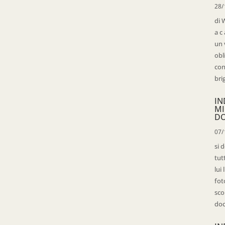
28/
di 
a c
un 
obl
con
bri
IN
MI
D
07/
si 
tut
lui
fot
sco
doc