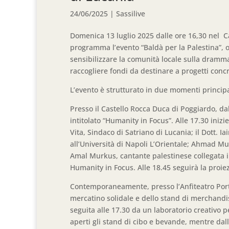
24/06/2025
|
Sassilive
Domenica 13 luglio 2025 dalle ore 16,30 nel C
programma l’evento “Baldà per la Palestina”, o
sensibilizzare la comunità locale sulla dramma
raccogliere fondi da destinare a progetti concr
L’evento è strutturato in due momenti principal
Presso il Castello Rocca Duca di Poggiardo, da
intitolato “Humanity in Focus”. Alle 17.30 ini
Vita, Sindaco di Satriano di Lucania; il Dott. I
all’Università di Napoli L’Orientale; Ahmad M
Amal Murkus, cantante palestinese collegata i
Humanity in Focus. Alle 18.45 seguirà la proi
Contemporaneamente, presso l’Anfiteatro Portic
mercatino solidale e dello stand di merchandi
seguita alle 17.30 da un laboratorio creativo p
aperti gli stand di cibo e bevande, mentre dall