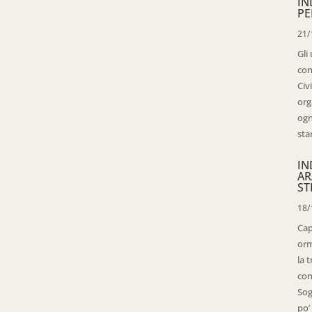
IN
PE
21/
Gli
con
Civ
org
ogn
sta
IN
AR
ST
18/
Cap
orm
la 
con
Sog
po’ 