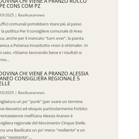
DOVINA CHI VIENE A PRANZO ROCCO
PE CONS COM PZ
10/2025
|
Basilicatanews
 uffici comunali potrebbero stare più al passo
 la politica Per il consigliere comunale di Area
ica, anche per il mancato “turn over”, la pianta
anica a Potenza innazitutto «non è ottimale». In
i caso, «Stiamo lavorando bene e i risultati si
nno...
DOVINA CHI VIENE A PRANZO ALESSIA
ANEO CONSIGLIERA REGIONALE 5
ELLE
10/2025
|
Basilicatanews
igliatura un po’ “punk” (per usare un termine
ai desueto) ed eloquio particolarmente forbito:
trentaseienne melfitana Alessia Araneo è
sigliera regionale del Movimento Cinque Stelle.
na una Basilicata un po’ meno “resiliente” e un
più “resistente”....