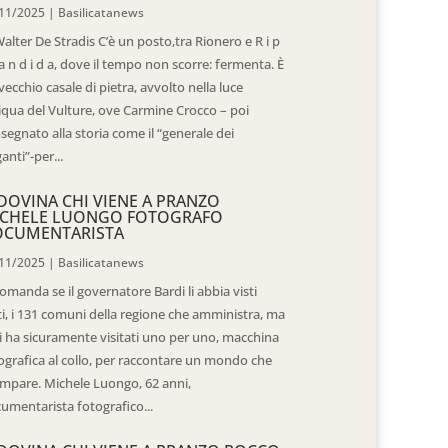
11/2025
|
Basilicatanews
Walter De Stradis C’è un posto,tra Rionero e R i p
 a n d i d a, dove il tempo non scorre: fermenta. È
vecchio casale di pietra, avvolto nella luce
iqua del Vulture, ove Carmine Crocco – poi
segnato alla storia come il “generale dei
ganti”-per...
DOVINA CHI VIENE A PRANZO
CHELE LUONGO FOTOGRAFO
OCUMENTARISTA
11/2025
|
Basilicatanews
domanda se il governatore Bardi li abbia visti
ti, i 131 comuni della regione che amministra, ma
 li ha sicuramente visitati uno per uno, macchina
ografica al collo, per raccontare un mondo che
mpare. Michele Luongo, 62 anni,
umentarista fotografico...