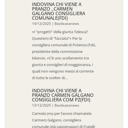
INDOVINA CHI VIENE A
PRANZO ..CARMEN
GALGANO CONSIGLIERA
COMUNALE(FDI)
14/12/2025
|
Basilicatanews
«I “progetti” della giunta Telesca?
Questioni di “facciata”» Per la
consigliera comunale di Potenza (Fdi),
presidente della commissione
bilancio, «C’è uno scollamento tra
giunta e consiglieri di maggioranza, i
quali non vengono messi al corrente
di tutte le scelte» di...
INDOVINA CHI VIENE A
PRANZO CARMEN GALGANO
CONSIGLIERA COM PZ(FDI)
13/12/2025
|
Basilicatanews
Carmela (ma per favore chiamatela
Carmen) Galgano, consigliera
comunale (già capogruppo) di Fratelli