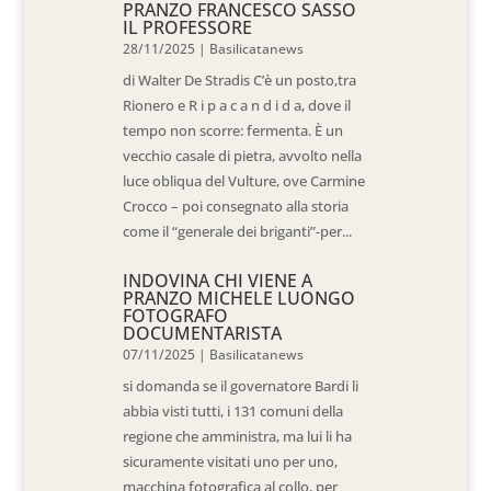
PRANZO FRANCESCO SASSO
IL PROFESSORE
28/11/2025
|
Basilicatanews
di Walter De Stradis C’è un posto,tra
Rionero e R i p a c a n d i d a, dove il
tempo non scorre: fermenta. È un
vecchio casale di pietra, avvolto nella
luce obliqua del Vulture, ove Carmine
Crocco – poi consegnato alla storia
come il “generale dei briganti”-per...
INDOVINA CHI VIENE A
PRANZO MICHELE LUONGO
FOTOGRAFO
DOCUMENTARISTA
07/11/2025
|
Basilicatanews
si domanda se il governatore Bardi li
abbia visti tutti, i 131 comuni della
regione che amministra, ma lui li ha
sicuramente visitati uno per uno,
macchina fotografica al collo, per