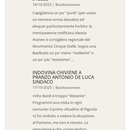
18/10/2025
|
Basilicatanews
Capigliatura un po’ “punk” (per usare
un termine ormai desueto) ed
eloquio particolarmente forbito: la
trentaseienne melfitana Alessia
Araneo è consigliera regionale del
Movimento Cinque Stelle. Sogna una
Basilicata un po’ meno “resiliente” e
un po’ più “resistente”....
INDOVINA CHIVIENE A
PRANZO ANTONIO DE LUCA
SINDACO
17/10/2025
|
Basilicatanews
«Vito Bardi è troppo “distante”:
Programmi una visita in ogni
comune» Il primo cittadino di Pignola
«L’ho invitato a vedere la situazione
al Pantano, ma non è venuto. La
sensazione è che -come sindaci-