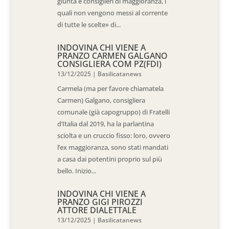
giunta e consiglieri di maggioranza, i
quali non vengono messi al corrente
di tutte le scelte» di...
INDOVINA CHI VIENE A
PRANZO CARMEN GALGANO
CONSIGLIERA COM PZ(FDI)
13/12/2025
|
Basilicatanews
Carmela (ma per favore chiamatela
Carmen) Galgano, consigliera
comunale (già capogruppo) di Fratelli
d’Italia dal 2019, ha la parlantina
sciolta e un cruccio fisso: loro, ovvero
l’ex maggioranza, sono stati mandati
a casa dai potentini proprio sul più
bello. Inizio...
INDOVINA CHI VIENE A
PRANZO GIGI PIROZZI
ATTORE DIALETTALE
13/12/2025
|
Basilicatanews