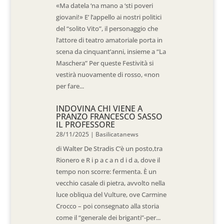
«Ma datela ‘na mano a ‘sti poveri
giovani!» E’ l’appello ai nostri politici
del “solito Vito”, il personaggio che
l’attore di teatro amatoriale porta in
scena da cinquant’anni, insieme a “La
Maschera” Per queste Festività si
vestirà nuovamente di rosso, «non
per fare...
INDOVINA CHI VIENE A
PRANZO FRANCESCO SASSO
IL PROFESSORE
28/11/2025
|
Basilicatanews
di Walter De Stradis C’è un posto,tra
Rionero e R i p a c a n d i d a, dove il
tempo non scorre: fermenta. È un
vecchio casale di pietra, avvolto nella
luce obliqua del Vulture, ove Carmine
Crocco – poi consegnato alla storia
come il “generale dei briganti”-per...