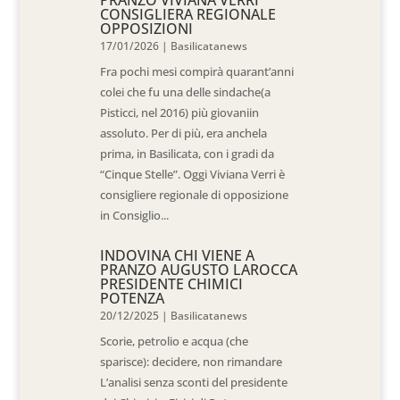
PRANZO VIVIANA VERRI
CONSIGLIERA REGIONALE
OPPOSIZIONI
17/01/2026
|
Basilicatanews
Fra pochi mesi compirà quarant’anni
colei che fu una delle sindache(a
Pisticci, nel 2016) più giovaniin
assoluto. Per di più, era anchela
prima, in Basilicata, con i gradi da
“Cinque Stelle”. Oggi Viviana Verri è
consigliere regionale di opposizione
in Consiglio...
INDOVINA CHI VIENE A
PRANZO AUGUSTO LAROCCA
PRESIDENTE CHIMICI
POTENZA
20/12/2025
|
Basilicatanews
Scorie, petrolio e acqua (che
sparisce): decidere, non rimandare
L’analisi senza sconti del presidente