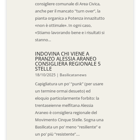
consigliere comunale di Area Civica,
anche per il mancato “turn over”, la
pianta organica a Potenza innazitutto
«non è ottimale». In ogni caso,
«Stiamo lavorando bene e i risultati si
stanno...
INDOVINA CHI VIENE A
PRANZO ALESSIA ARANEO
CONSIGLIERA REGIONALE 5
STELLE
18/10/2025
|
Basilicatanews
Capigliatura un po’ “punk” (per usare
un termine ormai desueto) ed
eloquio particolarmente forbito: la
trentaseienne melfitana Alessia
Araneo è consigliera regionale del
Movimento Cinque Stelle. Sogna una
Basilicata un po’ meno “resiliente” e
un po’ più “resistente”....