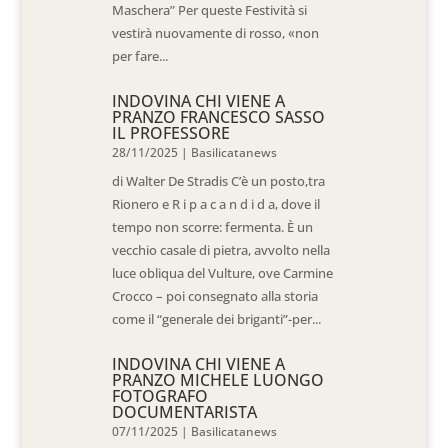
Maschera” Per queste Festività si
vestirà nuovamente di rosso, «non
per fare...
INDOVINA CHI VIENE A
PRANZO FRANCESCO SASSO
IL PROFESSORE
28/11/2025
|
Basilicatanews
di Walter De Stradis C’è un posto,tra
Rionero e R i p a c a n d i d a, dove il
tempo non scorre: fermenta. È un
vecchio casale di pietra, avvolto nella
luce obliqua del Vulture, ove Carmine
Crocco – poi consegnato alla storia
come il “generale dei briganti”-per...
INDOVINA CHI VIENE A
PRANZO MICHELE LUONGO
FOTOGRAFO
DOCUMENTARISTA
07/11/2025
|
Basilicatanews