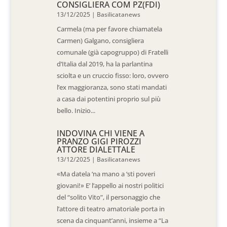
CONSIGLIERA COM PZ(FDI)
13/12/2025
|
Basilicatanews
Carmela (ma per favore chiamatela
Carmen) Galgano, consigliera
comunale (già capogruppo) di Fratelli
d’Italia dal 2019, ha la parlantina
sciolta e un cruccio fisso: loro, ovvero
l’ex maggioranza, sono stati mandati
a casa dai potentini proprio sul più
bello. Inizio...
INDOVINA CHI VIENE A
PRANZO GIGI PIROZZI
ATTORE DIALETTALE
13/12/2025
|
Basilicatanews
«Ma datela ‘na mano a ‘sti poveri
giovani!» E’ l’appello ai nostri politici
del “solito Vito”, il personaggio che
l’attore di teatro amatoriale porta in
scena da cinquant’anni, insieme a “La