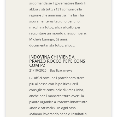
si domanda se il governatore Bardi li
abbia visti tutti, i 131 comuni della
regione che amministra, ma lui li ha
sicuramente visitati uno per uno,
macchina fotografica al collo, per
raccontare un mondo che scompare.
Michele Luongo, 62 anni,
documentarista fotografico...
INDOVINA CHI VIENE A
PRANZO ROCCO PEPE CONS
COM PZ
21/10/2025
|
Basilicatanews
Gli uffici comunali potrebbero stare
più al passo con la politica Per il
consigliere comunale di Area Civica,
anche per il mancato “turn over”, la
pianta organica a Potenza innazitutto
«non è ottimale». In ogni caso,
«Stiamo lavorando bene e i risultati si