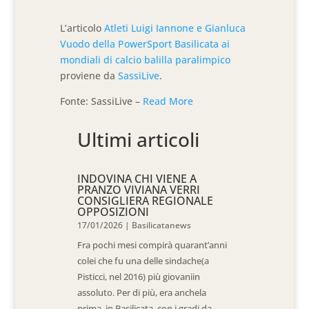
L’articolo
Atleti Luigi Iannone e Gianluca
Vuodo della PowerSport Basilicata ai
mondiali di calcio balilla paralimpico
proviene da
SassiLive
.
Fonte: SassiLive –
Read More
Ultimi articoli
INDOVINA CHI VIENE A
PRANZO VIVIANA VERRI
CONSIGLIERA REGIONALE
OPPOSIZIONI
17/01/2026
|
Basilicatanews
Fra pochi mesi compirà quarant’anni
colei che fu una delle sindache(a
Pisticci, nel 2016) più giovaniin
assoluto. Per di più, era anchela
prima, in Basilicata, con i gradi da