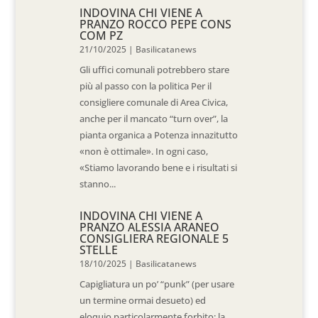
INDOVINA CHI VIENE A
PRANZO ROCCO PEPE CONS
COM PZ
21/10/2025
|
Basilicatanews
Gli uffici comunali potrebbero stare
più al passo con la politica Per il
consigliere comunale di Area Civica,
anche per il mancato “turn over”, la
pianta organica a Potenza innazitutto
«non è ottimale». In ogni caso,
«Stiamo lavorando bene e i risultati si
stanno...
INDOVINA CHI VIENE A
PRANZO ALESSIA ARANEO
CONSIGLIERA REGIONALE 5
STELLE
18/10/2025
|
Basilicatanews
Capigliatura un po’ “punk” (per usare
un termine ormai desueto) ed
eloquio particolarmente forbito: la