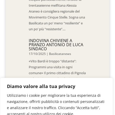
trentaseienne melfitana Alessia
Araneo è consigliera regionale del
Movimento Cinque Stelle. Sogna una
Basilicata un po’ meno “resiliente” e
un po’ più “resistente”....
INDOVINA CHIVIENE A
PRANZO ANTONIO DE LUCA
SINDACO
17/10/2025
|
Basilicatanews
«Vito Bardi è troppo “distante”:
Programmi una visita in ogni
comune» Il primo cittadino di Pignola
«L’ho invitato a vedere la situazione
al Pantano, ma non è venuto. La
Diamo valore alla tua privacy
sensazione è che -come sindaci-
Utilizziamo i cookie per migliorare la tua esperienza di
siamo lasciati a noi stessi» di Walter
navigazione, offrirti pubblicità o contenuti personalizzati
De Stradis In...
e analizzare il nostro traffico. Cliccando “Accetta tutti”,
acconsenti al nostro utilizzo dei cookie.