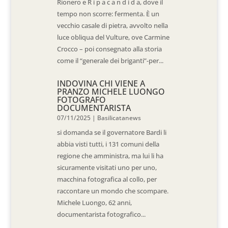
Rionero e R i p a c a n d i d a, dove il
tempo non scorre: fermenta. È un
vecchio casale di pietra, avvolto nella
luce obliqua del Vulture, ove Carmine
Crocco – poi consegnato alla storia
come il “generale dei briganti”-per...
INDOVINA CHI VIENE A
PRANZO MICHELE LUONGO
FOTOGRAFO
DOCUMENTARISTA
07/11/2025
|
Basilicatanews
si domanda se il governatore Bardi li
abbia visti tutti, i 131 comuni della
regione che amministra, ma lui li ha
sicuramente visitati uno per uno,
macchina fotografica al collo, per
raccontare un mondo che scompare.
Michele Luongo, 62 anni,
documentarista fotografico...