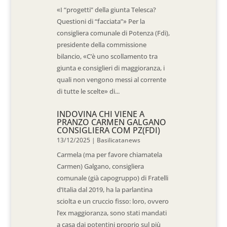
«I “progetti” della giunta Telesca?
Questioni di “facciata”» Per la
consigliera comunale di Potenza (Fdi),
presidente della commissione
bilancio, «C’è uno scollamento tra
giunta e consiglieri di maggioranza, i
quali non vengono messi al corrente
di tutte le scelte» di...
INDOVINA CHI VIENE A
PRANZO CARMEN GALGANO
CONSIGLIERA COM PZ(FDI)
13/12/2025
|
Basilicatanews
Carmela (ma per favore chiamatela
Carmen) Galgano, consigliera
comunale (già capogruppo) di Fratelli
d’Italia dal 2019, ha la parlantina
sciolta e un cruccio fisso: loro, ovvero
l’ex maggioranza, sono stati mandati
a casa dai potentini proprio sul più