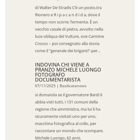
di Walter De Stradis C’è un posto,tra
Rionero e R i p a c a n d i d a, dove il
tempo non scorre: fermenta. È un
vecchio casale di pietra, avvolto nella
luce obliqua del Vulture, ove Carmine
Crocco – poi consegnato alla storia
come il “generale dei briganti”-per...
INDOVINA CHI VIENE A
PRANZO MICHELE LUONGO
FOTOGRAFO
DOCUMENTARISTA
07/11/2025
|
Basilicatanews
si domanda se il governatore Bardi li
abbia visti tutti, i 131 comuni della
regione che amministra, ma lui li ha
sicuramente visitati uno per uno,
macchina fotografica al collo, per
raccontare un mondo che scompare.
Michele Luongo, 62 anni,