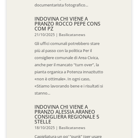
documentarista fotografico...
INDOVINA CHI VIENE A
PRANZO ROCCO PEPE CONS
COM PZ
21/10/2025
|
Basilicatanews
Gli uffici comunali potrebbero stare
più al passo con la politica Per il
consigliere comunale di Area Civica,
anche per il mancato “turn over”, la
pianta organica a Potenza innazitutto
«non è ottimale». In ogni caso,
«Stiamo lavorando bene e i risultati si
stanno...
INDOVINA CHI VIENE A
PRANZO ALESSIA ARANEO
CONSIGLIERA REGIONALE 5
STELLE
18/10/2025
|
Basilicatanews
Capigliatura un po’ “punk” (per usare