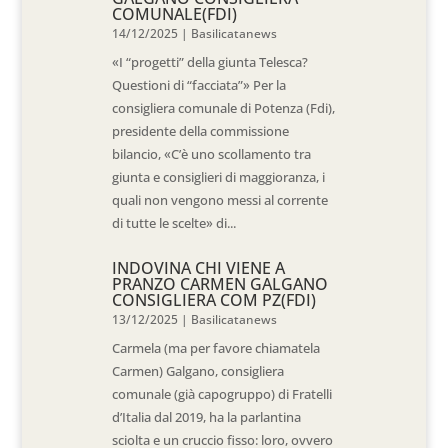
COMUNALE(FDI)
14/12/2025
|
Basilicatanews
«I “progetti” della giunta Telesca?
Questioni di “facciata”» Per la
consigliera comunale di Potenza (Fdi),
presidente della commissione
bilancio, «C’è uno scollamento tra
giunta e consiglieri di maggioranza, i
quali non vengono messi al corrente
di tutte le scelte» di...
INDOVINA CHI VIENE A
PRANZO CARMEN GALGANO
CONSIGLIERA COM PZ(FDI)
13/12/2025
|
Basilicatanews
Carmela (ma per favore chiamatela
Carmen) Galgano, consigliera
comunale (già capogruppo) di Fratelli
d’Italia dal 2019, ha la parlantina
sciolta e un cruccio fisso: loro, ovvero