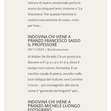
l’attore di teatro amatoriale porta in
scena da cinquant’anni, insieme a “La
Maschera” Per queste Festività si
vestirà nuovamente di rosso, «non
per fare...
INDOVINA CHI VIENE A
PRANZO FRANCESCO SASSO
IL PROFESSORE
28/11/2025
|
Basilicatanews
di Walter De Stradis C’è un posto,tra
Rionero e R i p a c a n d i d a, dove il
tempo non scorre: fermenta. È un
vecchio casale di pietra, avvolto nella
luce obliqua del Vulture, ove Carmine
Crocco – poi consegnato alla storia
come il “generale dei briganti”-per...
INDOVINA CHI VIENE A
PRANZO MICHELE LUONGO
FOTOGRAFO