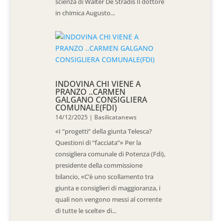
scienza di Walter De Stradis Il dottore
in chimica Augusto...
INDOVINA CHI VIENE A
PRANZO ..CARMEN
GALGANO CONSIGLIERA
COMUNALE(FDI)
14/12/2025
|
Basilicatanews
«I “progetti” della giunta Telesca?
Questioni di “facciata”» Per la
consigliera comunale di Potenza (Fdi),
presidente della commissione
bilancio, «C’è uno scollamento tra
giunta e consiglieri di maggioranza, i
quali non vengono messi al corrente
di tutte le scelte» di...