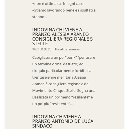
«non è ottimale». In ogni caso,
«Stiamo lavorando bene e i risultati si
stanno...
INDOVINA CHI VIENE A
PRANZO ALESSIA ARANEO
CONSIGLIERA REGIONALE 5
STELLE
18/10/2025
|
Basilicatanews
Capigliatura un po’ “punk” (per usare
un termine ormai desueto) ed
eloquio particolarmente forbito: la
trentaseienne melfitana Alessia
Araneo è consigliera regionale del
Movimento Cinque Stelle. Sogna una
Basilicata un po’ meno “resiliente” e
un po’ più “resistente”....
INDOVINA CHIVIENE A
PRANZO ANTONIO DE LUCA
SINDACO