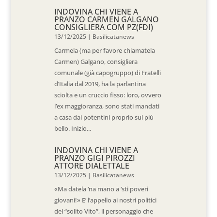
INDOVINA CHI VIENE A
PRANZO CARMEN GALGANO
CONSIGLIERA COM PZ(FDI)
13/12/2025
|
Basilicatanews
Carmela (ma per favore chiamatela
Carmen) Galgano, consigliera
comunale (già capogruppo) di Fratelli
d’Italia dal 2019, ha la parlantina
sciolta e un cruccio fisso: loro, ovvero
l’ex maggioranza, sono stati mandati
a casa dai potentini proprio sul più
bello. Inizio...
INDOVINA CHI VIENE A
PRANZO GIGI PIROZZI
ATTORE DIALETTALE
13/12/2025
|
Basilicatanews
«Ma datela ‘na mano a ‘sti poveri
giovani!» E’ l’appello ai nostri politici
del “solito Vito”, il personaggio che