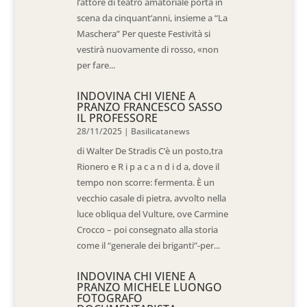
l’attore di teatro amatoriale porta in
scena da cinquant’anni, insieme a “La
Maschera” Per queste Festività si
vestirà nuovamente di rosso, «non
per fare...
INDOVINA CHI VIENE A
PRANZO FRANCESCO SASSO
IL PROFESSORE
28/11/2025
|
Basilicatanews
di Walter De Stradis C’è un posto,tra
Rionero e R i p a c a n d i d a, dove il
tempo non scorre: fermenta. È un
vecchio casale di pietra, avvolto nella
luce obliqua del Vulture, ove Carmine
Crocco – poi consegnato alla storia
come il “generale dei briganti”-per...
INDOVINA CHI VIENE A
PRANZO MICHELE LUONGO
FOTOGRAFO