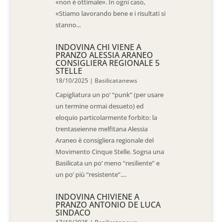
«non è ottimale». In ogni caso,
«Stiamo lavorando bene e i risultati si
stanno...
INDOVINA CHI VIENE A
PRANZO ALESSIA ARANEO
CONSIGLIERA REGIONALE 5
STELLE
18/10/2025
|
Basilicatanews
Capigliatura un po’ “punk” (per usare
un termine ormai desueto) ed
eloquio particolarmente forbito: la
trentaseienne melfitana Alessia
Araneo è consigliera regionale del
Movimento Cinque Stelle. Sogna una
Basilicata un po’ meno “resiliente” e
un po’ più “resistente”....
INDOVINA CHIVIENE A
PRANZO ANTONIO DE LUCA
SINDACO