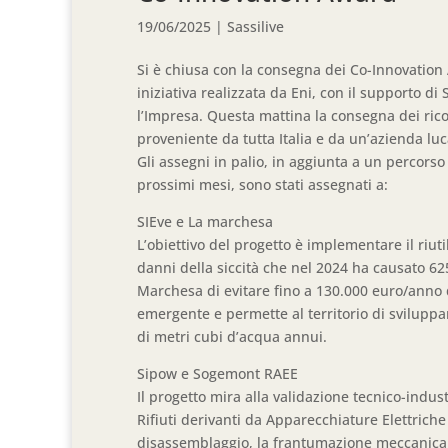
19/06/2025
|
Sassilive
Si è chiusa con la consegna dei Co-Innovation
iniziativa realizzata da Eni, con il supporto di 
l’Impresa. Questa mattina la consegna dei ricon
proveniente da tutta Italia e da un’azienda lu
Gli assegni in palio, in aggiunta a un percor
prossimi mesi, sono stati assegnati a:
SIEve e La marchesa
L’obiettivo del progetto è implementare il riuti
danni della siccità che nel 2024 ha causato 625
Marchesa di evitare fino a 130.000 euro/anno d
emergente e permette al territorio di sviluppa
di metri cubi d’acqua annui.
Sipow e Sogemont RAEE
Il progetto mira alla validazione tecnico-industr
Rifiuti derivanti da Apparecchiature Elettriche 
disassemblaggio, la frantumazione meccanica e 