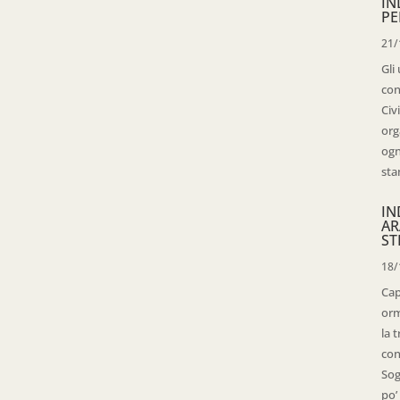
IN
PE
21/
Gli
con
Civ
org
ogn
sta
IN
AR
ST
18/
Cap
orm
la 
con
Sog
po’ 