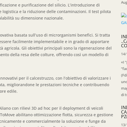
Aug
ficazione e purificazione del silicio. L’introduzione di
 logistica e la riduzione delle contaminazioni. Il test pilota
alabilità su dimensione nazionale.
vativa basata sull’uso di microrganismi benefici. Si tratta
IN
..
essere facilmente implementabile e in grado di apportare
CO
tà agricola. Gli obiettivi principali sono la rigenerazione del
14/
mento della resa delle colture, offrendo così un modello di
«I 
“fa
(Fd
 innovativi per il calcestruzzo, con l’obiettivo di valorizzare i
uno
licata, migliorandone le prestazioni tecniche e contribuendo
mag
ore edile.
di t
IN
Aliano con rilievi 3D ad hoc per il deployment di veicoli
CA
mi ToMove abilitano ottimizzazione flotta, sicurezza e gestione
PZ
a tecnicamente e commercialmente la soluzione e funge da
13/