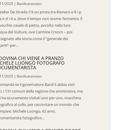
11/2025
|
Basilicatanews
Walter De Stradis C’è un posto,tra Rionero e R i p
 a n d i d a, dove il tempo non scorre: fermenta. È
vecchio casale di pietra, avvolto nella luce
iqua del Vulture, ove Carmine Crocco – poi
segnato alla storia come il “generale dei
ganti”-per...
DOVINA CHI VIENE A PRANZO
CHELE LUONGO FOTOGRAFO
OCUMENTARISTA
11/2025
|
Basilicatanews
domanda se il governatore Bardi li abbia visti
ti, i 131 comuni della regione che amministra, ma
 li ha sicuramente visitati uno per uno, macchina
ografica al collo, per raccontare un mondo che
mpare. Michele Luongo, 62 anni,
umentarista fotografico...