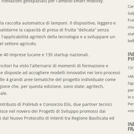
rilevazioni geospaziali) per l’ambito smart mobility.
Car
Gal
Fra
la raccolta automatica di lamponi. Il dispositivo, leggero e
cru
validarne la capacità di presa di frutta “delicata” senza
sta
l’applicabilità agritech della tecnologia e a sviluppare un
bell
l settore agricolo.
IN
ale 40 imprese lucane e 135 startup nazionali.
PI
ncitori ha visto l’alternarsi di momenti di formazione e
13/
e disposte ad accogliere modelli innovativi nei loro processi
«Ma
le 4 grandi aree tematiche del progetto individuate come
l’ap
gione che, per questa edizione, sono state: agritech,
per
ale.
in 
Per
contributo di PoliHub e Consorzio Elis, due partner tecnici
«no
risce nel novero dei Progetti di Sviluppo promossi dai
i dal Nuovo Protocollo di Intenti tra Regione Basilicata ed
IN
FR