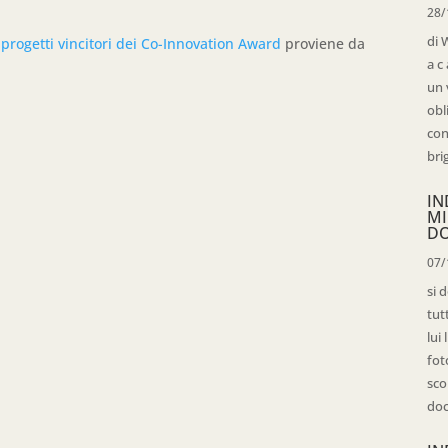
28/
di 
 progetti vincitori dei Co-Innovation Award
proviene da
a c
un 
obl
con
bri
IN
MI
D
07/
si 
tut
lui
fot
sco
doc