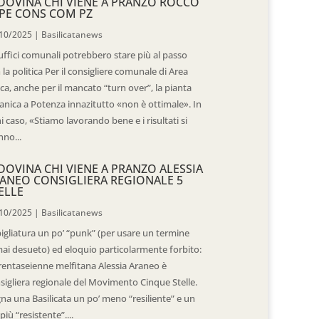
DOVINA CHI VIENE A PRANZO ROCCO
PE CONS COM PZ
10/2025
|
Basilicatanews
 uffici comunali potrebbero stare più al passo
 la politica Per il consigliere comunale di Area
ica, anche per il mancato “turn over”, la pianta
anica a Potenza innazitutto «non è ottimale». In
i caso, «Stiamo lavorando bene e i risultati si
nno...
DOVINA CHI VIENE A PRANZO ALESSIA
ANEO CONSIGLIERA REGIONALE 5
ELLE
10/2025
|
Basilicatanews
igliatura un po’ “punk” (per usare un termine
ai desueto) ed eloquio particolarmente forbito:
trentaseienne melfitana Alessia Araneo è
sigliera regionale del Movimento Cinque Stelle.
na una Basilicata un po’ meno “resiliente” e un
più “resistente”....