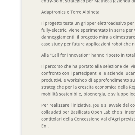
entry-point strategico per Matheca (azienda di 
Adaptronics e Torre Albineta
Il progetto testa un gripper elettroadesivo per 
fully-electric, viene sperimentato in serra per 
danneggiamenti. Il progetto mira a dimostrare 
case study per future applicazioni robotiche ne
Alla “Call for innovation” hanno riposto in tot
Il percorso che ha portato alla selezione dei vi
confronto con i partecipanti e le aziende lucan
produttivi, e workshop di approfondimento sul
strategiche per la crescita economica della Re
mobilità sostenibile, bioenergia, e sviluppo loc
Per realizzare l’iniziativa, Joule si avvale del 
collaudati per Basilicata Open Lab che si inse
contitolari della Concessione Val d’Agri previst
Eni.