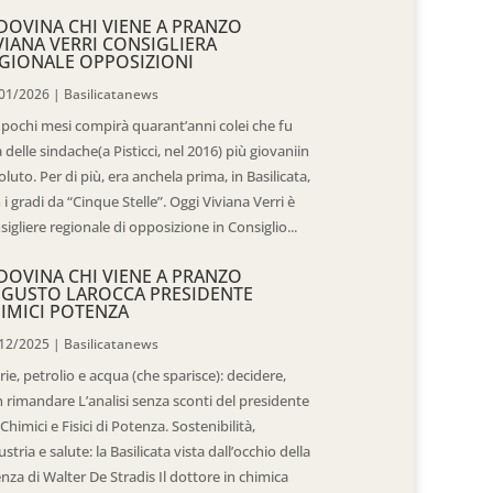
DOVINA CHI VIENE A PRANZO
VIANA VERRI CONSIGLIERA
GIONALE OPPOSIZIONI
01/2026
|
Basilicatanews
 pochi mesi compirà quarant’anni colei che fu
 delle sindache(a Pisticci, nel 2016) più giovaniin
oluto. Per di più, era anchela prima, in Basilicata,
 i gradi da “Cinque Stelle”. Oggi Viviana Verri è
sigliere regionale di opposizione in Consiglio...
DOVINA CHI VIENE A PRANZO
GUSTO LAROCCA PRESIDENTE
IMICI POTENZA
12/2025
|
Basilicatanews
rie, petrolio e acqua (che sparisce): decidere,
 rimandare L’analisi senza sconti del presidente
 Chimici e Fisici di Potenza. Sostenibilità,
ustria e salute: la Basilicata vista dall’occhio della
enza di Walter De Stradis Il dottore in chimica