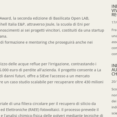
IN
VI
RE
 Award, la seconda edizione di Basilicata Open LAB,
17/
Shell Italia E&P, attraverso Joule, la scuola di Eni per
Fra
oscimenti ai sei progetti vincitori, costituiti da una startup
una
cana.
ass
so di formazione e mentoring che proseguirà anche nei
con
con
lizzo delle acque reflue per l’irrigazione, contrastando i
IN
AU
.000 euro di perdite all’azienda. Il progetto consente a La
CH
i danni futuri, offre a SIEve l’accesso a un mercato
re un caso studio scalabile per recuperare oltre 430 milioni
20/
Sco
non
dei
iale di una filiera circolare per il recupero di silicio da
ind
ed Elettroniche (RAEE) fotovoltaici. Il processo prevede il
sci
l’analisi chimico-fisica delle polveri mediante tecniche di