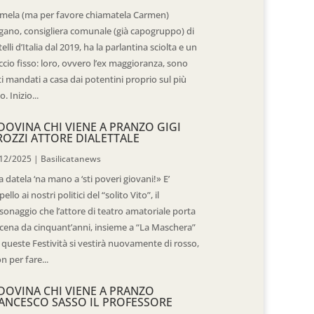
mela (ma per favore chiamatela Carmen)
gano, consigliera comunale (già capogruppo) di
telli d’Italia dal 2019, ha la parlantina sciolta e un
ccio fisso: loro, ovvero l’ex maggioranza, sono
ti mandati a casa dai potentini proprio sul più
o. Inizio...
DOVINA CHI VIENE A PRANZO GIGI
ROZZI ATTORE DIALETTALE
12/2025
|
Basilicatanews
 datela ‘na mano a ‘sti poveri giovani!» E’
pello ai nostri politici del “solito Vito”, il
sonaggio che l’attore di teatro amatoriale porta
scena da cinquant’anni, insieme a “La Maschera”
 queste Festività si vestirà nuovamente di rosso,
n per fare...
DOVINA CHI VIENE A PRANZO
ANCESCO SASSO IL PROFESSORE