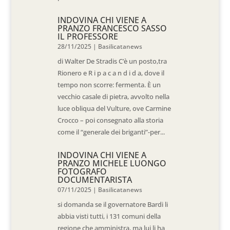
INDOVINA CHI VIENE A
PRANZO FRANCESCO SASSO
IL PROFESSORE
28/11/2025
|
Basilicatanews
di Walter De Stradis C’è un posto,tra
Rionero e R i p a c a n d i d a, dove il
tempo non scorre: fermenta. È un
vecchio casale di pietra, avvolto nella
luce obliqua del Vulture, ove Carmine
Crocco – poi consegnato alla storia
come il “generale dei briganti”-per...
INDOVINA CHI VIENE A
PRANZO MICHELE LUONGO
FOTOGRAFO
DOCUMENTARISTA
07/11/2025
|
Basilicatanews
si domanda se il governatore Bardi li
abbia visti tutti, i 131 comuni della
regione che amministra, ma lui li ha