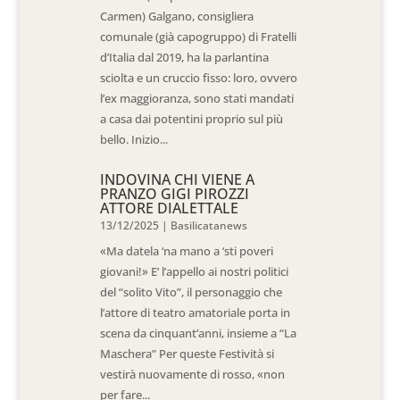
Carmen) Galgano, consigliera
comunale (già capogruppo) di Fratelli
d’Italia dal 2019, ha la parlantina
sciolta e un cruccio fisso: loro, ovvero
l’ex maggioranza, sono stati mandati
a casa dai potentini proprio sul più
bello. Inizio...
INDOVINA CHI VIENE A
PRANZO GIGI PIROZZI
ATTORE DIALETTALE
13/12/2025
|
Basilicatanews
«Ma datela ‘na mano a ‘sti poveri
giovani!» E’ l’appello ai nostri politici
del “solito Vito”, il personaggio che
l’attore di teatro amatoriale porta in
scena da cinquant’anni, insieme a “La
Maschera” Per queste Festività si
vestirà nuovamente di rosso, «non
per fare...