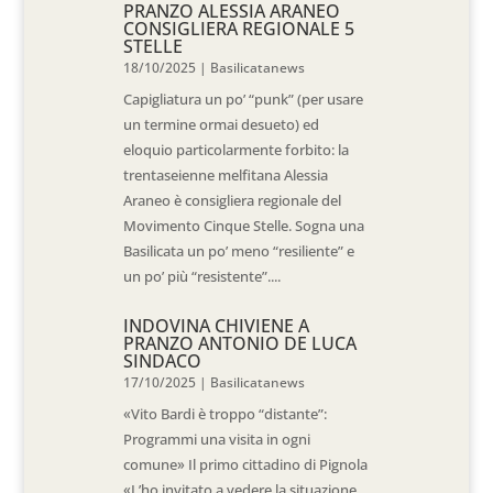
PRANZO ALESSIA ARANEO
CONSIGLIERA REGIONALE 5
STELLE
18/10/2025
|
Basilicatanews
Capigliatura un po’ “punk” (per usare
un termine ormai desueto) ed
eloquio particolarmente forbito: la
trentaseienne melfitana Alessia
Araneo è consigliera regionale del
Movimento Cinque Stelle. Sogna una
Basilicata un po’ meno “resiliente” e
un po’ più “resistente”....
INDOVINA CHIVIENE A
PRANZO ANTONIO DE LUCA
SINDACO
17/10/2025
|
Basilicatanews
«Vito Bardi è troppo “distante”:
Programmi una visita in ogni
comune» Il primo cittadino di Pignola
«L’ho invitato a vedere la situazione