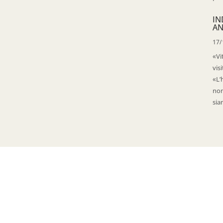
IN
AN
17/
«Vi
vis
«L’
non
sia