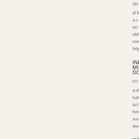
28/
di 
a c
un 
obl
con
bri
IN
MI
D
07/
si 
tut
lui
fot
sco
doc