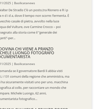
11/2025
|
Basilicatanews
Walter De Stradis C’è un posto,tra Rionero e R i p
 a n d i d a, dove il tempo non scorre: fermenta. È
vecchio casale di pietra, avvolto nella luce
iqua del Vulture, ove Carmine Crocco – poi
segnato alla storia come il “generale dei
ganti”-per...
DOVINA CHI VIENE A PRANZO
CHELE LUONGO FOTOGRAFO
OCUMENTARISTA
11/2025
|
Basilicatanews
domanda se il governatore Bardi li abbia visti
ti, i 131 comuni della regione che amministra, ma
 li ha sicuramente visitati uno per uno, macchina
ografica al collo, per raccontare un mondo che
mpare. Michele Luongo, 62 anni,
umentarista fotografico...