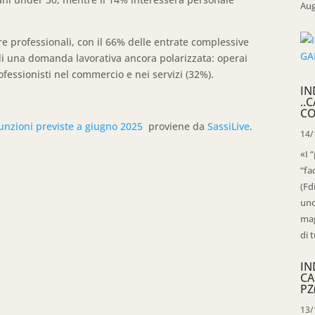
Aug
e professionali, con il 66% delle entrate complessive
 di una domanda lavorativa ancora polarizzata: operai
ofessionisti nel commercio e nei servizi (32%).
IN
..
CO
sunzioni previste a giugno 2025
proviene da
SassiLive
.
14/
«I 
“fa
(Fd
uno
mag
di t
IN
CA
PZ
13/