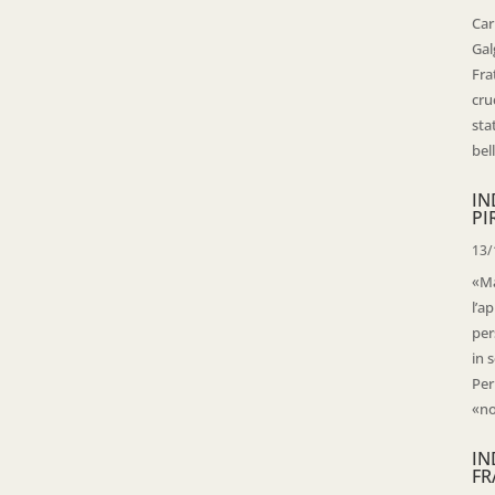
Car
Gal
Fra
cru
sta
bell
IN
PI
13/
«Ma
l’ap
per
in 
Per
«no
IN
FR