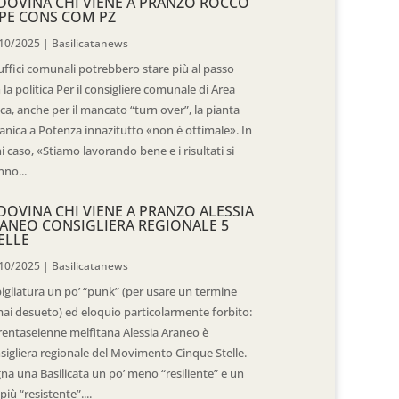
DOVINA CHI VIENE A PRANZO ROCCO
PE CONS COM PZ
10/2025
|
Basilicatanews
 uffici comunali potrebbero stare più al passo
 la politica Per il consigliere comunale di Area
ica, anche per il mancato “turn over”, la pianta
anica a Potenza innazitutto «non è ottimale». In
i caso, «Stiamo lavorando bene e i risultati si
nno...
DOVINA CHI VIENE A PRANZO ALESSIA
ANEO CONSIGLIERA REGIONALE 5
ELLE
10/2025
|
Basilicatanews
igliatura un po’ “punk” (per usare un termine
ai desueto) ed eloquio particolarmente forbito:
trentaseienne melfitana Alessia Araneo è
sigliera regionale del Movimento Cinque Stelle.
na una Basilicata un po’ meno “resiliente” e un
più “resistente”....