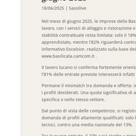
18/06/2025
|
Sassilive
Nel mese di giugno 2025, le imprese della Bas
lavoro, con i servizi di alloggio e ristorazione e
stabilità contrattuale resta limitata: solo il 
apprendistato, mentre l’82% riguarderà contrat
informativo Excelsior, realizzato sulla base dei
www.basilicata.camcom.it .
Il lavoro lucano si conferma fortemente orienta
l’81% delle entrate previste interesserà infat
Permane il mismatch tra domanda e offerta: in 
i profili desiderati. Una quota significativa d
specifica o nello stesso settore.
Dal punto di vista delle competenze, si registr
domanda di profili altamente qualificati: solo l
tecnici, contro una media nazionale del 13%.
Tra le nuove entrate, il 27% sarà rivolto a gi