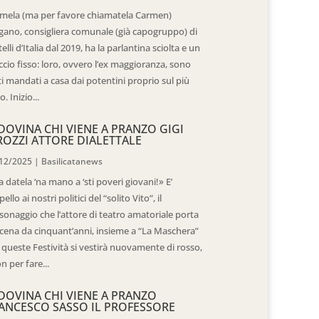
mela (ma per favore chiamatela Carmen)
gano, consigliera comunale (già capogruppo) di
telli d’Italia dal 2019, ha la parlantina sciolta e un
ccio fisso: loro, ovvero l’ex maggioranza, sono
ti mandati a casa dai potentini proprio sul più
o. Inizio...
DOVINA CHI VIENE A PRANZO GIGI
ROZZI ATTORE DIALETTALE
12/2025
|
Basilicatanews
 datela ‘na mano a ‘sti poveri giovani!» E’
pello ai nostri politici del “solito Vito”, il
sonaggio che l’attore di teatro amatoriale porta
scena da cinquant’anni, insieme a “La Maschera”
 queste Festività si vestirà nuovamente di rosso,
n per fare...
DOVINA CHI VIENE A PRANZO
ANCESCO SASSO IL PROFESSORE