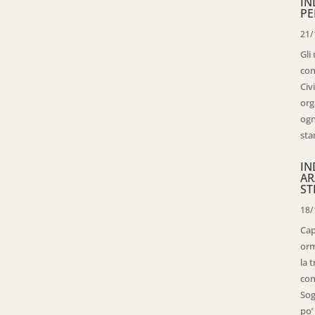
IN
PE
21/
Gli
con
Civ
org
ogn
sta
IN
AR
ST
18/
Cap
orm
la 
con
Sog
po’ 