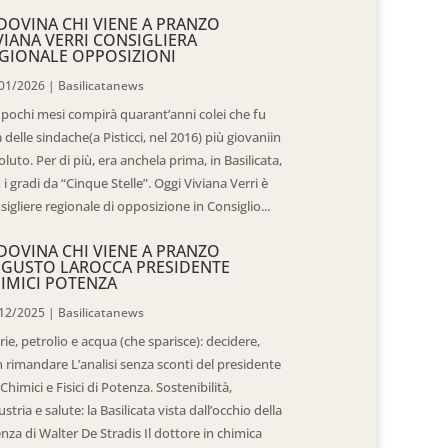
DOVINA CHI VIENE A PRANZO
VIANA VERRI CONSIGLIERA
GIONALE OPPOSIZIONI
01/2026
|
Basilicatanews
 pochi mesi compirà quarant’anni colei che fu
 delle sindache(a Pisticci, nel 2016) più giovaniin
oluto. Per di più, era anchela prima, in Basilicata,
 i gradi da “Cinque Stelle”. Oggi Viviana Verri è
sigliere regionale di opposizione in Consiglio...
DOVINA CHI VIENE A PRANZO
GUSTO LAROCCA PRESIDENTE
IMICI POTENZA
12/2025
|
Basilicatanews
rie, petrolio e acqua (che sparisce): decidere,
 rimandare L’analisi senza sconti del presidente
 Chimici e Fisici di Potenza. Sostenibilità,
ustria e salute: la Basilicata vista dall’occhio della
enza di Walter De Stradis Il dottore in chimica