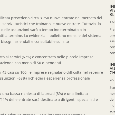
IN
VI
RE
ilicata prevedono circa 3.750 nuove entrate nel mercato del
17/
 i servizi turistici che trainano le nuove entrate. Tuttavia, la
Fra
18% delle assunzioni sarà a tempo indeterminato o in
una
ti a termine. Lo evidenzia il bollettino mensile del sistema
ass
 bisogni aziendali e consultabile sul sito
con
con
to ai servizi (67%) e concentrato nelle piccole imprese:
ti aziende con meno di 50 dipendenti.
IN
AU
43 casi su 100, le imprese segnalano difficoltà nel reperire
CH
i assunzioni (68%) richiederà esperienza professionale
20/
Sco
a una bassa richiesta di laureati (8%) e una limitata
non
’11% delle entrate sarà destinato a dirigenti, specialisti e
dei
ind
sci
ovani under 30, mentre il 14% interesserà personale