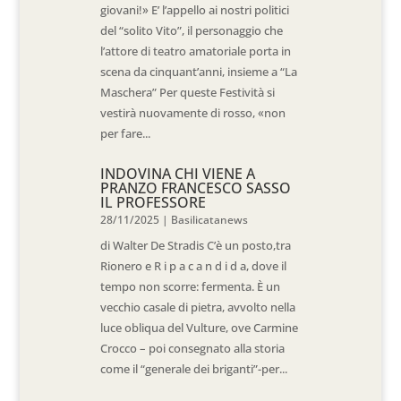
giovani!» E’ l’appello ai nostri politici
del “solito Vito”, il personaggio che
l’attore di teatro amatoriale porta in
scena da cinquant’anni, insieme a “La
Maschera” Per queste Festività si
vestirà nuovamente di rosso, «non
per fare...
INDOVINA CHI VIENE A
PRANZO FRANCESCO SASSO
IL PROFESSORE
28/11/2025
|
Basilicatanews
di Walter De Stradis C’è un posto,tra
Rionero e R i p a c a n d i d a, dove il
tempo non scorre: fermenta. È un
vecchio casale di pietra, avvolto nella
luce obliqua del Vulture, ove Carmine
Crocco – poi consegnato alla storia
come il “generale dei briganti”-per...