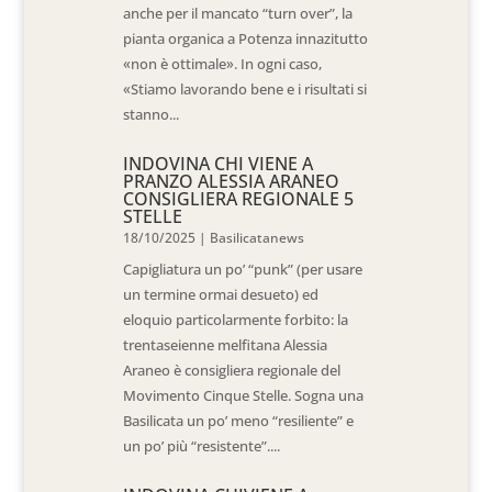
anche per il mancato “turn over”, la
pianta organica a Potenza innazitutto
«non è ottimale». In ogni caso,
«Stiamo lavorando bene e i risultati si
stanno...
INDOVINA CHI VIENE A
PRANZO ALESSIA ARANEO
CONSIGLIERA REGIONALE 5
STELLE
18/10/2025
|
Basilicatanews
Capigliatura un po’ “punk” (per usare
un termine ormai desueto) ed
eloquio particolarmente forbito: la
trentaseienne melfitana Alessia
Araneo è consigliera regionale del
Movimento Cinque Stelle. Sogna una
Basilicata un po’ meno “resiliente” e
un po’ più “resistente”....