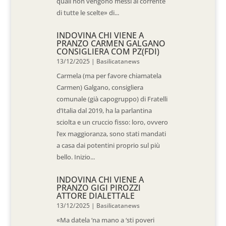
quali non vengono messi al corrente
di tutte le scelte» di...
INDOVINA CHI VIENE A
PRANZO CARMEN GALGANO
CONSIGLIERA COM PZ(FDI)
13/12/2025
|
Basilicatanews
Carmela (ma per favore chiamatela
Carmen) Galgano, consigliera
comunale (già capogruppo) di Fratelli
d’Italia dal 2019, ha la parlantina
sciolta e un cruccio fisso: loro, ovvero
l’ex maggioranza, sono stati mandati
a casa dai potentini proprio sul più
bello. Inizio...
INDOVINA CHI VIENE A
PRANZO GIGI PIROZZI
ATTORE DIALETTALE
13/12/2025
|
Basilicatanews
«Ma datela ‘na mano a ‘sti poveri