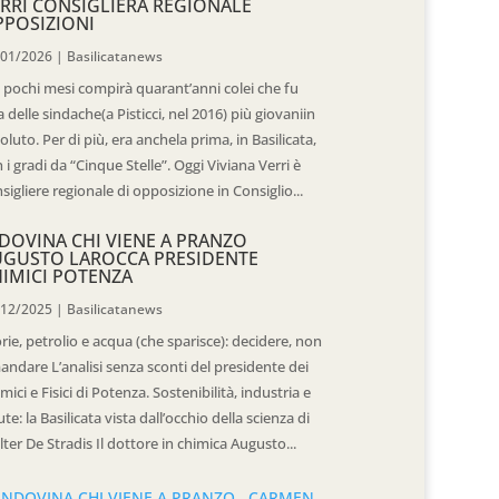
RRI CONSIGLIERA REGIONALE
POSIZIONI
/01/2026
|
Basilicatanews
 pochi mesi compirà quarant’anni colei che fu
 delle sindache(a Pisticci, nel 2016) più giovaniin
oluto. Per di più, era anchela prima, in Basilicata,
 i gradi da “Cinque Stelle”. Oggi Viviana Verri è
sigliere regionale di opposizione in Consiglio...
DOVINA CHI VIENE A PRANZO
UGUSTO LAROCCA PRESIDENTE
IMICI POTENZA
/12/2025
|
Basilicatanews
rie, petrolio e acqua (che sparisce): decidere, non
andare L’analisi senza sconti del presidente dei
mici e Fisici di Potenza. Sostenibilità, industria e
ute: la Basilicata vista dall’occhio della scienza di
ter De Stradis Il dottore in chimica Augusto...