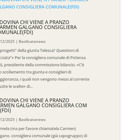
DOVINA CHI VIENE A PRANZO
CARMEN GALGANO CONSIGLIERA
OMUNALE(FDI)
/12/2025
|
Basilicatanews
“progetti” della giunta Telesca? Questioni di
cciata”» Per la consigliera comunale di Potenza
i), presidente della commissione bilancio, «C’è
 scollamento tra giunta e consiglieri di
gioranza, i quali non vengono messi al corrente
tutte le scelte» di...
DOVINA CHI VIENE A PRANZO
ARMEN GALGANO CONSIGLIERA COM
(FDI)
/12/2025
|
Basilicatanews
rmela (ma per favore chiamatela Carmen)
gano, consigliera comunale (già capogruppo) di