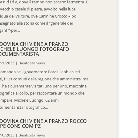
 a n d i d a, dove il tempo non scorre: fermenta. È
vecchio casale di pietra, avvolto nella luce
iqua del Vulture, ove Carmine Crocco – poi
segnato alla storia come il “generale dei
ganti”-per...
DOVINA CHI VIENE A PRANZO
ICHELE LUONGO FOTOGRAFO
OCUMENTARISTA
/11/2025
|
Basilicatanews
domanda se il governatore Bardi li abbia visti
ti, i 131 comuni della regione che amministra, ma
 li ha sicuramente visitati uno per uno, macchina
ografica al collo, per raccontare un mondo che
mpare. Michele Luongo, 62 anni,
umentarista fotografico...
DOVINA CHI VIENE A PRANZO ROCCO
PE CONS COM PZ
/10/2025
|
Basilicatanews