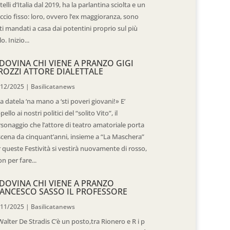
telli d’Italia dal 2019, ha la parlantina sciolta e un
ccio fisso: loro, ovvero l’ex maggioranza, sono
ti mandati a casa dai potentini proprio sul più
o. Inizio...
DOVINA CHI VIENE A PRANZO GIGI
ROZZI ATTORE DIALETTALE
/12/2025
|
Basilicatanews
 datela ‘na mano a ‘sti poveri giovani!» E’
ppello ai nostri politici del “solito Vito”, il
sonaggio che l’attore di teatro amatoriale porta
scena da cinquant’anni, insieme a “La Maschera”
 queste Festività si vestirà nuovamente di rosso,
n per fare...
DOVINA CHI VIENE A PRANZO
ANCESCO SASSO IL PROFESSORE
/11/2025
|
Basilicatanews
Walter De Stradis C’è un posto,tra Rionero e R i p