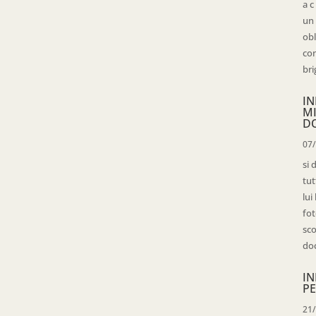
a c
un 
obl
con
bri
IN
M
D
07
si 
tut
lui
fot
sco
doc
IN
PE
21