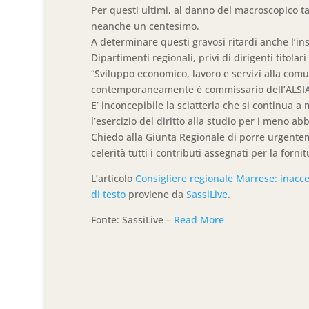
Per questi ultimi, al danno del macroscopico ta
neanche un centesimo.
A determinare questi gravosi ritardi anche l’ins
Dipartimenti regionali, privi di dirigenti titola
“Sviluppo economico, lavoro e servizi alla com
contemporaneamente è commissario dell’ALSIA e
E’ inconcepibile la sciatteria che si continua a
l’esercizio del diritto alla studio per i meno abb
Chiedo alla Giunta Regionale di porre urgentem
celerità tutti i contributi assegnati per la forni
L’articolo
Consigliere regionale Marrese: inaccett
di testo
proviene da
SassiLive
.
Fonte: SassiLive –
Read More