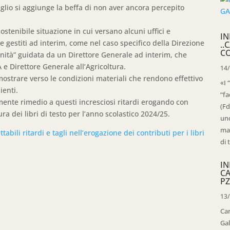
glio si aggiunge la beffa di non aver ancora percepito
ostenibile situazione in cui versano alcuni uffici e
IN
ri e gestiti ad interim, come nel caso specifico della Direzione
..
C
unità” guidata da un Direttore Generale ad interim, che
 Direttore Generale all’Agricoltura.
14
 mostrare verso le condizioni materiali che rendono effettivo
«I 
ienti.
“fa
ente rimedio a questi incresciosi ritardi erogando con
(Fd
tura dei libri di testo per l’anno scolastico 2024/25.
uno
mag
abili ritardi e tagli nell’erogazione dei contributi per i libri
di 
IN
C
PZ
13
Ca
Gal