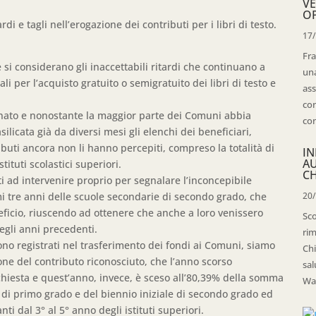
VE
OP
di e tagli nell’erogazione dei contributi per i libri di testo.
17
Fra
e si considerano gli inaccettabili ritardi che continuano a
una
li per l’acquisto gratuito o semigratuito dei libri di testo e
ass
con
inato e nonostante la maggior parte dei Comuni abbia
con
ilicata già da diversi mesi gli elenchi dei beneficiari,
ributi ancora non li hanno percepiti, compreso la totalità di
IN
A
tituti scolastici superiori.
CH
 ad intervenire proprio per segnalare l’inconcepibile
mi tre anni delle scuole secondarie di secondo grado, che
20
eficio, riuscendo ad ottenere che anche a loro venissero
Sco
egli anni precedenti.
rim
 sono registrati nel trasferimento dei fondi ai Comuni, siamo
Chi
one del contributo riconosciuto, che l’anno scorso
sal
hiesta e quest’anno, invece, è sceso all’80,39% della somma
Wal
e di primo grado e del biennio iniziale di secondo grado ed
ti dal 3° al 5° anno degli istituti superiori.