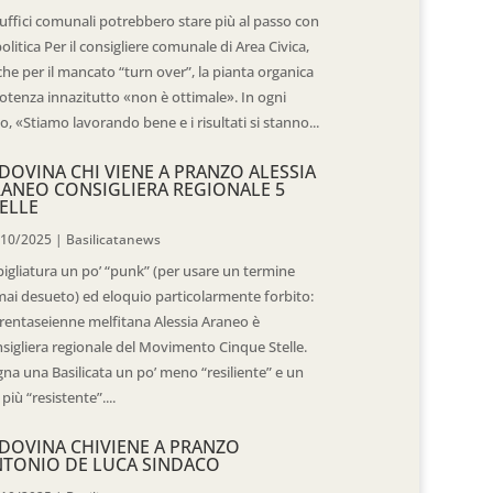
 uffici comunali potrebbero stare più al passo con
politica Per il consigliere comunale di Area Civica,
he per il mancato “turn over”, la pianta organica
otenza innazitutto «non è ottimale». In ogni
o, «Stiamo lavorando bene e i risultati si stanno...
DOVINA CHI VIENE A PRANZO ALESSIA
ANEO CONSIGLIERA REGIONALE 5
ELLE
/10/2025
|
Basilicatanews
igliatura un po’ “punk” (per usare un termine
ai desueto) ed eloquio particolarmente forbito:
trentaseienne melfitana Alessia Araneo è
sigliera regionale del Movimento Cinque Stelle.
na una Basilicata un po’ meno “resiliente” e un
 più “resistente”....
DOVINA CHIVIENE A PRANZO
TONIO DE LUCA SINDACO