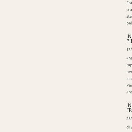
Fra
cru
sta
bell
IN
PI
13
«Ma
l’a
per
in 
Per
«no
IN
FR
28
di 