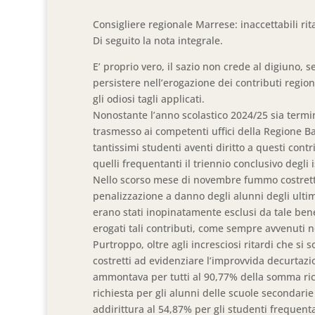
Consigliere regionale Marrese: inaccettabili ritar
Di seguito la nota integrale.
E’ proprio vero, il sazio non crede al digiuno, s
persistere nell’erogazione dei contributi regiona
gli odiosi tagli applicati.
Nonostante l’anno scolastico 2024/25 sia term
trasmesso ai competenti uffici della Regione Bas
tantissimi studenti aventi diritto a questi cont
quelli frequentanti il triennio conclusivo degli is
Nello scorso mese di novembre fummo costretti
penalizzazione a danno degli alunni degli ulti
erano stati inopinatamente esclusi da tale ben
erogati tali contributi, come sempre avvenuti n
Purtroppo, oltre agli incresciosi ritardi che si
costretti ad evidenziare l’improvvida decurtazi
ammontava per tutti al 90,77% della somma ric
richiesta per gli alunni delle scuole secondari
addirittura al 54,87% per gli studenti frequentan