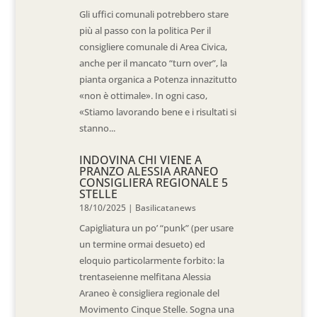
Gli uffici comunali potrebbero stare
più al passo con la politica Per il
consigliere comunale di Area Civica,
anche per il mancato “turn over”, la
pianta organica a Potenza innazitutto
«non è ottimale». In ogni caso,
«Stiamo lavorando bene e i risultati si
stanno...
INDOVINA CHI VIENE A
PRANZO ALESSIA ARANEO
CONSIGLIERA REGIONALE 5
STELLE
18/10/2025
|
Basilicatanews
Capigliatura un po’ “punk” (per usare
un termine ormai desueto) ed
eloquio particolarmente forbito: la
trentaseienne melfitana Alessia
Araneo è consigliera regionale del
Movimento Cinque Stelle. Sogna una