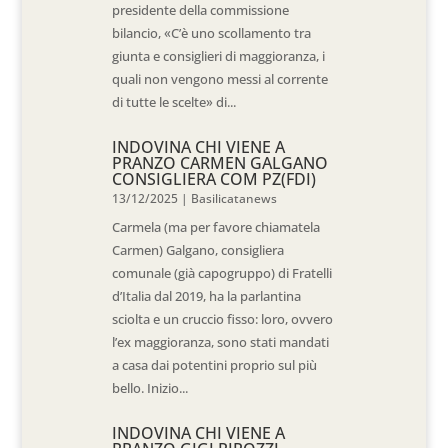
presidente della commissione
bilancio, «C’è uno scollamento tra
giunta e consiglieri di maggioranza, i
quali non vengono messi al corrente
di tutte le scelte» di...
INDOVINA CHI VIENE A
PRANZO CARMEN GALGANO
CONSIGLIERA COM PZ(FDI)
13/12/2025
|
Basilicatanews
Carmela (ma per favore chiamatela
Carmen) Galgano, consigliera
comunale (già capogruppo) di Fratelli
d’Italia dal 2019, ha la parlantina
sciolta e un cruccio fisso: loro, ovvero
l’ex maggioranza, sono stati mandati
a casa dai potentini proprio sul più
bello. Inizio...
INDOVINA CHI VIENE A