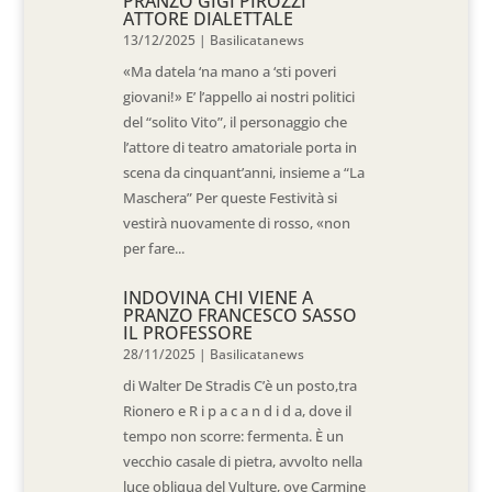
PRANZO GIGI PIROZZI
ATTORE DIALETTALE
13/12/2025
|
Basilicatanews
«Ma datela ‘na mano a ‘sti poveri
giovani!» E’ l’appello ai nostri politici
del “solito Vito”, il personaggio che
l’attore di teatro amatoriale porta in
scena da cinquant’anni, insieme a “La
Maschera” Per queste Festività si
vestirà nuovamente di rosso, «non
per fare...
INDOVINA CHI VIENE A
PRANZO FRANCESCO SASSO
IL PROFESSORE
28/11/2025
|
Basilicatanews
di Walter De Stradis C’è un posto,tra
Rionero e R i p a c a n d i d a, dove il
tempo non scorre: fermenta. È un
vecchio casale di pietra, avvolto nella
luce obliqua del Vulture, ove Carmine