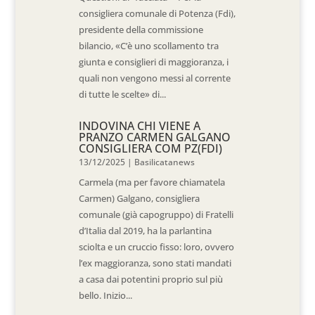
consigliera comunale di Potenza (Fdi),
presidente della commissione
bilancio, «C’è uno scollamento tra
giunta e consiglieri di maggioranza, i
quali non vengono messi al corrente
di tutte le scelte» di...
INDOVINA CHI VIENE A
PRANZO CARMEN GALGANO
CONSIGLIERA COM PZ(FDI)
13/12/2025
|
Basilicatanews
Carmela (ma per favore chiamatela
Carmen) Galgano, consigliera
comunale (già capogruppo) di Fratelli
d’Italia dal 2019, ha la parlantina
sciolta e un cruccio fisso: loro, ovvero
l’ex maggioranza, sono stati mandati
a casa dai potentini proprio sul più
bello. Inizio...