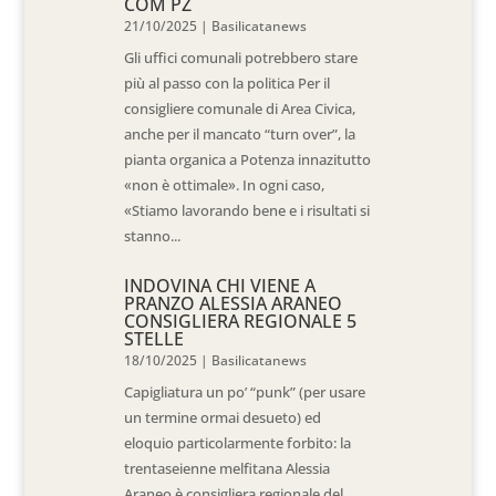
COM PZ
21/10/2025
|
Basilicatanews
Gli uffici comunali potrebbero stare
più al passo con la politica Per il
consigliere comunale di Area Civica,
anche per il mancato “turn over”, la
pianta organica a Potenza innazitutto
«non è ottimale». In ogni caso,
«Stiamo lavorando bene e i risultati si
stanno...
INDOVINA CHI VIENE A
PRANZO ALESSIA ARANEO
CONSIGLIERA REGIONALE 5
STELLE
18/10/2025
|
Basilicatanews
Capigliatura un po’ “punk” (per usare
un termine ormai desueto) ed
eloquio particolarmente forbito: la
trentaseienne melfitana Alessia
Araneo è consigliera regionale del