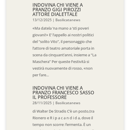
INDOVINA CHI VIENE A
PRANZO GIGI PIROZZI
ATTORE DIALETTALE
13/12/2025
|
Basilicatanews
«Ma datela ‘na mano a ‘sti poveri
giovani!» E’ l’appello ai nostri politici
del “solito Vito”, il personaggio che
l’attore di teatro amatoriale porta in
scena da cinquant’anni, insieme a “La
Maschera” Per queste Festività si
vestirà nuovamente di rosso, «non
per fare...
INDOVINA CHI VIENE A
PRANZO FRANCESCO SASSO
IL PROFESSORE
28/11/2025
|
Basilicatanews
di Walter De Stradis C’è un posto,tra
Rionero e R i p a c a n d i d a, dove il
tempo non scorre: fermenta. È un