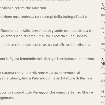
IN
 villini e ceramiche Molaroni.
FR
28
mazione novecentesca con esempi della bottega Tucci e
di 
a c
ffusione dello stile, presenta un grande evento a Stresa tra
un 
la quartieri iconici come Cit Turin, Crocetta e San Donato.
obl
con
u e Déco con tappe esclusive, tra cui affreschi attribuiti a
bri
no la figura femminile nel Liberty e l’architettura del primo
IN
M
D
da Catania con Villa Ardizzone e via XX Settembre, al
07
tile Liberty, fino a Palermo con le architetture di Basile e
si 
tut
lui
Livorno e soprattutto Viareggio, che omaggia Galileo Chini e
fot
ungomare.
sco