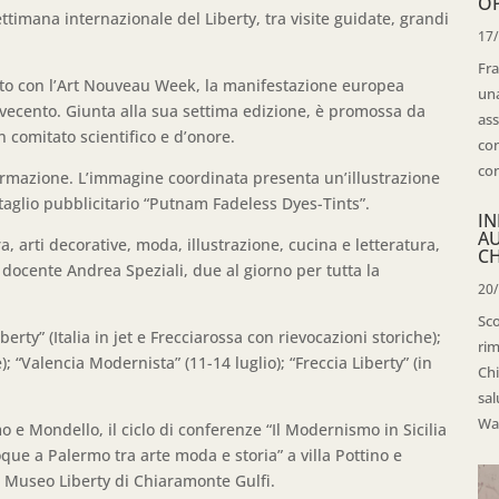
OP
ttimana internazionale del Liberty, tra visite guidate, grandi
17
Fra
nto con l’Art Nouveau Week, la manifestazione europea
una
o Novecento. Giunta alla sua settima edizione, è promossa da
ass
n comitato scientifico e d’onore.
con
con
formazione. L’immagine coordinata presenta un’illustrazione
taglio pubblicitario “Putnam Fadeless Dyes-Tints”.
IN
A
 arti decorative, moda, illustrazione, cucina e letteratura,
CH
 docente Andrea Speziali, due al giorno per tutta la
20
Sco
iberty” (Italia in jet e Frecciarossa con rievocazioni storiche);
rim
); “Valencia Modernista” (11-14 luglio); “Freccia Liberty” (in
Chi
sal
Wal
mo e Mondello, il ciclo di conferenze “Il Modernismo in Sicilia
poque a Palermo tra arte moda e storia” a villa Pottino e
a Museo Liberty di Chiaramonte Gulfi.