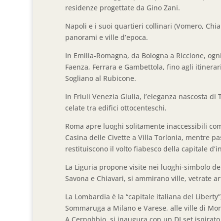
residenze progettate da Gino Zani.
Napoli e i suoi quartieri collinari (Vomero, Chia
panorami e ville d’epoca.
In Emilia-Romagna, da Bologna a Riccione, ogn
Faenza, Ferrara e Gambettola, fino agli itinerar
Sogliano al Rubicone.
In Friuli Venezia Giulia, l’eleganza nascosta di
celate tra edifici ottocenteschi.
Roma apre luoghi solitamente inaccessibili com
Casina delle Civette a Villa Torlonia, mentre pa
restituiscono il volto fiabesco della capitale d’
La Liguria propone visite nei luoghi-simbolo de
Savona e Chiavari, si ammirano ville, vetrate art
La Lombardia è la “capitale italiana del Liberty”
Sommaruga a Milano e Varese, alle ville di Monz
A Cernobbio, si inaugura con un DJ set ispirato 