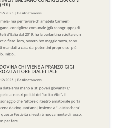
(FDI)
/12/2025
|
Basilicatanews
rmela (ma per favore chiamatela Carmen)
gano, consigliera comunale (già capogruppo) di
telli d’Italia dal 2019, ha la parlantina sciolta e un
ccio fisso: loro, ovvero l’ex maggioranza, sono
ti mandati a casa dai potentini proprio sul più
o. Inizio...
DOVINA CHI VIENE A PRANZO GIGI
ROZZI ATTORE DIALETTALE
/12/2025
|
Basilicatanews
 datela ‘na mano a ‘sti poveri giovani!» E’
ppello ai nostri politici del “solito Vito”, il
sonaggio che l’attore di teatro amatoriale porta
scena da cinquant’anni, insieme a “La Maschera”
 queste Festività si vestirà nuovamente di rosso,
n per fare...