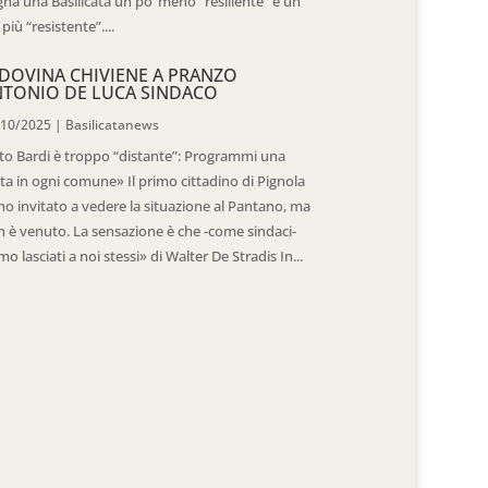
na una Basilicata un po’ meno “resiliente” e un
 più “resistente”....
DOVINA CHIVIENE A PRANZO
TONIO DE LUCA SINDACO
/10/2025
|
Basilicatanews
to Bardi è troppo “distante”: Programmi una
ita in ogni comune» Il primo cittadino di Pignola
ho invitato a vedere la situazione al Pantano, ma
 è venuto. La sensazione è che -come sindaci-
mo lasciati a noi stessi» di Walter De Stradis In...