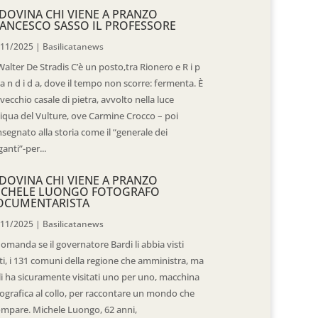
DOVINA CHI VIENE A PRANZO
ANCESCO SASSO IL PROFESSORE
/11/2025
|
Basilicatanews
Walter De Stradis C’è un posto,tra Rionero e R i p
 a n d i d a, dove il tempo non scorre: fermenta. È
vecchio casale di pietra, avvolto nella luce
iqua del Vulture, ove Carmine Crocco – poi
segnato alla storia come il “generale dei
ganti”-per...
DOVINA CHI VIENE A PRANZO
ICHELE LUONGO FOTOGRAFO
OCUMENTARISTA
/11/2025
|
Basilicatanews
domanda se il governatore Bardi li abbia visti
ti, i 131 comuni della regione che amministra, ma
 li ha sicuramente visitati uno per uno, macchina
ografica al collo, per raccontare un mondo che
mpare. Michele Luongo, 62 anni,