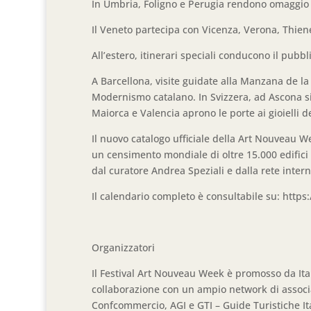
In Umbria, Foligno e Perugia rendono omaggio a
Il Veneto partecipa con Vicenza, Verona, Thiene e
All’estero, itinerari speciali conducono il pubbl
A Barcellona, visite guidate alla Manzana de la 
Modernismo catalano. In Svizzera, ad Ascona si
Maiorca e Valencia aprono le porte ai gioielli
Il nuovo catalogo ufficiale della Art Nouveau W
un censimento mondiale di oltre 15.000 edifici 
dal curatore Andrea Speziali e dalla rete intern
Il calendario completo è consultabile su: https:
Organizzatori
Il Festival Art Nouveau Week è promosso da Ital
collaborazione con un ampio network di associaz
Confcommercio, AGI e GTI – Guide Turistiche It