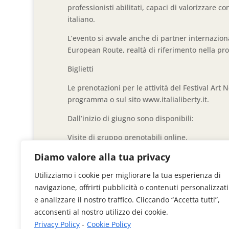
professionisti abilitati, capaci di valorizzare 
italiano.
L’evento si avvale anche di partner internazio
European Route, realtà di riferimento nella pr
Biglietti
Le prenotazioni per le attività del Festival Art 
programma o sul sito www.italialiberty.it.
Dall’inizio di giugno sono disponibili:
Visite di gruppo prenotabili online.
Pacchetti per visitatori individuali con orari pre
Diamo valore alla tua privacy
Visite “su misura” con scelta di edificio, giorno 
Le visite sono in italiano, con possibilità di altr
Utilizziamo i cookie per migliorare la tua esperienza di
Prenotare in anticipo consente un’esperienza p
navigazione, offrirti pubblicità o contenuti personalizzati
e analizzare il nostro traffico. Cliccando “Accetta tutti”,
L’articolo
Art Nouveau Week, la settimana del Lib
acconsenti al nostro utilizzo dei cookie.
SassiLive
.
Privacy Policy
-
Cookie Policy