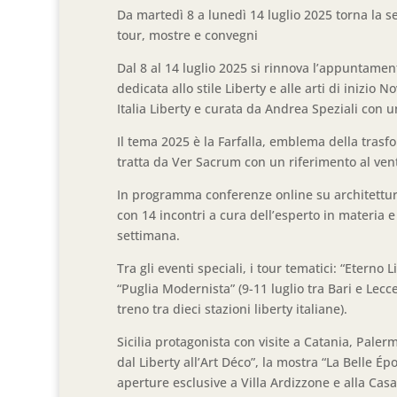
Da martedì 8 a lunedì 14 luglio 2025 torna la se
tour, mostre e convegni
Dal 8 al 14 luglio 2025 si rinnova l’appuntame
dedicata allo stile Liberty e alle arti di inizi
Italia Liberty e curata da Andrea Speziali con u
Il tema 2025 è la Farfalla, emblema della tras
tratta da Ver Sacrum con un riferimento al ven
In programma conferenze online su architettura,
con 14 incontri a cura dell’esperto in materia e
settimana.
Tra gli eventi speciali, i tour tematici: “Eterno L
“Puglia Modernista” (9-11 luglio tra Bari e Lecce
treno tra dieci stazioni liberty italiane).
Sicilia protagonista con visite a Catania, Paler
dal Liberty all’Art Déco”, la mostra “La Belle É
aperture esclusive a Villa Ardizzone e alla Cas