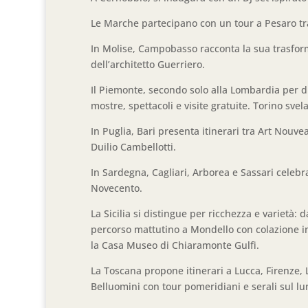
Le Marche partecipano con un tour a Pesaro tra
In Molise, Campobasso racconta la sua trasfor
dell’architetto Guerriero.
Il Piemonte, secondo solo alla Lombardia per di
mostre, spettacoli e visite gratuite. Torino sve
In Puglia, Bari presenta itinerari tra Art Nouvea
Duilio Cambellotti.
In Sardegna, Cagliari, Arborea e Sassari celebra
Novecento.
La Sicilia si distingue per ricchezza e varietà: 
percorso mattutino a Mondello con colazione in s
la Casa Museo di Chiaramonte Gulfi.
La Toscana propone itinerari a Lucca, Firenze, 
Belluomini con tour pomeridiani e serali sul l