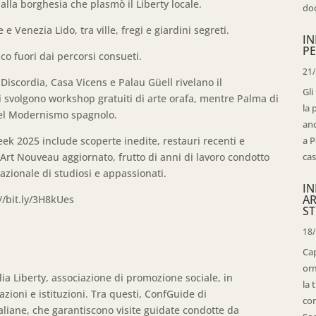
lla borghesia che plasmò il Liberty locale.
doc
 Venezia Lido, tra ville, fregi e giardini segreti.
IN
PE
ico fuori dai percorsi consueti.
21
Discordia, Casa Vicens e Palau Güell rivelano il
Gli
 svolgono workshop gratuiti di arte orafa, mentre Palma di
la 
 del Modernismo spagnolo.
anc
a P
eek 2025 include scoperte inedite, restauri recenti e
cas
Art Nouveau aggiornato, frutto di anni di lavoro condotto
azionale di studiosi e appassionati.
IN
AR
//bit.ly/3H8kUes
ST
18
Cap
orm
ia Liberty, associazione di promozione sociale, in
la 
ioni e istituzioni. Tra questi, ConfGuide di
con
aliane, che garantiscono visite guidate condotte da