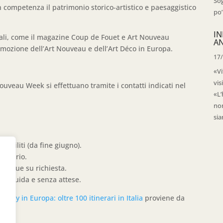
Sog
con competenza il patrimonio storico-artistico e paesaggistico
po’
IN
nali, come il magazine Coup de Fouet e Art Nouveau
AN
omozione dell’Art Nouveau e dell’Art Déco in Europa.
17
«Vi
vis
Nouveau Week si effettuano tramite i contatti indicati nel
«L’
non
sia
stabiliti (da fine giugno).
e orario.
e lingue su richiesta.
iù fluida e senza attese.
erty in Europa: oltre 100 itinerari in Italia
proviene da