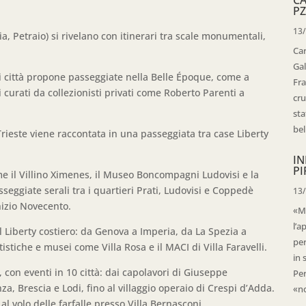
PZ
13
ia, Petraio) si rivelano con itinerari tra scale monumentali,
Ca
Gal
i città propone passeggiate nella Belle Époque, come a
Fra
i curati da collezionisti privati come Roberto Parenti a
cru
sta
bell
 Trieste viene raccontata in una passeggiata tra case Liberty
IN
PI
e il Villino Ximenes, il Museo Boncompagni Ludovisi e la
sseggiate serali tra i quartieri Prati, Ludovisi e Coppedè
13
inizio Novecento.
«Ma
l’a
l Liberty costiero: da Genova a Imperia, da La Spezia a
per
istiche e musei come Villa Rosa e il MACI di Villa Faravelli.
in 
, con eventi in 10 città: dai capolavori di Giuseppe
Per
a, Brescia e Lodi, fino al villaggio operaio di Crespi d’Adda.
«no
al volo delle farfalle presso Villa Bernasconi.