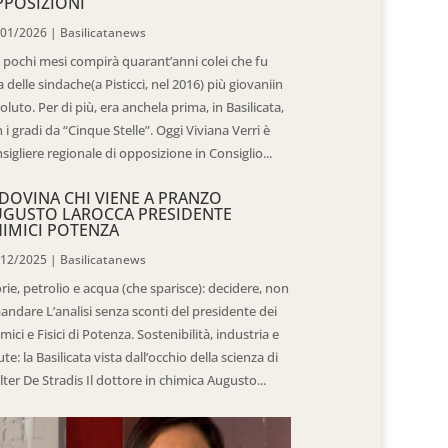
POSIZIONI
/01/2026
|
Basilicatanews
 pochi mesi compirà quarant’anni colei che fu
 delle sindache(a Pisticci, nel 2016) più giovaniin
oluto. Per di più, era anchela prima, in Basilicata,
 i gradi da “Cinque Stelle”. Oggi Viviana Verri è
sigliere regionale di opposizione in Consiglio...
DOVINA CHI VIENE A PRANZO
UGUSTO LAROCCA PRESIDENTE
IMICI POTENZA
/12/2025
|
Basilicatanews
rie, petrolio e acqua (che sparisce): decidere, non
andare L’analisi senza sconti del presidente dei
mici e Fisici di Potenza. Sostenibilità, industria e
ute: la Basilicata vista dall’occhio della scienza di
ter De Stradis Il dottore in chimica Augusto...