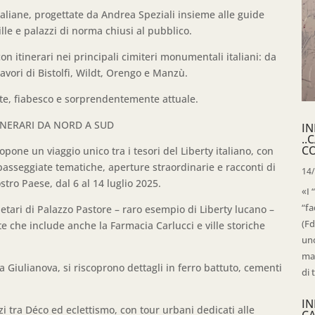
 italiane, progettate da Andrea Speziali insieme alle guide
ville e palazzi di norma chiusi al pubblico.
on itinerari nei principali cimiteri monumentali italiani: da
vori di Bistolfi, Wildt, Orengo e Manzù.
e, fiabesco e sorprendentemente attuale.
TINERARI DA NORD A SUD
IN
..
C
one un viaggio unico tra i tesori del Liberty italiano, con
 passeggiate tematiche, aperture straordinarie e racconti di
14
tro Paese, dal 6 al 14 luglio 2025.
«I 
“fa
ietari di Palazzo Pastore – raro esempio di Liberty lucano –
(Fd
te che include anche la Farmacia Carlucci e ville storiche
uno
mag
 Giulianova, si riscoprono dettagli in ferro battuto, cementi
di 
IN
zi tra Déco ed eclettismo, con tour urbani dedicati alle
C