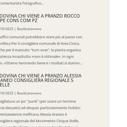
umentarista fotografico...
DOVINA CHI VIENE A PRANZO ROCCO
PE CONS COM PZ
/10/2025
|
Basilicatanews
 uffici comunali potrebbero stare più al passo con
politica Per il consigliere comunale di Area Civica,
he per il mancato “turn over”, la pianta organica
otenza innazitutto «non è ottimale». In ogni
o, «Stiamo lavorando bene e i risultati si stanno...
DOVINA CHI VIENE A PRANZO ALESSIA
ANEO CONSIGLIERA REGIONALE 5
ELLE
/10/2025
|
Basilicatanews
igliatura un po’ “punk” (per usare un termine
ai desueto) ed eloquio particolarmente forbito:
trentaseienne melfitana Alessia Araneo è
sigliera regionale del Movimento Cinque Stelle.