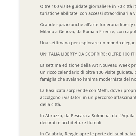
Oltre 100 visite guidate giornaliere in 70 città
turistiche abilitate, con accessi straordinari a 
Grande spazio anche all’arte funeraria liberty c
Milano a Genova, da Roma a Firenze, con capola
Una settimana per esplorare un mondo elegant
UN’ITALIA LIBERTY DA SCOPRIRE: OLTRE 100 I
La settima edizione della Art Nouveau Week prop
un ricco calendario di oltre 100 visite guidate,
famiglia che svelano l’anima modernista del nos
La Basilicata sorprende con Melfi, dove i propr
accolgono i visitatori in un percorso affascinan
della città.
In Abruzzo, da Pescara a Sulmona, da L’Aquila a
decorati e architetture floreali.
In Calabria, Reggio apre le porte dei suoi palaz