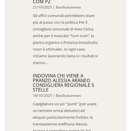
COM PZ
21/10/2025
|
Basilicatanews
Gli uffici comunali potrebbero stare
più al passo con la politica Per il
consigliere comunale di Area Civica,
anche per il mancato “turn over”, la
pianta organica a Potenza innazitutto
«non è ottimale». In ogni caso,
«Stiamo lavorando bene e i risultati si
stanno...
INDOVINA CHI VIENE A
PRANZO ALESSIA ARANEO
CONSIGLIERA REGIONALE 5
STELLE
18/10/2025
|
Basilicatanews
Capigliatura un po’ “punk” (per usare
un termine ormai desueto) ed
eloquio particolarmente forbito: la
trentaseienne melfitana Alessia
Araneo è consigliera regionale del