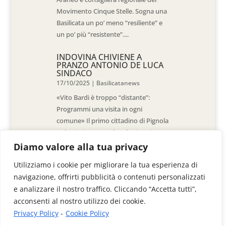
Movimento Cinque Stelle. Sogna una
Basilicata un po’ meno “resiliente” e
un po’ più “resistente”....
INDOVINA CHIVIENE A
PRANZO ANTONIO DE LUCA
SINDACO
17/10/2025
|
Basilicatanews
«Vito Bardi è troppo “distante”:
Programmi una visita in ogni
comune» Il primo cittadino di Pignola
«L’ho invitato a vedere la situazione
al Pantano, ma non è venuto. La
Diamo valore alla tua privacy
sensazione è che -come sindaci-
Utilizziamo i cookie per migliorare la tua esperienza di
siamo lasciati a noi stessi» di Walter
navigazione, offrirti pubblicità o contenuti personalizzati
De Stradis In...
e analizzare il nostro traffico. Cliccando “Accetta tutti”,
acconsenti al nostro utilizzo dei cookie.
Privacy Policy
-
Cookie Policy