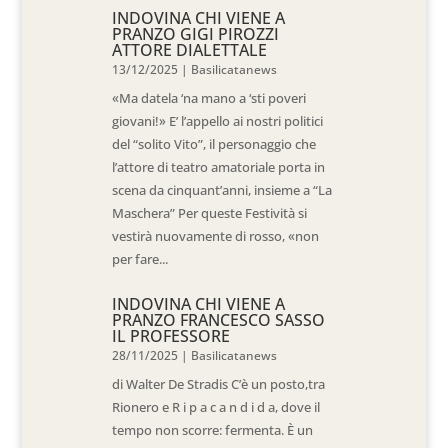
INDOVINA CHI VIENE A
PRANZO GIGI PIROZZI
ATTORE DIALETTALE
13/12/2025
|
Basilicatanews
«Ma datela ‘na mano a ‘sti poveri
giovani!» E’ l’appello ai nostri politici
del “solito Vito”, il personaggio che
l’attore di teatro amatoriale porta in
scena da cinquant’anni, insieme a “La
Maschera” Per queste Festività si
vestirà nuovamente di rosso, «non
per fare...
INDOVINA CHI VIENE A
PRANZO FRANCESCO SASSO
IL PROFESSORE
28/11/2025
|
Basilicatanews
di Walter De Stradis C’è un posto,tra
Rionero e R i p a c a n d i d a, dove il
tempo non scorre: fermenta. È un