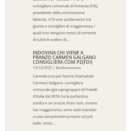
consigliera comunale di Potenza (Fdi),
presidente della commissione
bilancio, «C’è uno scollamento tra
giunta e consiglieri di maggioranza, i
quali non vengono messi al corrente
di tutte le scelte» di...
INDOVINA CHI VIENE A
PRANZO CARMEN GALGANO
CONSIGLIERA COM PZ(FDI)
13/12/2025
|
Basilicatanews
Carmela (ma per favore chiamatela
Carmen) Galgano, consigliera
comunale (già capogruppo) di Fratelli
d’Italia dal 2019, ha la parlantina
sciolta e un cruccio fisso: loro, ovvero
l’ex maggioranza, sono stati mandati
a casa dai potentini proprio sul più
bello. Inizio...