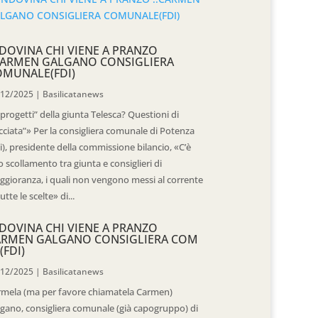
DOVINA CHI VIENE A PRANZO
CARMEN GALGANO CONSIGLIERA
OMUNALE(FDI)
/12/2025
|
Basilicatanews
“progetti” della giunta Telesca? Questioni di
cciata”» Per la consigliera comunale di Potenza
i), presidente della commissione bilancio, «C’è
 scollamento tra giunta e consiglieri di
gioranza, i quali non vengono messi al corrente
tutte le scelte» di...
DOVINA CHI VIENE A PRANZO
ARMEN GALGANO CONSIGLIERA COM
(FDI)
/12/2025
|
Basilicatanews
rmela (ma per favore chiamatela Carmen)
gano, consigliera comunale (già capogruppo) di