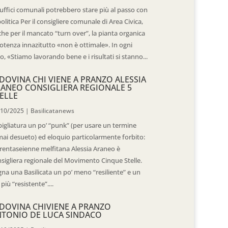
 uffici comunali potrebbero stare più al passo con
politica Per il consigliere comunale di Area Civica,
he per il mancato “turn over”, la pianta organica
otenza innazitutto «non è ottimale». In ogni
o, «Stiamo lavorando bene e i risultati si stanno...
DOVINA CHI VIENE A PRANZO ALESSIA
ANEO CONSIGLIERA REGIONALE 5
ELLE
/10/2025
|
Basilicatanews
igliatura un po’ “punk” (per usare un termine
ai desueto) ed eloquio particolarmente forbito:
trentaseienne melfitana Alessia Araneo è
sigliera regionale del Movimento Cinque Stelle.
na una Basilicata un po’ meno “resiliente” e un
 più “resistente”....
DOVINA CHIVIENE A PRANZO
TONIO DE LUCA SINDACO