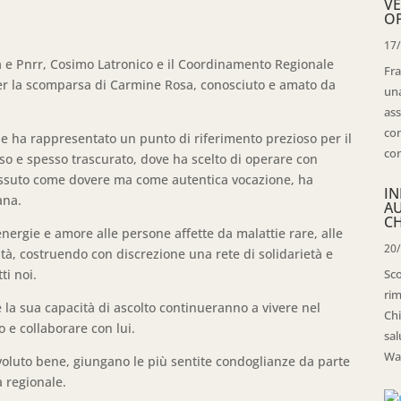
VE
OP
17
na e Pnrr, Cosimo Latronico e il Coordinamento Regionale
Fra
er la scomparsa di Carmine Rosa, conosciuto e amato da
una
ass
con
e ha rappresentato un punto di riferimento prezioso per il
con
o e spesso trascurato, dove ha scelto di operare con
vissuto come dovere ma come autentica vocazione, ha
IN
ana.
A
CH
nergie e amore alle persone affette da malattie rare, alle
20
oltà, costruendo con discrezione una rete di solidarietà e
ti noi.
Sco
rim
 la sua capacità di ascolto continueranno a vivere nel
Chi
o e collaborare con lui.
sal
Wal
o voluto bene, giungano le più sentite condoglianze da parte
a regionale.