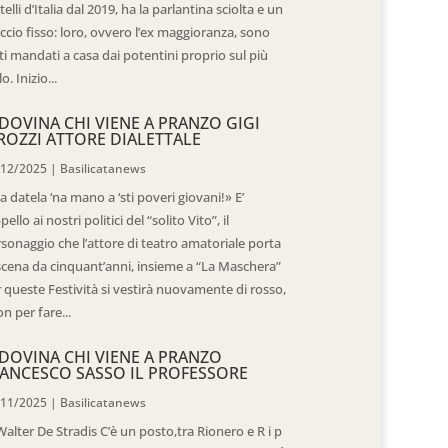
telli d’Italia dal 2019, ha la parlantina sciolta e un
ccio fisso: loro, ovvero l’ex maggioranza, sono
ti mandati a casa dai potentini proprio sul più
o. Inizio...
DOVINA CHI VIENE A PRANZO GIGI
ROZZI ATTORE DIALETTALE
/12/2025
|
Basilicatanews
 datela ‘na mano a ‘sti poveri giovani!» E’
ppello ai nostri politici del “solito Vito”, il
sonaggio che l’attore di teatro amatoriale porta
scena da cinquant’anni, insieme a “La Maschera”
 queste Festività si vestirà nuovamente di rosso,
n per fare...
DOVINA CHI VIENE A PRANZO
ANCESCO SASSO IL PROFESSORE
/11/2025
|
Basilicatanews
Walter De Stradis C’è un posto,tra Rionero e R i p