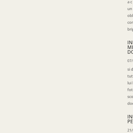
a c
un 
obl
con
bri
IN
M
D
07
si 
tut
lui
fot
sco
doc
IN
PE
21