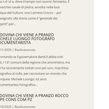
 a n d i d a, dove il tempo non scorre: fermenta. È
vecchio casale di pietra, avvolto nella luce
iqua del Vulture, ove Carmine Crocco – poi
segnato alla storia come il “generale dei
ganti”-per...
DOVINA CHI VIENE A PRANZO
ICHELE LUONGO FOTOGRAFO
OCUMENTARISTA
/11/2025
|
Basilicatanews
domanda se il governatore Bardi li abbia visti
ti, i 131 comuni della regione che amministra, ma
 li ha sicuramente visitati uno per uno, macchina
ografica al collo, per raccontare un mondo che
mpare. Michele Luongo, 62 anni,
umentarista fotografico...
DOVINA CHI VIENE A PRANZO ROCCO
PE CONS COM PZ
/10/2025
|
Basilicatanews