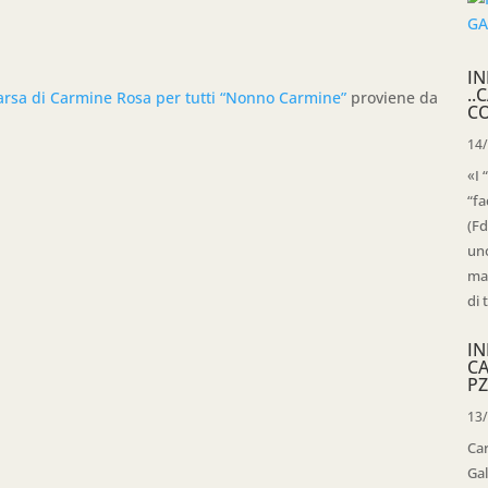
IN
..
parsa di Carmine Rosa per tutti “Nonno Carmine”
proviene da
C
14
«I 
“fa
(Fd
uno
mag
di 
IN
C
PZ
13
Ca
Gal