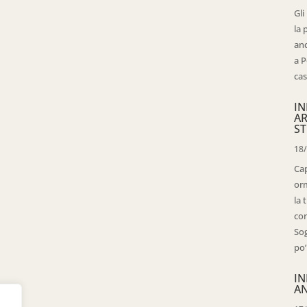
Gli
la 
anc
a P
cas
IN
AR
ST
18
Cap
orm
la 
con
Sog
po’
IN
AN