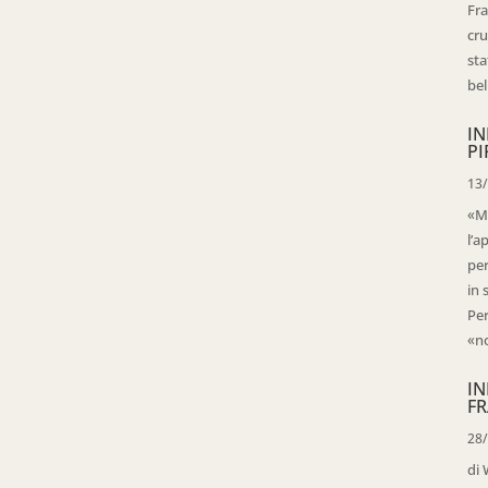
Fra
cru
sta
bell
IN
PI
13
«Ma
l’a
per
in 
Per
«no
IN
FR
28
di 