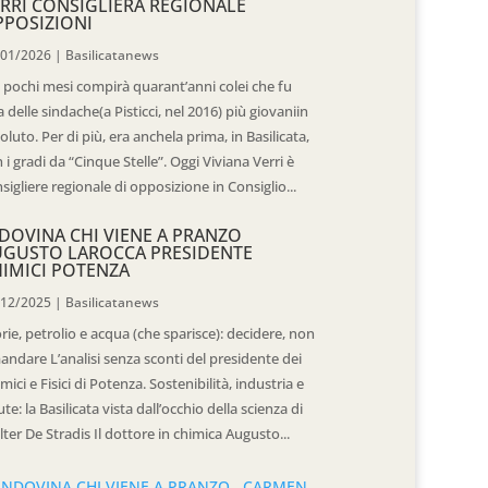
RRI CONSIGLIERA REGIONALE
POSIZIONI
/01/2026
|
Basilicatanews
 pochi mesi compirà quarant’anni colei che fu
 delle sindache(a Pisticci, nel 2016) più giovaniin
oluto. Per di più, era anchela prima, in Basilicata,
 i gradi da “Cinque Stelle”. Oggi Viviana Verri è
sigliere regionale di opposizione in Consiglio...
DOVINA CHI VIENE A PRANZO
UGUSTO LAROCCA PRESIDENTE
IMICI POTENZA
/12/2025
|
Basilicatanews
rie, petrolio e acqua (che sparisce): decidere, non
andare L’analisi senza sconti del presidente dei
mici e Fisici di Potenza. Sostenibilità, industria e
ute: la Basilicata vista dall’occhio della scienza di
ter De Stradis Il dottore in chimica Augusto...