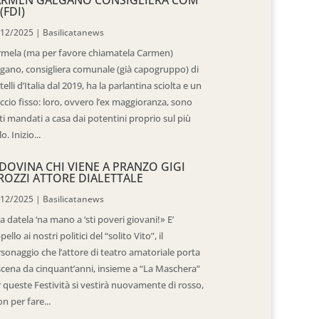
(FDI)
/12/2025
|
Basilicatanews
rmela (ma per favore chiamatela Carmen)
gano, consigliera comunale (già capogruppo) di
telli d’Italia dal 2019, ha la parlantina sciolta e un
ccio fisso: loro, ovvero l’ex maggioranza, sono
ti mandati a casa dai potentini proprio sul più
o. Inizio...
DOVINA CHI VIENE A PRANZO GIGI
ROZZI ATTORE DIALETTALE
/12/2025
|
Basilicatanews
 datela ‘na mano a ‘sti poveri giovani!» E’
ppello ai nostri politici del “solito Vito”, il
sonaggio che l’attore di teatro amatoriale porta
scena da cinquant’anni, insieme a “La Maschera”
 queste Festività si vestirà nuovamente di rosso,
n per fare...