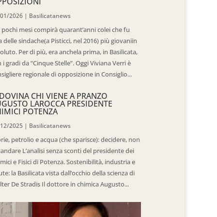
POSIZIONI
/01/2026
|
Basilicatanews
 pochi mesi compirà quarant’anni colei che fu
 delle sindache(a Pisticci, nel 2016) più giovaniin
oluto. Per di più, era anchela prima, in Basilicata,
 i gradi da “Cinque Stelle”. Oggi Viviana Verri è
sigliere regionale di opposizione in Consiglio...
DOVINA CHI VIENE A PRANZO
UGUSTO LAROCCA PRESIDENTE
IMICI POTENZA
/12/2025
|
Basilicatanews
rie, petrolio e acqua (che sparisce): decidere, non
andare L’analisi senza sconti del presidente dei
mici e Fisici di Potenza. Sostenibilità, industria e
ute: la Basilicata vista dall’occhio della scienza di
ter De Stradis Il dottore in chimica Augusto...