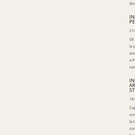
doc
IN
PE
21
Gli
la 
anc
a P
cas
IN
AR
ST
18
Cap
orm
la 
con