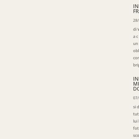
IN
FR
28
di 
a c
un 
obl
con
bri
IN
M
D
07
si 
tut
lui
fot
sco