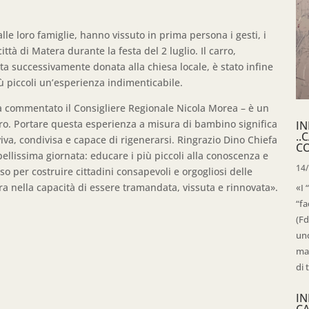
dalle loro famiglie, hanno vissuto in prima persona i gesti, i
tà di Matera durante la festa del 2 luglio. Il carro,
 successivamente donata alla chiesa locale, è stato infine
ù piccoli un’esperienza indimenticabile.
a commentato il Consigliere Regionale Nicola Morea – è un
ro. Portare questa esperienza a misura di bambino significa
IN
..
va, condivisa e capace di rigenerarsi. Ringrazio Dino Chiefa
C
bellissima giornata: educare i più piccoli alla conoscenza e
14
sso per costruire cittadini consapevoli e orgogliosi delle
ura nella capacità di essere tramandata, vissuta e rinnovata».
«I 
“fa
(Fd
uno
mag
di 
IN
C