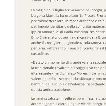
La magia del 2 luglio arriva anche nei borghi, p
borgo La Martella ha ospitato “La Piccola Bruna
per trasmettere loro, in modo autentico e coinvo
patrimonio identitario della comunità materana. 
Ippico Monacelle, di Paola Paladino, residente 
Dino Chiefa, storico auriga del carro della Bru
anche il Consigliere Regionale Nicola Morea. L’
periferia, rafforzando il senso di comunità e i
custodisce.
«È stato un momento di grande valenza sociale, 
la tradizionale cavalcata e il suggestivo rito d
interessante», ha dichiarato Morea. Il carro in 
Valentino Didio – secondo classificato al concor
bambini della scuola dell’infanzia, rispettando
questa antica tradizione.
La mini-cavalcata, in sella ai pony messi a dis
accompagnato il carro lungo le vie del borgo. «