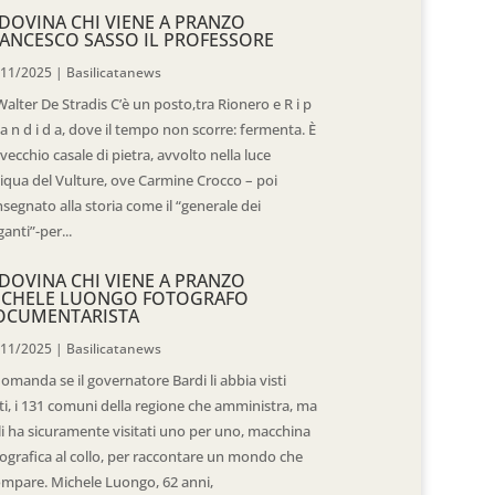
DOVINA CHI VIENE A PRANZO
ANCESCO SASSO IL PROFESSORE
/11/2025
|
Basilicatanews
Walter De Stradis C’è un posto,tra Rionero e R i p
 a n d i d a, dove il tempo non scorre: fermenta. È
vecchio casale di pietra, avvolto nella luce
iqua del Vulture, ove Carmine Crocco – poi
segnato alla storia come il “generale dei
ganti”-per...
DOVINA CHI VIENE A PRANZO
ICHELE LUONGO FOTOGRAFO
OCUMENTARISTA
/11/2025
|
Basilicatanews
domanda se il governatore Bardi li abbia visti
ti, i 131 comuni della regione che amministra, ma
 li ha sicuramente visitati uno per uno, macchina
ografica al collo, per raccontare un mondo che
mpare. Michele Luongo, 62 anni,