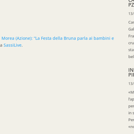
PZ
13
Ca
Gal
Fra
, Morea (Azione): “La Festa della Bruna parla ai bambini e
cru
da
SassiLive
.
sta
bell
IN
PI
13
«Ma
l’a
per
in 
Per
«no