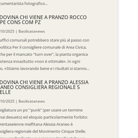
umentarista fotografico...
DOVINA CHI VIENE A PRANZO ROCCO
PE CONS COM PZ
/10/2025
|
Basilicatanews
 uffici comunali potrebbero stare più al passo con
politica Per il consigliere comunale di Area Civica,
he per il mancato “turn over”, la pianta organica
otenza innazitutto «non è ottimale». In ogni
o, «Stiamo lavorando bene e i risultati si stanno...
DOVINA CHI VIENE A PRANZO ALESSIA
ANEO CONSIGLIERA REGIONALE 5
ELLE
/10/2025
|
Basilicatanews
igliatura un po’ “punk” (per usare un termine
ai desueto) ed eloquio particolarmente forbito:
trentaseienne melfitana Alessia Araneo è
sigliera regionale del Movimento Cinque Stelle.