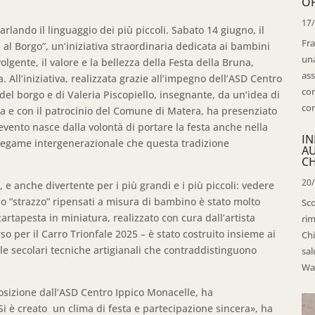
OP
17
arlando il linguaggio dei più piccoli. Sabato 14 giugno, il
Fra
 al Borgo”, un’iniziativa straordinaria dedicata ai bambini
una
lgente, il valore e la bellezza della Festa della Bruna,
ass
All’iniziativa, realizzata grazie all’impegno dell’ASD Centro
con
del borgo e di Valeria Piscopiello, insegnante, da un’idea di
con
na e con il patrocinio del Comune di Matera, ha presenziato
evento nasce dalla volontà di portare la festa anche nella
IN
l legame intergenerazionale che questa tradizione
A
CH
20
e anche divertente per i più grandi e i più piccoli: vedere
ello “strazzo” ripensati a misura di bambino è stato molto
Sco
cartapesta in miniatura, realizzato con cura dall’artista
rim
so per il Carro Trionfale 2025 – è stato costruito insieme ai
Chi
 le secolari tecniche artigianali che contraddistinguono
sal
Wal
posizione dall’ASD Centro Ippico Monacelle, ha
Si è creato un clima di festa e partecipazione sincera», ha