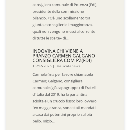
consigliera comunale di Potenza (Fdi),
presidente della commissione
bilancio, «C’è uno scollamento tra
giunta e consiglieri di maggioranza, i
quali non vengono messi al corrente
di tutte le scelte» di...
INDOVINA CHI VIENE A
PRANZO CARMEN GALGANO
CONSIGLIERA COM PZ(FDI)
13/12/2025
|
Basilicatanews
Carmela (ma per favore chiamatela
Carmen) Galgano, consigliera
comunale (già capogruppo) di Fratelli
d’Italia dal 2019, ha la parlantina
sciolta e un cruccio fisso: loro, ovvero
l’ex maggioranza, sono stati mandati
a casa dai potentini proprio sul più
bello. Inizio...