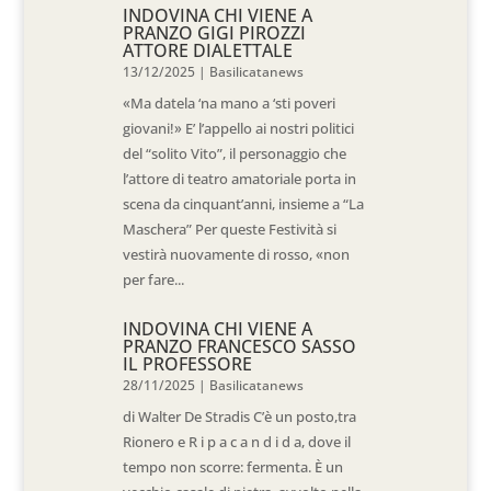
INDOVINA CHI VIENE A
PRANZO GIGI PIROZZI
ATTORE DIALETTALE
13/12/2025
|
Basilicatanews
«Ma datela ‘na mano a ‘sti poveri
giovani!» E’ l’appello ai nostri politici
del “solito Vito”, il personaggio che
l’attore di teatro amatoriale porta in
scena da cinquant’anni, insieme a “La
Maschera” Per queste Festività si
vestirà nuovamente di rosso, «non
per fare...
INDOVINA CHI VIENE A
PRANZO FRANCESCO SASSO
IL PROFESSORE
28/11/2025
|
Basilicatanews
di Walter De Stradis C’è un posto,tra
Rionero e R i p a c a n d i d a, dove il
tempo non scorre: fermenta. È un