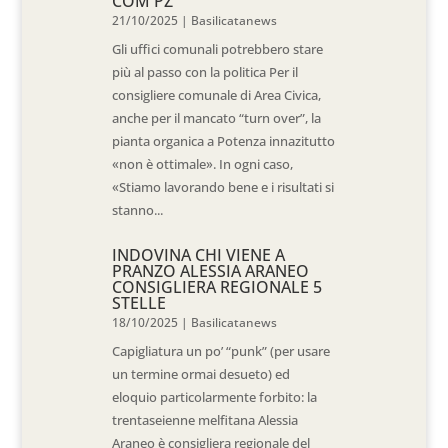
COM PZ
21/10/2025
|
Basilicatanews
Gli uffici comunali potrebbero stare
più al passo con la politica Per il
consigliere comunale di Area Civica,
anche per il mancato “turn over”, la
pianta organica a Potenza innazitutto
«non è ottimale». In ogni caso,
«Stiamo lavorando bene e i risultati si
stanno...
INDOVINA CHI VIENE A
PRANZO ALESSIA ARANEO
CONSIGLIERA REGIONALE 5
STELLE
18/10/2025
|
Basilicatanews
Capigliatura un po’ “punk” (per usare
un termine ormai desueto) ed
eloquio particolarmente forbito: la
trentaseienne melfitana Alessia
Araneo è consigliera regionale del