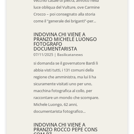
vecchio casale di pietra, avvolto nella
luce obliqua del Vulture, ove Carmine
Crocco – poi consegnato alla storia
come il “generale dei briganti”-per...
INDOVINA CHI VIENE A
PRANZO MICHELE LUONGO
FOTOGRAFO
DOCUMENTARISTA
07/11/2025
|
Basilicatanews
si domanda se il governatore Bardi li
abbia visti tutti, i 131 comuni della
regione che amministra, ma lui li ha
sicuramente visitati uno per uno,
macchina fotografica al collo, per
raccontare un mondo che scompare.
Michele Luongo, 62 anni,
documentarista fotografico...
INDOVINA CHI VIENE A
PRANZO ROCCO PEPE CONS