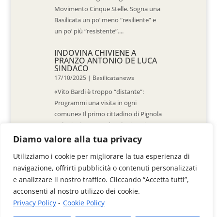
Movimento Cinque Stelle. Sogna una
Basilicata un po’ meno “resiliente” e
un po’ più “resistente”....
INDOVINA CHIVIENE A
PRANZO ANTONIO DE LUCA
SINDACO
17/10/2025
|
Basilicatanews
«Vito Bardi è troppo “distante”:
Programmi una visita in ogni
comune» Il primo cittadino di Pignola
«L’ho invitato a vedere la situazione
al Pantano, ma non è venuto. La
Diamo valore alla tua privacy
sensazione è che -come sindaci-
Utilizziamo i cookie per migliorare la tua esperienza di
siamo lasciati a noi stessi» di Walter
navigazione, offrirti pubblicità o contenuti personalizzati
De Stradis In...
e analizzare il nostro traffico. Cliccando “Accetta tutti”,
acconsenti al nostro utilizzo dei cookie.
Privacy Policy
-
Cookie Policy