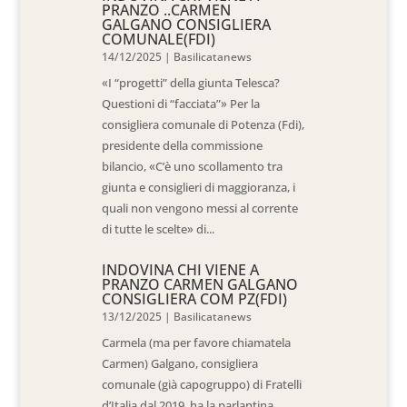
PRANZO ..CARMEN
GALGANO CONSIGLIERA
COMUNALE(FDI)
14/12/2025
|
Basilicatanews
«I “progetti” della giunta Telesca?
Questioni di “facciata”» Per la
consigliera comunale di Potenza (Fdi),
presidente della commissione
bilancio, «C’è uno scollamento tra
giunta e consiglieri di maggioranza, i
quali non vengono messi al corrente
di tutte le scelte» di...
INDOVINA CHI VIENE A
PRANZO CARMEN GALGANO
CONSIGLIERA COM PZ(FDI)
13/12/2025
|
Basilicatanews
Carmela (ma per favore chiamatela
Carmen) Galgano, consigliera
comunale (già capogruppo) di Fratelli
d’Italia dal 2019, ha la parlantina