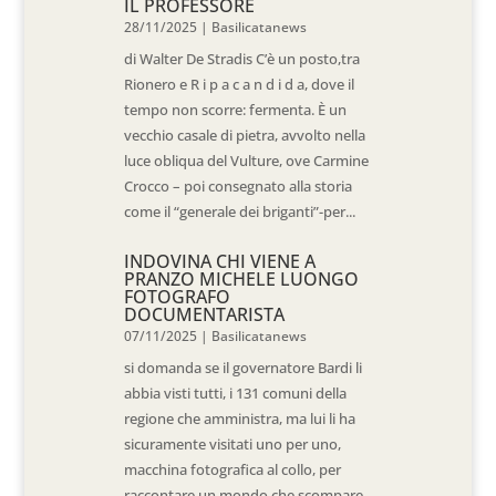
IL PROFESSORE
28/11/2025
|
Basilicatanews
di Walter De Stradis C’è un posto,tra
Rionero e R i p a c a n d i d a, dove il
tempo non scorre: fermenta. È un
vecchio casale di pietra, avvolto nella
luce obliqua del Vulture, ove Carmine
Crocco – poi consegnato alla storia
come il “generale dei briganti”-per...
INDOVINA CHI VIENE A
PRANZO MICHELE LUONGO
FOTOGRAFO
DOCUMENTARISTA
07/11/2025
|
Basilicatanews
si domanda se il governatore Bardi li
abbia visti tutti, i 131 comuni della
regione che amministra, ma lui li ha
sicuramente visitati uno per uno,
macchina fotografica al collo, per
raccontare un mondo che scompare.