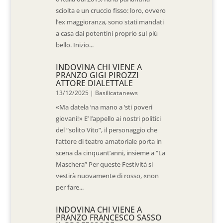
sciolta e un cruccio fisso: loro, ovvero
l’ex maggioranza, sono stati mandati
a casa dai potentini proprio sul più
bello. Inizio...
INDOVINA CHI VIENE A
PRANZO GIGI PIROZZI
ATTORE DIALETTALE
13/12/2025
|
Basilicatanews
«Ma datela ‘na mano a ‘sti poveri
giovani!» E’ l’appello ai nostri politici
del “solito Vito”, il personaggio che
l’attore di teatro amatoriale porta in
scena da cinquant’anni, insieme a “La
Maschera” Per queste Festività si
vestirà nuovamente di rosso, «non
per fare...
INDOVINA CHI VIENE A
PRANZO FRANCESCO SASSO