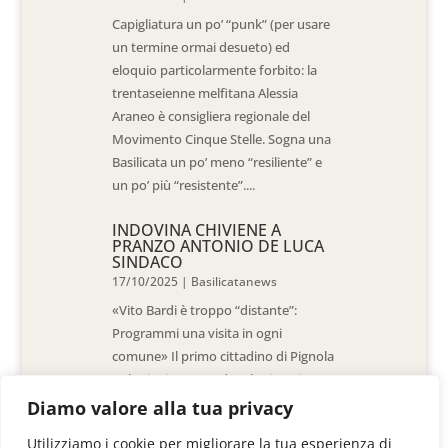
Capigliatura un po’ “punk” (per usare
un termine ormai desueto) ed
eloquio particolarmente forbito: la
trentaseienne melfitana Alessia
Araneo è consigliera regionale del
Movimento Cinque Stelle. Sogna una
Basilicata un po’ meno “resiliente” e
un po’ più “resistente”....
INDOVINA CHIVIENE A
PRANZO ANTONIO DE LUCA
SINDACO
17/10/2025
|
Basilicatanews
«Vito Bardi è troppo “distante”:
Programmi una visita in ogni
comune» Il primo cittadino di Pignola
«L’ho invitato a vedere la situazione
al Pantano, ma non è venuto. La
Diamo valore alla tua privacy
sensazione è che -come sindaci-
Utilizziamo i cookie per migliorare la tua esperienza di
siamo lasciati a noi stessi» di Walter