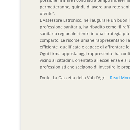
possibile firmare i contratti a tempo indeterm
permetteranno, quindi, di avere una rete sanit
utente”.
L’Assessore Latronico, nell’augurare un buon l
professione sanitaria, ha ribadito come “il ra
sanitario regionale rientri in una strategia p
comparto. Le risorse umane rappresentano l’ass
efficiente, qualificata e capace di affrontare l
Ogni firma apposta oggi rappresenta- ha contin
vicino ai cittadini, orientato all’eccellenza e s
professionisti che scelgono di investire le pr
Fonte: La Gazzetta della Val d’Agri –
Read Mor