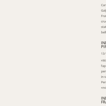
Car
Gal
Fra
cru
sta
bell
IN
PI
13/
«Ma
l’ap
per
in 
Per
«no
IN
FR