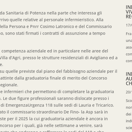
IN
VI
da Sanitaria di Potenza nella parte che interessa gli
RE
rrivo quelle relative al personale infermieristico. Alla
17/
e della Persona e Pnrr Cosimo Latronico e del Commissario
, sono stati firmati i contratti di assunzione a tempo
Fra
una
ass
 di competenza aziendale ed in particolare nelle aree del
con
lla d’Agri, presso le strutture residenziali di Avigliano ed a
con
e.
 su quelle previste dal piano del fabbisogno aziendale per il
IN
attinte dalla graduatoria finale di merito del Concorso
AU
CH
Regionale.
ue infermieri che permettono di completare la graduatoria
20/
 Le due figure professionali saranno dislocate presso i
Sco
o di EmergenzaUrgenza 118 sulle sedi di Lauria e Tricarico.
non
ato il commissario straordinario De Fino- la Asp sarà in
dei
ste per il 2025 la cui graduatoria aziendale è ancora in
ind
corso per i quali, già nelle settimane a venire, sarà
sci