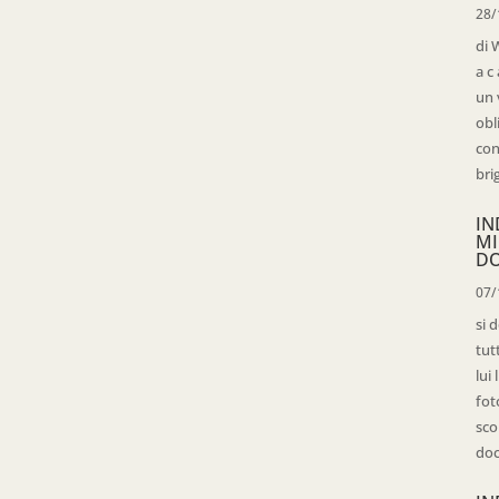
28/
di 
a c
un 
obl
con
bri
IN
MI
D
07/
si 
tut
lui
fot
sco
doc