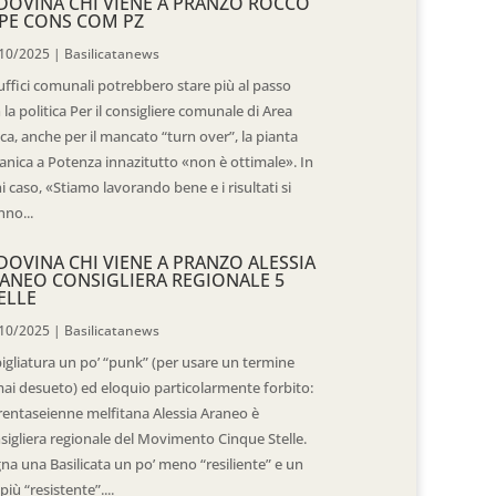
DOVINA CHI VIENE A PRANZO ROCCO
PE CONS COM PZ
10/2025
|
Basilicatanews
 uffici comunali potrebbero stare più al passo
 la politica Per il consigliere comunale di Area
ica, anche per il mancato “turn over”, la pianta
anica a Potenza innazitutto «non è ottimale». In
i caso, «Stiamo lavorando bene e i risultati si
nno...
DOVINA CHI VIENE A PRANZO ALESSIA
ANEO CONSIGLIERA REGIONALE 5
ELLE
10/2025
|
Basilicatanews
igliatura un po’ “punk” (per usare un termine
ai desueto) ed eloquio particolarmente forbito:
trentaseienne melfitana Alessia Araneo è
sigliera regionale del Movimento Cinque Stelle.
na una Basilicata un po’ meno “resiliente” e un
più “resistente”....