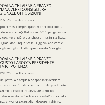
DOVINA CHI VIENE A PRANZO
VIANA VERRI CONSIGLIERA
GIONALE OPPOSIZIONI
01/2026
|
Basilicatanews
 pochi mesi compirà quarant’anni colei che fu
 delle sindache(a Pisticci, nel 2016) più giovaniin
oluto. Per di più, era anchela prima, in Basilicata,
 i gradi da “Cinque Stelle”. Oggi Viviana Verri è
sigliere regionale di opposizione in Consiglio...
DOVINA CHI VIENE A PRANZO
GUSTO LAROCCA PRESIDENTE
IMICI POTENZA
12/2025
|
Basilicatanews
rie, petrolio e acqua (che sparisce): decidere,
 rimandare L’analisi senza sconti del presidente
 Chimici e Fisici di Potenza. Sostenibilità,
ustria e salute: la Basilicata vista dall’occhio della
enza di Walter De Stradis Il dottore in chimica