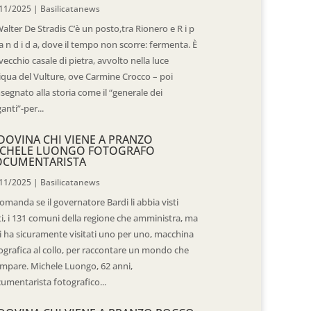
11/2025
|
Basilicatanews
Walter De Stradis C’è un posto,tra Rionero e R i p
 a n d i d a, dove il tempo non scorre: fermenta. È
vecchio casale di pietra, avvolto nella luce
iqua del Vulture, ove Carmine Crocco – poi
segnato alla storia come il “generale dei
ganti”-per...
DOVINA CHI VIENE A PRANZO
CHELE LUONGO FOTOGRAFO
OCUMENTARISTA
11/2025
|
Basilicatanews
domanda se il governatore Bardi li abbia visti
ti, i 131 comuni della regione che amministra, ma
 li ha sicuramente visitati uno per uno, macchina
ografica al collo, per raccontare un mondo che
mpare. Michele Luongo, 62 anni,
umentarista fotografico...