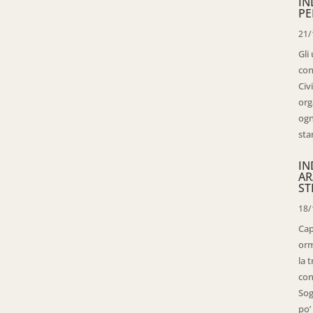
IN
PE
21/
Gli
con
Civ
org
ogn
sta
IN
AR
ST
18/
Cap
orm
la 
con
Sog
po’ 