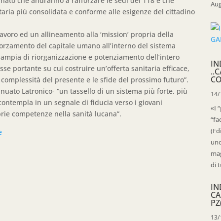
inato che andranno a rafforzare le sedi del 118 e che
Aug
aria più consolidata e conforme alle esigenze del cittadino
avoro ed un allineamento alla ‘mission’ propria della
fforzamento del capitale umano all’interno del sistema
iù ampia di riorganizzazione e potenziamento dell’intero
IN
e portante su cui costruire un’offerta sanitaria efficace,
..
CO
e complessità del presente e le sfide del prossimo futuro”.
uato Latronico- “un tassello di un sistema più forte, più
14/
i contempla in un segnale di fiducia verso i giovani
«I 
oprie competenze nella sanità lucana”.
“fa
(Fd
e
uno
mag
di t
IN
CA
PZ
13/