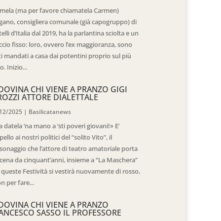
mela (ma per favore chiamatela Carmen)
gano, consigliera comunale (già capogruppo) di
telli d’Italia dal 2019, ha la parlantina sciolta e un
ccio fisso: loro, ovvero l’ex maggioranza, sono
ti mandati a casa dai potentini proprio sul più
o. Inizio...
DOVINA CHI VIENE A PRANZO GIGI
ROZZI ATTORE DIALETTALE
12/2025
|
Basilicatanews
 datela ‘na mano a ‘sti poveri giovani!» E’
pello ai nostri politici del “solito Vito”, il
sonaggio che l’attore di teatro amatoriale porta
scena da cinquant’anni, insieme a “La Maschera”
 queste Festività si vestirà nuovamente di rosso,
n per fare...
DOVINA CHI VIENE A PRANZO
ANCESCO SASSO IL PROFESSORE