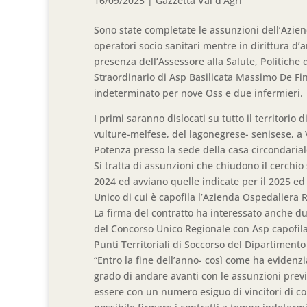
16/09/2025
|
Gazzetta Val d'Agri
Sono state completate le assunzioni dell’Azien
operatori socio sanitari mentre in dirittura d’a
presenza dell’Assessore alla Salute, Politich
Straordinario di Asp Basilicata Massimo De Fino
indeterminato per nove Oss e due infermieri.
I primi saranno dislocati su tutto il territorio
vulture-melfese, del lagonegrese- senisese, a Vi
Potenza presso la sede della casa circondarial
Si tratta di assunzioni che chiudono il cerchio
2024 ed avviano quelle indicate per il 2025 ed 
Unico di cui è capofila l’Azienda Ospedaliera 
La firma del contratto ha interessato anche d
del Concorso Unico Regionale con Asp capofila.
Punti Territoriali di Soccorso del Dipartiment
“Entro la fine dell’anno- così come ha evidenzi
grado di andare avanti con le assunzioni previ
essere con un numero esiguo di vincitori di con