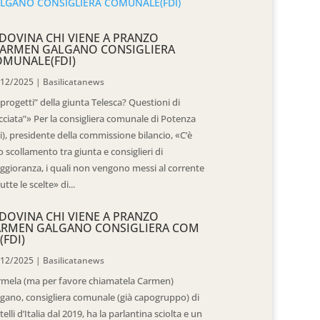
DOVINA CHI VIENE A PRANZO
CARMEN GALGANO CONSIGLIERA
OMUNALE(FDI)
/12/2025
|
Basilicatanews
“progetti” della giunta Telesca? Questioni di
cciata”» Per la consigliera comunale di Potenza
i), presidente della commissione bilancio, «C’è
 scollamento tra giunta e consiglieri di
gioranza, i quali non vengono messi al corrente
tutte le scelte» di...
DOVINA CHI VIENE A PRANZO
ARMEN GALGANO CONSIGLIERA COM
(FDI)
/12/2025
|
Basilicatanews
rmela (ma per favore chiamatela Carmen)
gano, consigliera comunale (già capogruppo) di
telli d’Italia dal 2019, ha la parlantina sciolta e un