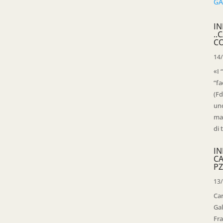
IN
..
C
14
«I 
“fa
(Fd
uno
mag
di 
IN
C
PZ
13
Ca
Gal
Fra