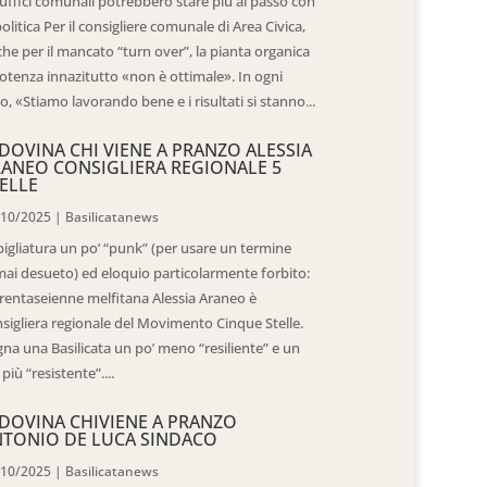
 uffici comunali potrebbero stare più al passo con
politica Per il consigliere comunale di Area Civica,
he per il mancato “turn over”, la pianta organica
otenza innazitutto «non è ottimale». In ogni
o, «Stiamo lavorando bene e i risultati si stanno...
DOVINA CHI VIENE A PRANZO ALESSIA
ANEO CONSIGLIERA REGIONALE 5
ELLE
/10/2025
|
Basilicatanews
igliatura un po’ “punk” (per usare un termine
ai desueto) ed eloquio particolarmente forbito:
trentaseienne melfitana Alessia Araneo è
sigliera regionale del Movimento Cinque Stelle.
na una Basilicata un po’ meno “resiliente” e un
 più “resistente”....
DOVINA CHIVIENE A PRANZO
TONIO DE LUCA SINDACO
/10/2025
|
Basilicatanews