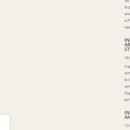
Gli
la 
anc
a P
cas
IN
AR
ST
18
Cap
orm
la 
con
Sog
po’
IN
AN
17