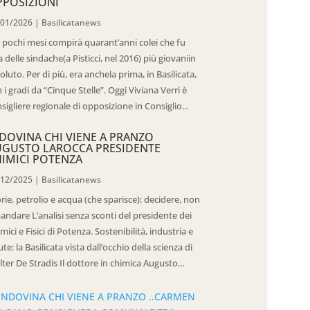
POSIZIONI
/01/2026
|
Basilicatanews
 pochi mesi compirà quarant’anni colei che fu
 delle sindache(a Pisticci, nel 2016) più giovaniin
oluto. Per di più, era anchela prima, in Basilicata,
 i gradi da “Cinque Stelle”. Oggi Viviana Verri è
sigliere regionale di opposizione in Consiglio...
DOVINA CHI VIENE A PRANZO
UGUSTO LAROCCA PRESIDENTE
IMICI POTENZA
/12/2025
|
Basilicatanews
rie, petrolio e acqua (che sparisce): decidere, non
andare L’analisi senza sconti del presidente dei
mici e Fisici di Potenza. Sostenibilità, industria e
ute: la Basilicata vista dall’occhio della scienza di
ter De Stradis Il dottore in chimica Augusto...