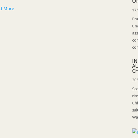
OP
d More
17
Fra
una
ass
con
con
IN
A
CH
20
Sco
rim
Chi
sal
Wal