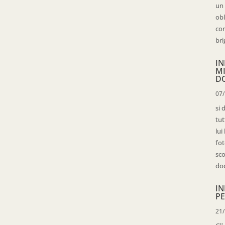
un 
obl
con
bri
IN
M
D
07
si 
tut
lui
fot
sco
doc
IN
PE
21