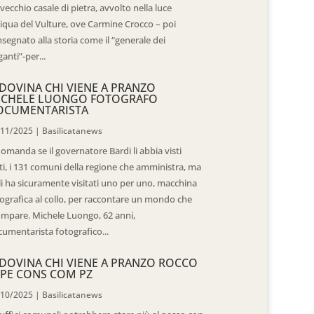
vecchio casale di pietra, avvolto nella luce
iqua del Vulture, ove Carmine Crocco – poi
segnato alla storia come il “generale dei
ganti”-per...
DOVINA CHI VIENE A PRANZO
ICHELE LUONGO FOTOGRAFO
OCUMENTARISTA
/11/2025
|
Basilicatanews
domanda se il governatore Bardi li abbia visti
ti, i 131 comuni della regione che amministra, ma
 li ha sicuramente visitati uno per uno, macchina
ografica al collo, per raccontare un mondo che
mpare. Michele Luongo, 62 anni,
umentarista fotografico...
DOVINA CHI VIENE A PRANZO ROCCO
PE CONS COM PZ
/10/2025
|
Basilicatanews