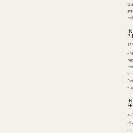
cru
sta
bell
IN
PI
13
«Ma
l’a
per
in 
Per
«no
IN
FR
28
di 
a c