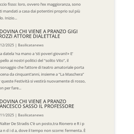
ccio fisso: loro, ovvero l’ex maggioranza, sono
ti mandati a casa dai potentini proprio sul più
o. Inizio...
DOVINA CHI VIENE A PRANZO GIGI
ROZZI ATTORE DIALETTALE
/12/2025
|
Basilicatanews
 datela ‘na mano a ‘sti poveri giovani!» E’
ppello ai nostri politici del “solito Vito”, il
sonaggio che l’attore di teatro amatoriale porta
scena da cinquant’anni, insieme a “La Maschera”
 queste Festività si vestirà nuovamente di rosso,
n per fare...
DOVINA CHI VIENE A PRANZO
ANCESCO SASSO IL PROFESSORE
/11/2025
|
Basilicatanews
Walter De Stradis C’è un posto,tra Rionero e R i p
 a n d i d a, dove il tempo non scorre: fermenta. È