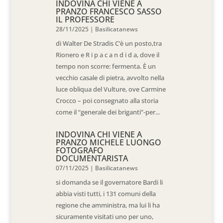
INDOVINA CHI VIENE A
PRANZO FRANCESCO SASSO
IL PROFESSORE
28/11/2025
|
Basilicatanews
di Walter De Stradis C’è un posto,tra
Rionero e R i p a c a n d i d a, dove il
tempo non scorre: fermenta. È un
vecchio casale di pietra, avvolto nella
luce obliqua del Vulture, ove Carmine
Crocco – poi consegnato alla storia
come il “generale dei briganti”-per...
INDOVINA CHI VIENE A
PRANZO MICHELE LUONGO
FOTOGRAFO
DOCUMENTARISTA
07/11/2025
|
Basilicatanews
si domanda se il governatore Bardi li
abbia visti tutti, i 131 comuni della
regione che amministra, ma lui li ha
sicuramente visitati uno per uno,