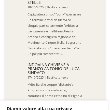
STELLE
18/10/2025
|
Basilicatanews
Capigliatura un po’ “punk” (per usare
un termine ormai desueto) ed
eloquio particolarmente forbito: la
trentaseienne melfitana Alessia
Araneo è consigliera regionale del
Movimento Cinque Stelle. Sogna una
Basilicata un po’ meno “resiliente” e
un po’ più “resistente”....
INDOVINA CHIVIENE A
PRANZO ANTONIO DE LUCA
SINDACO
17/10/2025
|
Basilicatanews
«Vito Bardi è troppo “distante”:
Programmi una visita in ogni
comune» Il primo cittadino di Pignola
«L’ho invitato a vedere la situazione
al Pantano, ma non è venuto. La
Diamo valore alla tua privacy