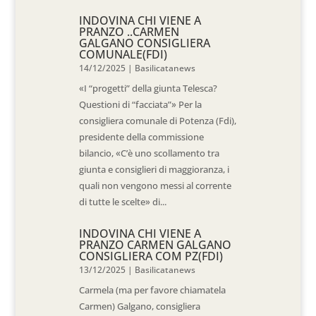
INDOVINA CHI VIENE A
PRANZO ..CARMEN
GALGANO CONSIGLIERA
COMUNALE(FDI)
14/12/2025
|
Basilicatanews
«I “progetti” della giunta Telesca?
Questioni di “facciata”» Per la
consigliera comunale di Potenza (Fdi),
presidente della commissione
bilancio, «C’è uno scollamento tra
giunta e consiglieri di maggioranza, i
quali non vengono messi al corrente
di tutte le scelte» di...
INDOVINA CHI VIENE A
PRANZO CARMEN GALGANO
CONSIGLIERA COM PZ(FDI)
13/12/2025
|
Basilicatanews
Carmela (ma per favore chiamatela
Carmen) Galgano, consigliera