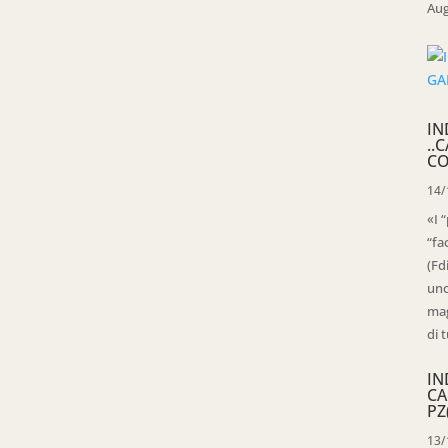
Aug
IN
..
CO
14/
«I 
“fa
(Fd
uno
mag
di t
IN
CA
PZ
13/