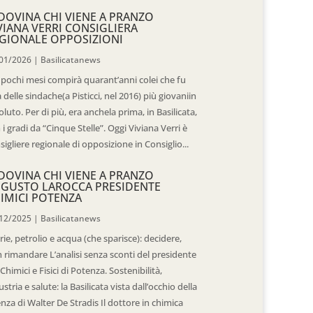
DOVINA CHI VIENE A PRANZO
VIANA VERRI CONSIGLIERA
GIONALE OPPOSIZIONI
01/2026
|
Basilicatanews
 pochi mesi compirà quarant’anni colei che fu
 delle sindache(a Pisticci, nel 2016) più giovaniin
oluto. Per di più, era anchela prima, in Basilicata,
 i gradi da “Cinque Stelle”. Oggi Viviana Verri è
sigliere regionale di opposizione in Consiglio...
DOVINA CHI VIENE A PRANZO
GUSTO LAROCCA PRESIDENTE
IMICI POTENZA
12/2025
|
Basilicatanews
rie, petrolio e acqua (che sparisce): decidere,
 rimandare L’analisi senza sconti del presidente
 Chimici e Fisici di Potenza. Sostenibilità,
ustria e salute: la Basilicata vista dall’occhio della
enza di Walter De Stradis Il dottore in chimica