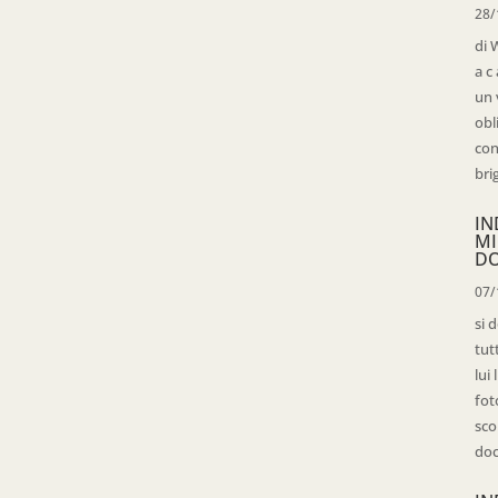
28/
di 
a c
un 
obl
con
bri
IN
MI
D
07/
si 
tut
lui
fot
sco
doc