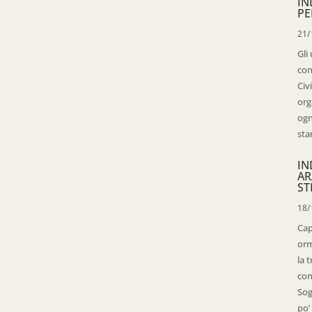
IN
PE
21/
Gli
con
Civ
org
ogn
sta
IN
AR
ST
18/
Cap
orm
la 
con
Sog
po’ 