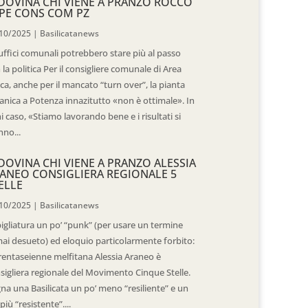
DOVINA CHI VIENE A PRANZO ROCCO
PE CONS COM PZ
10/2025
|
Basilicatanews
 uffici comunali potrebbero stare più al passo
 la politica Per il consigliere comunale di Area
ica, anche per il mancato “turn over”, la pianta
anica a Potenza innazitutto «non è ottimale». In
i caso, «Stiamo lavorando bene e i risultati si
nno...
DOVINA CHI VIENE A PRANZO ALESSIA
ANEO CONSIGLIERA REGIONALE 5
ELLE
10/2025
|
Basilicatanews
igliatura un po’ “punk” (per usare un termine
ai desueto) ed eloquio particolarmente forbito:
trentaseienne melfitana Alessia Araneo è
sigliera regionale del Movimento Cinque Stelle.
na una Basilicata un po’ meno “resiliente” e un
più “resistente”....