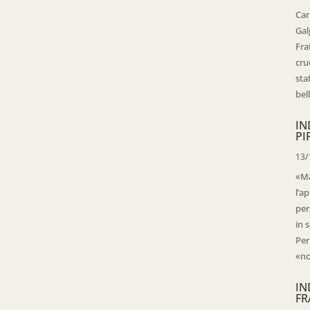
Car
Gal
Fra
cru
sta
bell
IN
PI
13/
«Ma
l’ap
per
in 
Per
«no
IN
FR