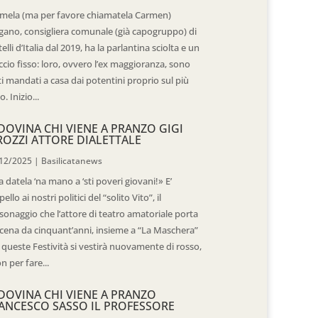
mela (ma per favore chiamatela Carmen)
gano, consigliera comunale (già capogruppo) di
telli d’Italia dal 2019, ha la parlantina sciolta e un
ccio fisso: loro, ovvero l’ex maggioranza, sono
ti mandati a casa dai potentini proprio sul più
o. Inizio...
DOVINA CHI VIENE A PRANZO GIGI
ROZZI ATTORE DIALETTALE
12/2025
|
Basilicatanews
 datela ‘na mano a ‘sti poveri giovani!» E’
pello ai nostri politici del “solito Vito”, il
sonaggio che l’attore di teatro amatoriale porta
scena da cinquant’anni, insieme a “La Maschera”
 queste Festività si vestirà nuovamente di rosso,
n per fare...
DOVINA CHI VIENE A PRANZO
ANCESCO SASSO IL PROFESSORE