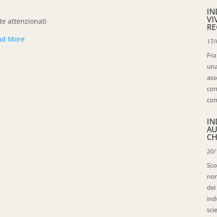
IN
VI
te attenzionati
RE
ad More
17/
Fra
una
ass
con
con
IN
AU
CH
20/
Sco
non
dei
ind
sci