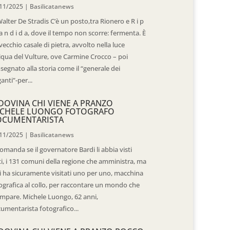
11/2025
|
Basilicatanews
Walter De Stradis C’è un posto,tra Rionero e R i p
 a n d i d a, dove il tempo non scorre: fermenta. È
vecchio casale di pietra, avvolto nella luce
iqua del Vulture, ove Carmine Crocco – poi
segnato alla storia come il “generale dei
ganti”-per...
DOVINA CHI VIENE A PRANZO
CHELE LUONGO FOTOGRAFO
OCUMENTARISTA
11/2025
|
Basilicatanews
domanda se il governatore Bardi li abbia visti
ti, i 131 comuni della regione che amministra, ma
 li ha sicuramente visitati uno per uno, macchina
ografica al collo, per raccontare un mondo che
mpare. Michele Luongo, 62 anni,
umentarista fotografico...