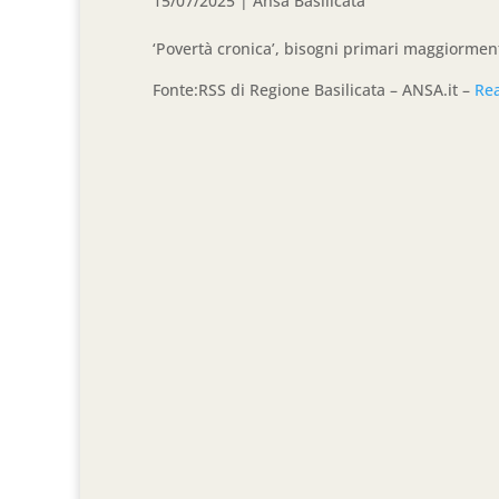
15/07/2025
|
Ansa Basilicata
‘Povertà cronica’, bisogni primari maggiormen
Fonte:RSS di Regione Basilicata – ANSA.it –
Re