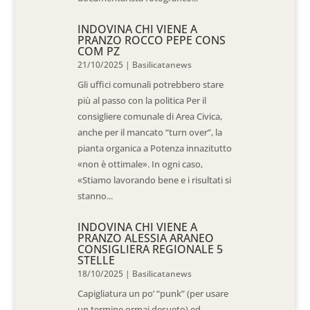
INDOVINA CHI VIENE A
PRANZO ROCCO PEPE CONS
COM PZ
21/10/2025
|
Basilicatanews
Gli uffici comunali potrebbero stare
più al passo con la politica Per il
consigliere comunale di Area Civica,
anche per il mancato “turn over”, la
pianta organica a Potenza innazitutto
«non è ottimale». In ogni caso,
«Stiamo lavorando bene e i risultati si
stanno...
INDOVINA CHI VIENE A
PRANZO ALESSIA ARANEO
CONSIGLIERA REGIONALE 5
STELLE
18/10/2025
|
Basilicatanews
Capigliatura un po’ “punk” (per usare
un termine ormai desueto) ed