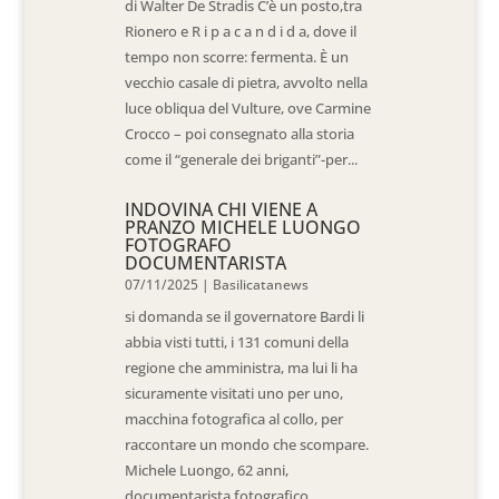
di Walter De Stradis C’è un posto,tra
Rionero e R i p a c a n d i d a, dove il
tempo non scorre: fermenta. È un
vecchio casale di pietra, avvolto nella
luce obliqua del Vulture, ove Carmine
Crocco – poi consegnato alla storia
come il “generale dei briganti”-per...
INDOVINA CHI VIENE A
PRANZO MICHELE LUONGO
FOTOGRAFO
DOCUMENTARISTA
07/11/2025
|
Basilicatanews
si domanda se il governatore Bardi li
abbia visti tutti, i 131 comuni della
regione che amministra, ma lui li ha
sicuramente visitati uno per uno,
macchina fotografica al collo, per
raccontare un mondo che scompare.
Michele Luongo, 62 anni,
documentarista fotografico...