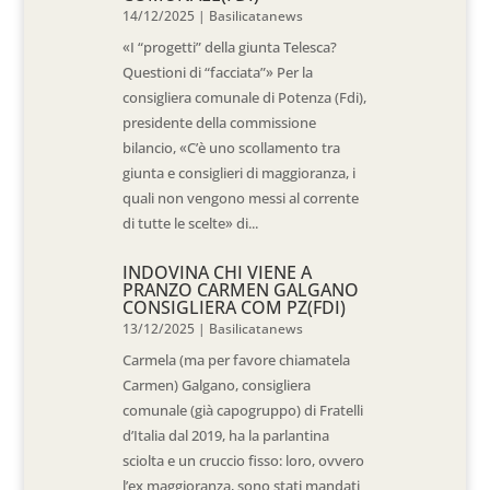
14/12/2025
|
Basilicatanews
«I “progetti” della giunta Telesca?
Questioni di “facciata”» Per la
consigliera comunale di Potenza (Fdi),
presidente della commissione
bilancio, «C’è uno scollamento tra
giunta e consiglieri di maggioranza, i
quali non vengono messi al corrente
di tutte le scelte» di...
INDOVINA CHI VIENE A
PRANZO CARMEN GALGANO
CONSIGLIERA COM PZ(FDI)
13/12/2025
|
Basilicatanews
Carmela (ma per favore chiamatela
Carmen) Galgano, consigliera
comunale (già capogruppo) di Fratelli
d’Italia dal 2019, ha la parlantina
sciolta e un cruccio fisso: loro, ovvero
l’ex maggioranza, sono stati mandati