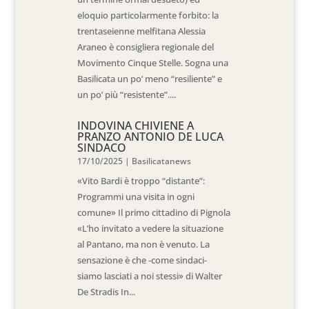
eloquio particolarmente forbito: la
trentaseienne melfitana Alessia
Araneo è consigliera regionale del
Movimento Cinque Stelle. Sogna una
Basilicata un po’ meno “resiliente” e
un po’ più “resistente”....
INDOVINA CHIVIENE A
PRANZO ANTONIO DE LUCA
SINDACO
17/10/2025
|
Basilicatanews
«Vito Bardi è troppo “distante”:
Programmi una visita in ogni
comune» Il primo cittadino di Pignola
«L’ho invitato a vedere la situazione
al Pantano, ma non è venuto. La
sensazione è che -come sindaci-
siamo lasciati a noi stessi» di Walter
De Stradis In...