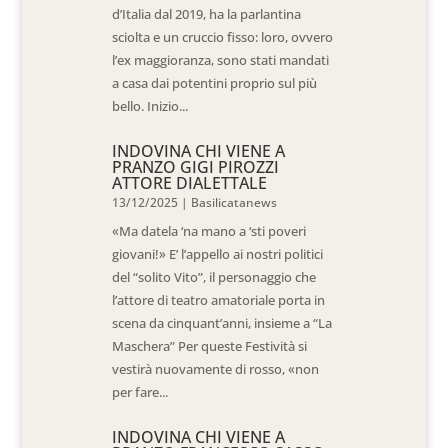
d’Italia dal 2019, ha la parlantina
sciolta e un cruccio fisso: loro, ovvero
l’ex maggioranza, sono stati mandati
a casa dai potentini proprio sul più
bello. Inizio...
INDOVINA CHI VIENE A
PRANZO GIGI PIROZZI
ATTORE DIALETTALE
13/12/2025
|
Basilicatanews
«Ma datela ‘na mano a ‘sti poveri
giovani!» E’ l’appello ai nostri politici
del “solito Vito”, il personaggio che
l’attore di teatro amatoriale porta in
scena da cinquant’anni, insieme a “La
Maschera” Per queste Festività si
vestirà nuovamente di rosso, «non
per fare...
INDOVINA CHI VIENE A