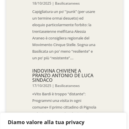
18/10/2025
|
Basilicatanews
Capigliatura un po’ “punk” (per usare
un termine ormai desueto) ed
eloquio particolarmente forbito: la
trentaseienne melfitana Alessia
Araneo è consigliera regionale del
Movimento Cinque Stelle. Sogna una
Basilicata un po’ meno “resiliente” e
un po’ più “resistente”....
INDOVINA CHIVIENE A
PRANZO ANTONIO DE LUCA
SINDACO
17/10/2025
|
Basilicatanews
«Vito Bardi è troppo “distante”:
Programmi una visita in ogni
comune» Il primo cittadino di Pignola
«L’ho invitato a vedere la situazione
al Pantano, ma non è venuto. La
Diamo valore alla tua privacy
sensazione è che -come sindaci-