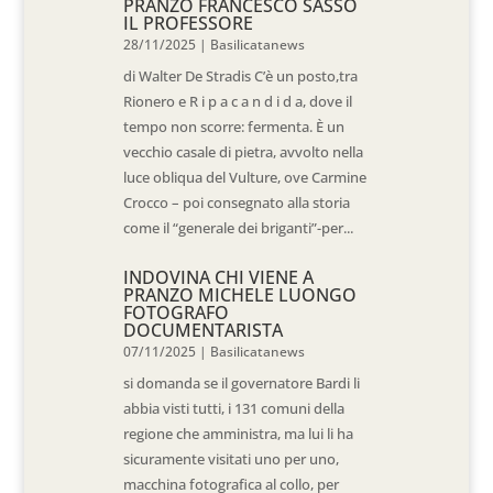
PRANZO FRANCESCO SASSO
IL PROFESSORE
28/11/2025
|
Basilicatanews
di Walter De Stradis C’è un posto,tra
Rionero e R i p a c a n d i d a, dove il
tempo non scorre: fermenta. È un
vecchio casale di pietra, avvolto nella
luce obliqua del Vulture, ove Carmine
Crocco – poi consegnato alla storia
come il “generale dei briganti”-per...
INDOVINA CHI VIENE A
PRANZO MICHELE LUONGO
FOTOGRAFO
DOCUMENTARISTA
07/11/2025
|
Basilicatanews
si domanda se il governatore Bardi li
abbia visti tutti, i 131 comuni della
regione che amministra, ma lui li ha
sicuramente visitati uno per uno,
macchina fotografica al collo, per