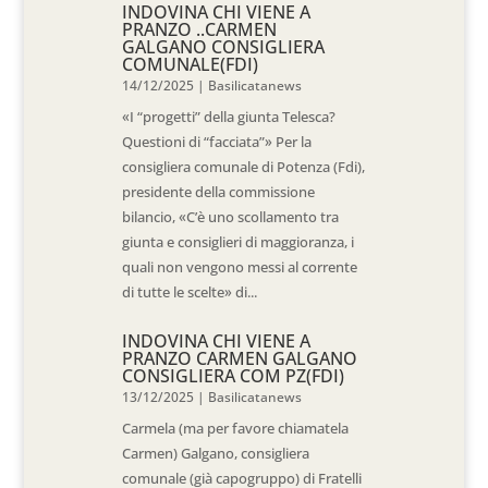
INDOVINA CHI VIENE A
PRANZO ..CARMEN
GALGANO CONSIGLIERA
COMUNALE(FDI)
14/12/2025
|
Basilicatanews
«I “progetti” della giunta Telesca?
Questioni di “facciata”» Per la
consigliera comunale di Potenza (Fdi),
presidente della commissione
bilancio, «C’è uno scollamento tra
giunta e consiglieri di maggioranza, i
quali non vengono messi al corrente
di tutte le scelte» di...
INDOVINA CHI VIENE A
PRANZO CARMEN GALGANO
CONSIGLIERA COM PZ(FDI)
13/12/2025
|
Basilicatanews
Carmela (ma per favore chiamatela
Carmen) Galgano, consigliera
comunale (già capogruppo) di Fratelli