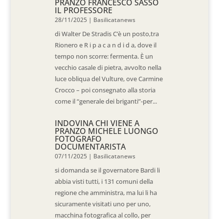
PRANZO FRANCESCO SASSO
IL PROFESSORE
28/11/2025
|
Basilicatanews
di Walter De Stradis C’è un posto,tra
Rionero e R i p a c a n d i d a, dove il
tempo non scorre: fermenta. È un
vecchio casale di pietra, avvolto nella
luce obliqua del Vulture, ove Carmine
Crocco – poi consegnato alla storia
come il “generale dei briganti”-per...
INDOVINA CHI VIENE A
PRANZO MICHELE LUONGO
FOTOGRAFO
DOCUMENTARISTA
07/11/2025
|
Basilicatanews
si domanda se il governatore Bardi li
abbia visti tutti, i 131 comuni della
regione che amministra, ma lui li ha
sicuramente visitati uno per uno,
macchina fotografica al collo, per