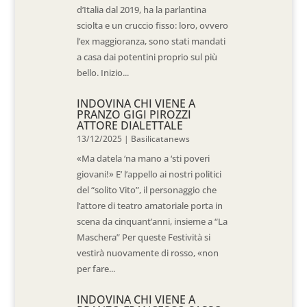
d’Italia dal 2019, ha la parlantina
sciolta e un cruccio fisso: loro, ovvero
l’ex maggioranza, sono stati mandati
a casa dai potentini proprio sul più
bello. Inizio...
INDOVINA CHI VIENE A
PRANZO GIGI PIROZZI
ATTORE DIALETTALE
13/12/2025
|
Basilicatanews
«Ma datela ‘na mano a ‘sti poveri
giovani!» E’ l’appello ai nostri politici
del “solito Vito”, il personaggio che
l’attore di teatro amatoriale porta in
scena da cinquant’anni, insieme a “La
Maschera” Per queste Festività si
vestirà nuovamente di rosso, «non
per fare...
INDOVINA CHI VIENE A