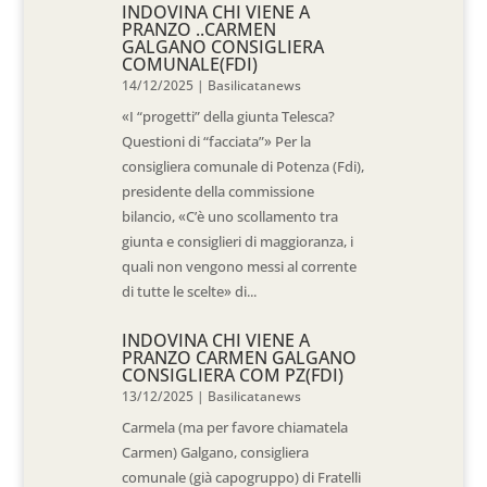
INDOVINA CHI VIENE A
PRANZO ..CARMEN
GALGANO CONSIGLIERA
COMUNALE(FDI)
14/12/2025
|
Basilicatanews
«I “progetti” della giunta Telesca?
Questioni di “facciata”» Per la
consigliera comunale di Potenza (Fdi),
presidente della commissione
bilancio, «C’è uno scollamento tra
giunta e consiglieri di maggioranza, i
quali non vengono messi al corrente
di tutte le scelte» di...
INDOVINA CHI VIENE A
PRANZO CARMEN GALGANO
CONSIGLIERA COM PZ(FDI)
13/12/2025
|
Basilicatanews
Carmela (ma per favore chiamatela
Carmen) Galgano, consigliera
comunale (già capogruppo) di Fratelli