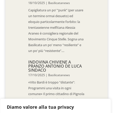
18/10/2025
|
Basilicatanews
Capigliatura un po’ “punk” (per usare
un termine ormai desueto) ed
eloquio particolarmente forbito: la
trentaseienne melfitana Alessia
Araneo è consigliera regionale del
Movimento Cinque Stelle. Sogna una
Basilicata un po’ meno “resiliente” e
un po’ più “resistente”....
INDOVINA CHIVIENE A
PRANZO ANTONIO DE LUCA
SINDACO
17/10/2025
|
Basilicatanews
«Vito Bardi è troppo “distante”:
Programmi una visita in ogni
comune» Il primo cittadino di Pignola
«L’ho invitato a vedere la situazione
al Pantano, ma non è venuto. La
Diamo valore alla tua privacy
sensazione è che -come sindaci-