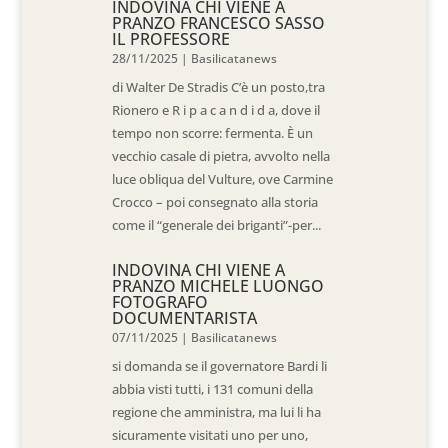
INDOVINA CHI VIENE A
PRANZO FRANCESCO SASSO
IL PROFESSORE
28/11/2025
|
Basilicatanews
di Walter De Stradis C’è un posto,tra
Rionero e R i p a c a n d i d a, dove il
tempo non scorre: fermenta. È un
vecchio casale di pietra, avvolto nella
luce obliqua del Vulture, ove Carmine
Crocco – poi consegnato alla storia
come il “generale dei briganti”-per...
INDOVINA CHI VIENE A
PRANZO MICHELE LUONGO
FOTOGRAFO
DOCUMENTARISTA
07/11/2025
|
Basilicatanews
si domanda se il governatore Bardi li
abbia visti tutti, i 131 comuni della
regione che amministra, ma lui li ha
sicuramente visitati uno per uno,