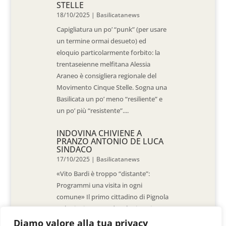
STELLE
18/10/2025
|
Basilicatanews
Capigliatura un po’ “punk” (per usare
un termine ormai desueto) ed
eloquio particolarmente forbito: la
trentaseienne melfitana Alessia
Araneo è consigliera regionale del
Movimento Cinque Stelle. Sogna una
Basilicata un po’ meno “resiliente” e
un po’ più “resistente”....
INDOVINA CHIVIENE A
PRANZO ANTONIO DE LUCA
SINDACO
17/10/2025
|
Basilicatanews
«Vito Bardi è troppo “distante”:
Programmi una visita in ogni
comune» Il primo cittadino di Pignola
«L’ho invitato a vedere la situazione
al Pantano, ma non è venuto. La
Diamo valore alla tua privacy