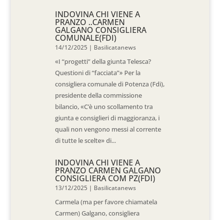
INDOVINA CHI VIENE A
PRANZO ..CARMEN
GALGANO CONSIGLIERA
COMUNALE(FDI)
14/12/2025
|
Basilicatanews
«I “progetti” della giunta Telesca?
Questioni di “facciata”» Per la
consigliera comunale di Potenza (Fdi),
presidente della commissione
bilancio, «C’è uno scollamento tra
giunta e consiglieri di maggioranza, i
quali non vengono messi al corrente
di tutte le scelte» di...
INDOVINA CHI VIENE A
PRANZO CARMEN GALGANO
CONSIGLIERA COM PZ(FDI)
13/12/2025
|
Basilicatanews
Carmela (ma per favore chiamatela
Carmen) Galgano, consigliera