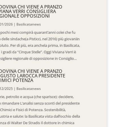
DOVINA CHI VIENE A PRANZO
VIANA VERRI CONSIGLIERA
GIONALE OPPOSIZIONI
01/2026
|
Basilicatanews
 pochi mesi compirà quarant’anni colei che fu
 delle sindache(a Pisticci, nel 2016) più giovaniin
oluto. Per di più, era anchela prima, in Basilicata,
 i gradi da “Cinque Stelle”. Oggi Viviana Verri è
sigliere regionale di opposizione in Consiglio...
DOVINA CHI VIENE A PRANZO
GUSTO LAROCCA PRESIDENTE
IMICI POTENZA
12/2025
|
Basilicatanews
rie, petrolio e acqua (che sparisce): decidere,
 rimandare L’analisi senza sconti del presidente
 Chimici e Fisici di Potenza. Sostenibilità,
ustria e salute: la Basilicata vista dall’occhio della
enza di Walter De Stradis Il dottore in chimica