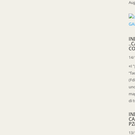
Aug
IN
..
CO
14/
«I 
“fa
(Fd
uno
mag
di t
IN
CA
PZ
13/