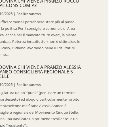
DOVINA CHI VIENE A PRANZO ROCCO
PE CONS COM PZ
10/2025
|
Basilicatanews
 uffici comunali potrebbero stare più al passo
 la politica Per il consigliere comunale di Area
ica, anche per il mancato “turn over”, la pianta
anica a Potenza innazitutto «non è ottimale». In
i caso, «Stiamo lavorando bene e i risultati si
nno...
DOVINA CHI VIENE A PRANZO ALESSIA
ANEO CONSIGLIERA REGIONALE 5
ELLE
10/2025
|
Basilicatanews
igliatura un po’ “punk” (per usare un termine
ai desueto) ed eloquio particolarmente forbito:
trentaseienne melfitana Alessia Araneo è
sigliera regionale del Movimento Cinque Stelle.
na una Basilicata un po’ meno “resiliente” e un
più “resistente”....