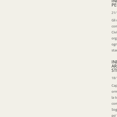
IN
PE
21/
Gli
con
Civ
org
ogn
sta
IN
AR
ST
18/
Cap
orm
la 
con
Sog
po’ 