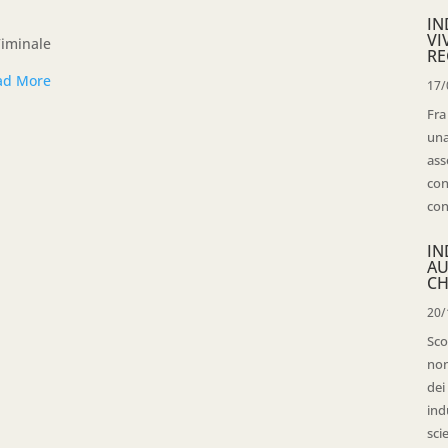
IN
VI
Viminale
RE
ad More
17/
Fra
una
ass
con
con
IN
AU
CH
20/
Sco
non
dei
ind
sci