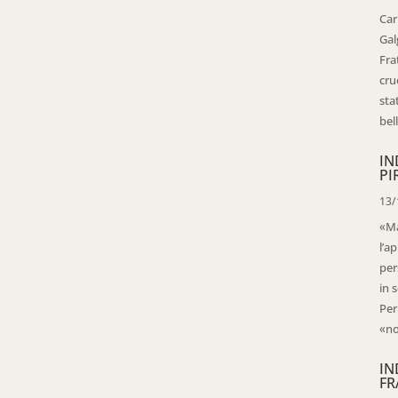
Car
Gal
Fra
cru
sta
bell
IN
PI
13/
«Ma
l’ap
per
in 
Per
«no
IN
FR