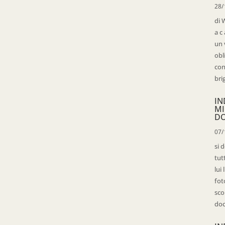
28/
di 
a c
un 
obl
con
bri
IN
MI
D
07/
si 
tut
lui
fot
sco
doc