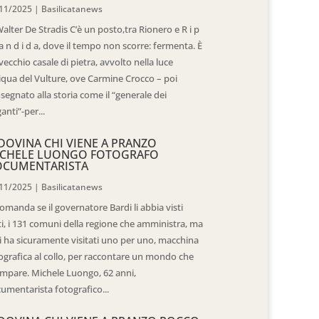
11/2025
|
Basilicatanews
Walter De Stradis C’è un posto,tra Rionero e R i p
 a n d i d a, dove il tempo non scorre: fermenta. È
vecchio casale di pietra, avvolto nella luce
iqua del Vulture, ove Carmine Crocco – poi
segnato alla storia come il “generale dei
ganti”-per...
DOVINA CHI VIENE A PRANZO
CHELE LUONGO FOTOGRAFO
OCUMENTARISTA
11/2025
|
Basilicatanews
domanda se il governatore Bardi li abbia visti
ti, i 131 comuni della regione che amministra, ma
 li ha sicuramente visitati uno per uno, macchina
ografica al collo, per raccontare un mondo che
mpare. Michele Luongo, 62 anni,
umentarista fotografico...