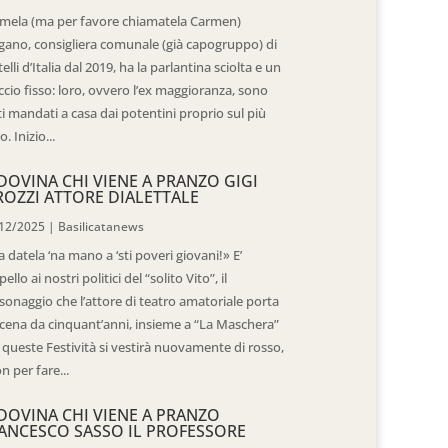
mela (ma per favore chiamatela Carmen)
gano, consigliera comunale (già capogruppo) di
telli d’Italia dal 2019, ha la parlantina sciolta e un
ccio fisso: loro, ovvero l’ex maggioranza, sono
ti mandati a casa dai potentini proprio sul più
o. Inizio...
DOVINA CHI VIENE A PRANZO GIGI
ROZZI ATTORE DIALETTALE
12/2025
|
Basilicatanews
 datela ‘na mano a ‘sti poveri giovani!» E’
pello ai nostri politici del “solito Vito”, il
sonaggio che l’attore di teatro amatoriale porta
scena da cinquant’anni, insieme a “La Maschera”
 queste Festività si vestirà nuovamente di rosso,
n per fare...
DOVINA CHI VIENE A PRANZO
ANCESCO SASSO IL PROFESSORE