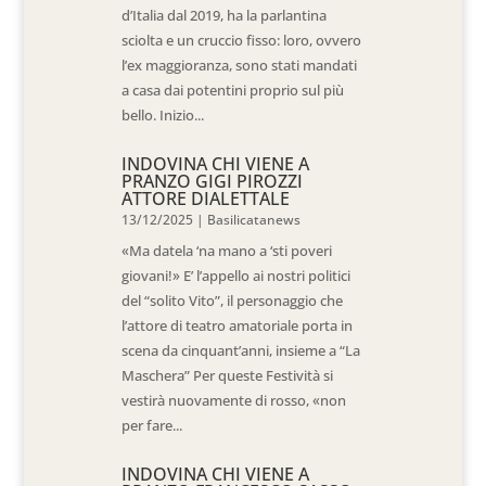
d’Italia dal 2019, ha la parlantina
sciolta e un cruccio fisso: loro, ovvero
l’ex maggioranza, sono stati mandati
a casa dai potentini proprio sul più
bello. Inizio...
INDOVINA CHI VIENE A
PRANZO GIGI PIROZZI
ATTORE DIALETTALE
13/12/2025
|
Basilicatanews
«Ma datela ‘na mano a ‘sti poveri
giovani!» E’ l’appello ai nostri politici
del “solito Vito”, il personaggio che
l’attore di teatro amatoriale porta in
scena da cinquant’anni, insieme a “La
Maschera” Per queste Festività si
vestirà nuovamente di rosso, «non
per fare...
INDOVINA CHI VIENE A