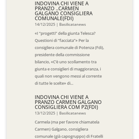
INDOVINA CHI VIENE A
PRANZO ..CARMEN
GALGANO CONSIGLIERA
COMUNALE(FDI)
14/12/2025
|
Basilicatanews
«I “progetti” della giunta Telesca?
Questioni di “facciata”» Per la
consigliera comunale di Potenza (Fdi),
presidente della commissione
bilancio, «C’è uno scollamento tra
giunta e consiglieri di maggioranza, i
quali non vengono messi al corrente
di tutte le scelte» di...
INDOVINA CHI VIENE A
PRANZO CARMEN GALGANO
CONSIGLIERA COM PZ(FDI)
13/12/2025
|
Basilicatanews
Carmela (ma per favore chiamatela
Carmen) Galgano, consigliera
comunale (già capogruppo) di Fratelli