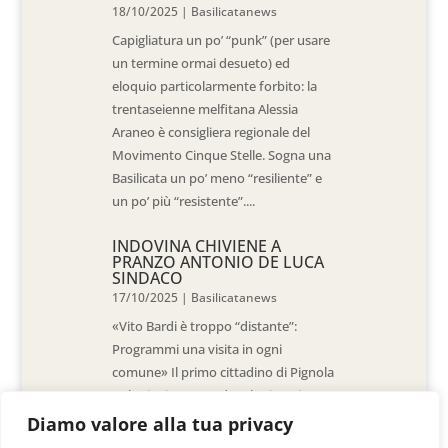
18/10/2025
|
Basilicatanews
Capigliatura un po’ “punk” (per usare
un termine ormai desueto) ed
eloquio particolarmente forbito: la
trentaseienne melfitana Alessia
Araneo è consigliera regionale del
Movimento Cinque Stelle. Sogna una
Basilicata un po’ meno “resiliente” e
un po’ più “resistente”....
INDOVINA CHIVIENE A
PRANZO ANTONIO DE LUCA
SINDACO
17/10/2025
|
Basilicatanews
«Vito Bardi è troppo “distante”:
Programmi una visita in ogni
comune» Il primo cittadino di Pignola
«L’ho invitato a vedere la situazione
al Pantano, ma non è venuto. La
Diamo valore alla tua privacy
sensazione è che -come sindaci-