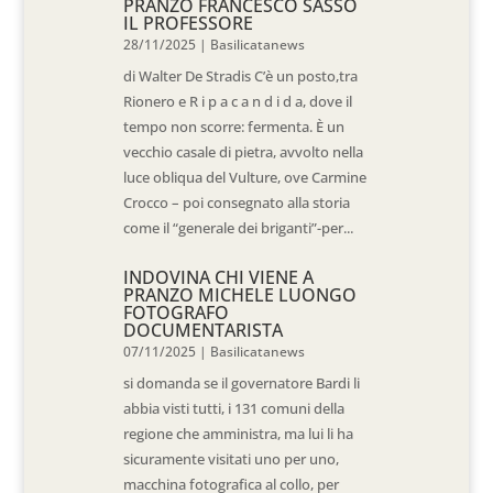
PRANZO FRANCESCO SASSO
IL PROFESSORE
28/11/2025
|
Basilicatanews
di Walter De Stradis C’è un posto,tra
Rionero e R i p a c a n d i d a, dove il
tempo non scorre: fermenta. È un
vecchio casale di pietra, avvolto nella
luce obliqua del Vulture, ove Carmine
Crocco – poi consegnato alla storia
come il “generale dei briganti”-per...
INDOVINA CHI VIENE A
PRANZO MICHELE LUONGO
FOTOGRAFO
DOCUMENTARISTA
07/11/2025
|
Basilicatanews
si domanda se il governatore Bardi li
abbia visti tutti, i 131 comuni della
regione che amministra, ma lui li ha
sicuramente visitati uno per uno,
macchina fotografica al collo, per