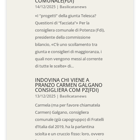
COMUNALE(FDI)
14/12/2025
|
Basilicatanews
«I “progetti” della giunta Telesca?
Questioni di “facciata”» Per la
consigliera comunale di Potenza (Fdi),
presidente della commissione
bilancio, «C’è uno scollamento tra
giunta e consiglieri di maggioranza, i
quali non vengono messi al corrente
di tutte le scelte» di...
INDOVINA CHI VIENE A
PRANZO CARMEN GALGANO
CONSIGLIERA COM PZ(FDI)
13/12/2025
|
Basilicatanews
Carmela (ma per favore chiamatela
Carmen) Galgano, consigliera
comunale (già capogruppo) di Fratelli
d’Italia dal 2019, ha la parlantina
sciolta e un cruccio fisso: loro, ovvero