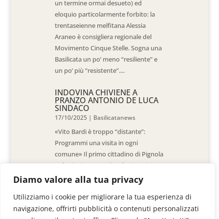
un termine ormai desueto) ed
eloquio particolarmente forbito: la
trentaseienne melfitana Alessia
Araneo è consigliera regionale del
Movimento Cinque Stelle. Sogna una
Basilicata un po’ meno “resiliente” e
un po’ più “resistente”....
INDOVINA CHIVIENE A
PRANZO ANTONIO DE LUCA
SINDACO
17/10/2025
|
Basilicatanews
«Vito Bardi è troppo “distante”:
Programmi una visita in ogni
comune» Il primo cittadino di Pignola
«L’ho invitato a vedere la situazione
al Pantano, ma non è venuto. La
Diamo valore alla tua privacy
sensazione è che -come sindaci-
Utilizziamo i cookie per migliorare la tua esperienza di
siamo lasciati a noi stessi» di Walter
navigazione, offrirti pubblicità o contenuti personalizzati
De Stradis In...