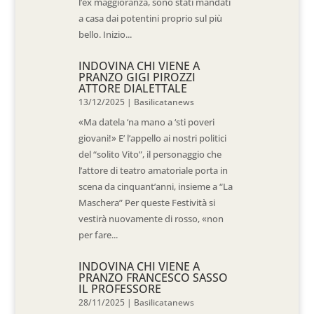
l’ex maggioranza, sono stati mandati
a casa dai potentini proprio sul più
bello. Inizio...
INDOVINA CHI VIENE A
PRANZO GIGI PIROZZI
ATTORE DIALETTALE
13/12/2025
|
Basilicatanews
«Ma datela ‘na mano a ‘sti poveri
giovani!» E’ l’appello ai nostri politici
del “solito Vito”, il personaggio che
l’attore di teatro amatoriale porta in
scena da cinquant’anni, insieme a “La
Maschera” Per queste Festività si
vestirà nuovamente di rosso, «non
per fare...
INDOVINA CHI VIENE A
PRANZO FRANCESCO SASSO
IL PROFESSORE
28/11/2025
|
Basilicatanews