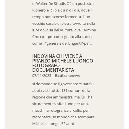
di Walter De Stradis C’è un posto,tra
Rionero e R i p a c a n d i d a, dove il
tempo non scorre: fermenta. È un
vecchio casale di pietra, avvolto nella
luce obliqua del Vulture, ove Carmine
Crocco – poi consegnato alla storia
come il “generale dei briganti”-per...
INDOVINA CHI VIENE A
PRANZO MICHELE LUONGO
FOTOGRAFO
DOCUMENTARISTA
07/11/2025
|
Basilicatanews
si domanda se il governatore Bardi li
abbia visti tutti, i 131 comuni della
regione che amministra, ma lui li ha
sicuramente visitati uno per uno,
macchina fotografica al collo, per
raccontare un mondo che scompare.
Michele Luongo, 62 anni,