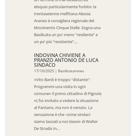
eloquio particolarmente forbito: la
trentaseienne melfitana Alessia
Araneo è consigliera regionale del
Movimento Cinque Stelle. Sogna una
Basilicata un po’ meno “resiliente” e
un po’ più “resistente”....
INDOVINA CHIVIENE A
PRANZO ANTONIO DE LUCA
SINDACO
17/10/2025
|
Basilicatanews
«Vito Bardi è troppo “distante”:
Programmi una visita in ogni
comune» Il primo cittadino di Pignola
«L’ho invitato a vedere la situazione
al Pantano, ma non è venuto. La
sensazione è che -come sindaci-
siamo lasciati a noi stessi» di Walter
De Stradis In...