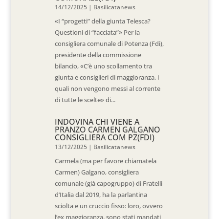
14/12/2025
|
Basilicatanews
«I “progetti” della giunta Telesca?
Questioni di “facciata”» Per la
consigliera comunale di Potenza (Fdi),
presidente della commissione
bilancio, «C’è uno scollamento tra
giunta e consiglieri di maggioranza, i
quali non vengono messi al corrente
di tutte le scelte» di...
INDOVINA CHI VIENE A
PRANZO CARMEN GALGANO
CONSIGLIERA COM PZ(FDI)
13/12/2025
|
Basilicatanews
Carmela (ma per favore chiamatela
Carmen) Galgano, consigliera
comunale (già capogruppo) di Fratelli
d’Italia dal 2019, ha la parlantina
sciolta e un cruccio fisso: loro, ovvero
l’ex maggioranza, sono stati mandati