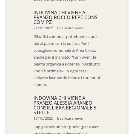
INDOVINA CHI VIENE A
PRANZO ROCCO PEPE CONS
COM PZ
21/10/2025
|
Basilicatanews
Gli uffici comunali potrebbero stare
più al passo con la politica Per il
consigliere comunale di Area Civica,
anche per il mancato “turn over”, la
pianta organica a Potenza innazitutto
«non è ottimale». In ogni caso,
«Stiamo lavorando bene e i risultati si
stanno...
INDOVINA CHI VIENE A
PRANZO ALESSIA ARANEO
CONSIGLIERA REGIONALE 5
STELLE
18/10/2025
|
Basilicatanews
Capigliatura un po’ “punk” (per usare
un termine ormai desueto) ed