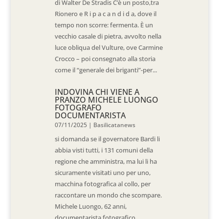
di Walter De Stradis C’è un posto,tra
Rionero e R i p a c a n d i d a, dove il
tempo non scorre: fermenta. È un
vecchio casale di pietra, avvolto nella
luce obliqua del Vulture, ove Carmine
Crocco – poi consegnato alla storia
come il “generale dei briganti”-per...
INDOVINA CHI VIENE A
PRANZO MICHELE LUONGO
FOTOGRAFO
DOCUMENTARISTA
07/11/2025
|
Basilicatanews
si domanda se il governatore Bardi li
abbia visti tutti, i 131 comuni della
regione che amministra, ma lui li ha
sicuramente visitati uno per uno,
macchina fotografica al collo, per
raccontare un mondo che scompare.
Michele Luongo, 62 anni,
documentarista fotografico...