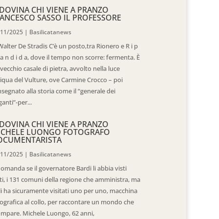
DOVINA CHI VIENE A PRANZO
ANCESCO SASSO IL PROFESSORE
/11/2025
|
Basilicatanews
Walter De Stradis C’è un posto,tra Rionero e R i p
 a n d i d a, dove il tempo non scorre: fermenta. È
vecchio casale di pietra, avvolto nella luce
iqua del Vulture, ove Carmine Crocco – poi
segnato alla storia come il “generale dei
ganti”-per...
DOVINA CHI VIENE A PRANZO
ICHELE LUONGO FOTOGRAFO
OCUMENTARISTA
/11/2025
|
Basilicatanews
domanda se il governatore Bardi li abbia visti
ti, i 131 comuni della regione che amministra, ma
 li ha sicuramente visitati uno per uno, macchina
ografica al collo, per raccontare un mondo che
mpare. Michele Luongo, 62 anni,