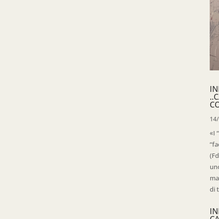
IN
..
C
14
«I 
“fa
(Fd
uno
mag
di 
IN
C