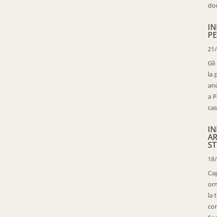
doc
IN
PE
21
Gli
la 
anc
a P
cas
IN
AR
ST
18
Cap
orm
la 
con