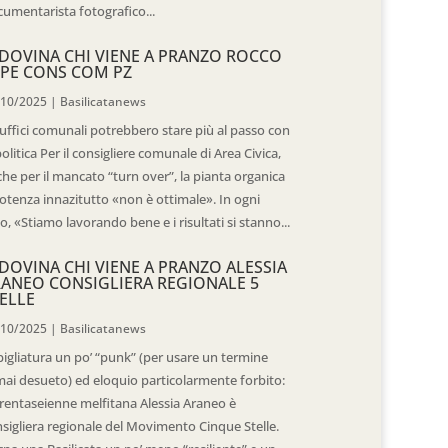
umentarista fotografico...
DOVINA CHI VIENE A PRANZO ROCCO
PE CONS COM PZ
/10/2025
|
Basilicatanews
 uffici comunali potrebbero stare più al passo con
politica Per il consigliere comunale di Area Civica,
he per il mancato “turn over”, la pianta organica
otenza innazitutto «non è ottimale». In ogni
o, «Stiamo lavorando bene e i risultati si stanno...
DOVINA CHI VIENE A PRANZO ALESSIA
ANEO CONSIGLIERA REGIONALE 5
ELLE
/10/2025
|
Basilicatanews
igliatura un po’ “punk” (per usare un termine
ai desueto) ed eloquio particolarmente forbito:
trentaseienne melfitana Alessia Araneo è
sigliera regionale del Movimento Cinque Stelle.