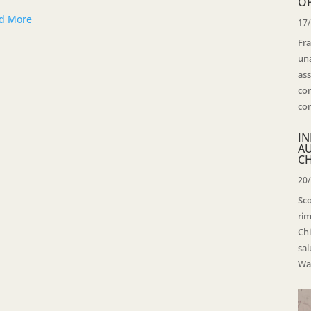
OP
d More
17
Fra
una
ass
con
con
IN
A
CH
20
Sco
rim
Chi
sal
Wal