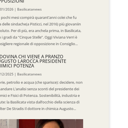
POSIZIONI
/01/2026
|
Basilicatanews
 pochi mesi compirà quarant’anni colei che fu
 delle sindache(a Pisticci, nel 2016) più giovaniin
oluto. Per di più, era anchela prima, in Basilicata,
 i gradi da “Cinque Stelle”. Oggi Viviana Verri è
sigliere regionale di opposizione in Consiglio...
DOVINA CHI VIENE A PRANZO
UGUSTO LAROCCA PRESIDENTE
IMICI POTENZA
/12/2025
|
Basilicatanews
rie, petrolio e acqua (che sparisce): decidere, non
andare L’analisi senza sconti del presidente dei
mici e Fisici di Potenza. Sostenibilità, industria e
ute: la Basilicata vista dall’occhio della scienza di
ter De Stradis Il dottore in chimica Augusto...