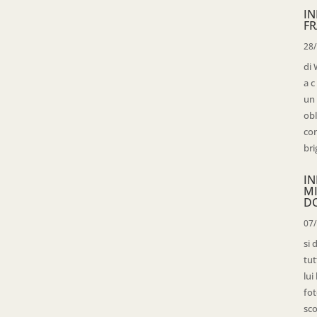
IN
FR
28
di 
a c
un 
obl
con
bri
IN
M
D
07
si 
tut
lui
fot
sco