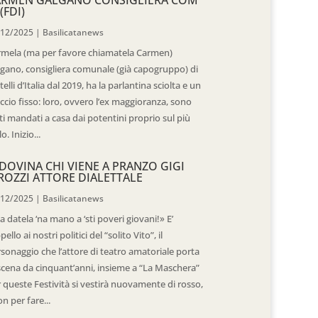
(FDI)
/12/2025
|
Basilicatanews
rmela (ma per favore chiamatela Carmen)
gano, consigliera comunale (già capogruppo) di
telli d’Italia dal 2019, ha la parlantina sciolta e un
ccio fisso: loro, ovvero l’ex maggioranza, sono
ti mandati a casa dai potentini proprio sul più
o. Inizio...
DOVINA CHI VIENE A PRANZO GIGI
ROZZI ATTORE DIALETTALE
/12/2025
|
Basilicatanews
 datela ‘na mano a ‘sti poveri giovani!» E’
ppello ai nostri politici del “solito Vito”, il
sonaggio che l’attore di teatro amatoriale porta
scena da cinquant’anni, insieme a “La Maschera”
 queste Festività si vestirà nuovamente di rosso,
n per fare...