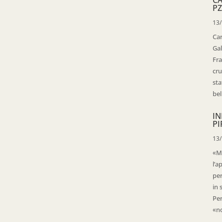
PZ
13
Ca
Gal
Fra
cru
sta
bell
IN
PI
13
«Ma
l’a
per
in 
Per
«no