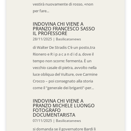
vestirà nuovamente di rosso, «non
per fare...
INDOVINA CHI VIENE A
PRANZO FRANCESCO SASSO
IL PROFESSORE
28/11/2025
|
Basilicatanews
di Walter De Stradis C’è un posto,tra
Rionero e R i p a c a n d i d a, dove il
tempo non scorre: fermenta. È un
vecchio casale di pietra, avvolto nella
luce obliqua del Vulture, ove Carmine
Crocco – poi consegnato alla storia
come il “generale dei briganti”-per...
INDOVINA CHI VIENE A
PRANZO MICHELE LUONGO
FOTOGRAFO
DOCUMENTARISTA
07/11/2025
|
Basilicatanews
si domanda se il governatore Bardi li