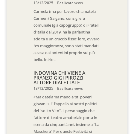
13/12/2025
|
Basilicatanews
Carmela (ma per favore chiamatela
Carmen) Galgano, consigliera
comunale (già capogruppo) di Fratelli
d’Italia dal 2019, ha la parlantina
sciolta e un cruccio fisso: loro, ovvero
l’ex maggioranza, sono stati mandati
a casa dai potentini proprio sul più
bello. Inizio...
INDOVINA CHI VIENE A
PRANZO GIGI PIROZZI
ATTORE DIALETTALE
13/12/2025
|
Basilicatanews
«Ma datela ‘na mano a ‘sti poveri
giovani!» E’ l’appello ai nostri politici
del “solito Vito”, il personaggio che
l’attore di teatro amatoriale porta in
scena da cinquant’anni, insieme a “La
Maschera” Per queste Festività si