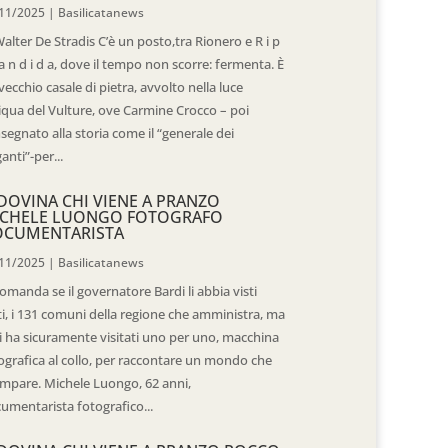
11/2025
|
Basilicatanews
Walter De Stradis C’è un posto,tra Rionero e R i p
 a n d i d a, dove il tempo non scorre: fermenta. È
vecchio casale di pietra, avvolto nella luce
iqua del Vulture, ove Carmine Crocco – poi
segnato alla storia come il “generale dei
ganti”-per...
DOVINA CHI VIENE A PRANZO
CHELE LUONGO FOTOGRAFO
OCUMENTARISTA
11/2025
|
Basilicatanews
domanda se il governatore Bardi li abbia visti
ti, i 131 comuni della regione che amministra, ma
 li ha sicuramente visitati uno per uno, macchina
ografica al collo, per raccontare un mondo che
mpare. Michele Luongo, 62 anni,
umentarista fotografico...