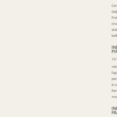
Car
Gal
Fra
cru
sta
bell
IN
PI
13/
«Ma
l’ap
per
in 
Per
«no
IN
FR