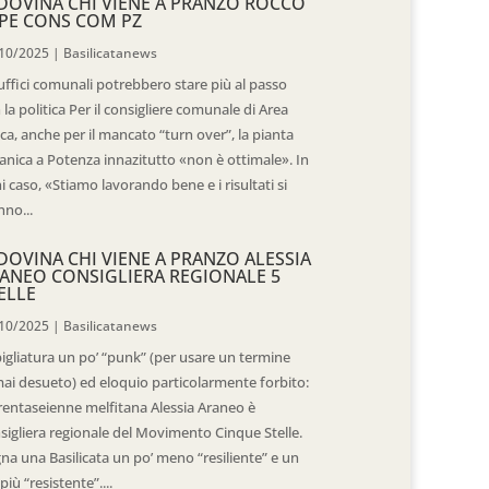
DOVINA CHI VIENE A PRANZO ROCCO
PE CONS COM PZ
10/2025
|
Basilicatanews
 uffici comunali potrebbero stare più al passo
 la politica Per il consigliere comunale di Area
ica, anche per il mancato “turn over”, la pianta
anica a Potenza innazitutto «non è ottimale». In
i caso, «Stiamo lavorando bene e i risultati si
nno...
DOVINA CHI VIENE A PRANZO ALESSIA
ANEO CONSIGLIERA REGIONALE 5
ELLE
10/2025
|
Basilicatanews
igliatura un po’ “punk” (per usare un termine
ai desueto) ed eloquio particolarmente forbito:
trentaseienne melfitana Alessia Araneo è
sigliera regionale del Movimento Cinque Stelle.
na una Basilicata un po’ meno “resiliente” e un
più “resistente”....