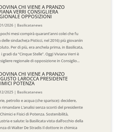
DOVINA CHI VIENE A PRANZO
VIANA VERRI CONSIGLIERA
GIONALE OPPOSIZIONI
01/2026
|
Basilicatanews
 pochi mesi compirà quarant’anni colei che fu
 delle sindache(a Pisticci, nel 2016) più giovaniin
oluto. Per di più, era anchela prima, in Basilicata,
 i gradi da “Cinque Stelle”. Oggi Viviana Verri è
sigliere regionale di opposizione in Consiglio...
DOVINA CHI VIENE A PRANZO
GUSTO LAROCCA PRESIDENTE
IMICI POTENZA
12/2025
|
Basilicatanews
rie, petrolio e acqua (che sparisce): decidere,
 rimandare L’analisi senza sconti del presidente
 Chimici e Fisici di Potenza. Sostenibilità,
ustria e salute: la Basilicata vista dall’occhio della
enza di Walter De Stradis Il dottore in chimica