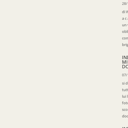
28/
di 
a c
un 
obl
con
bri
IN
MI
D
07/
si 
tut
lui
fot
sco
doc