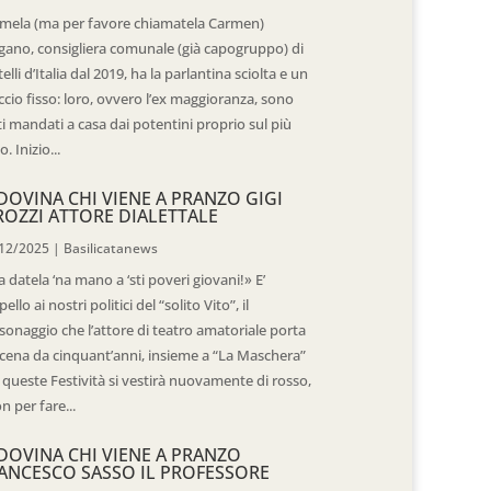
mela (ma per favore chiamatela Carmen)
gano, consigliera comunale (già capogruppo) di
telli d’Italia dal 2019, ha la parlantina sciolta e un
ccio fisso: loro, ovvero l’ex maggioranza, sono
ti mandati a casa dai potentini proprio sul più
o. Inizio...
DOVINA CHI VIENE A PRANZO GIGI
ROZZI ATTORE DIALETTALE
12/2025
|
Basilicatanews
 datela ‘na mano a ‘sti poveri giovani!» E’
pello ai nostri politici del “solito Vito”, il
sonaggio che l’attore di teatro amatoriale porta
scena da cinquant’anni, insieme a “La Maschera”
 queste Festività si vestirà nuovamente di rosso,
n per fare...
DOVINA CHI VIENE A PRANZO
ANCESCO SASSO IL PROFESSORE