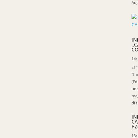
Aug
IN
..
CO
14/
«I 
“fa
(Fd
uno
mag
di t
IN
CA
PZ
13/