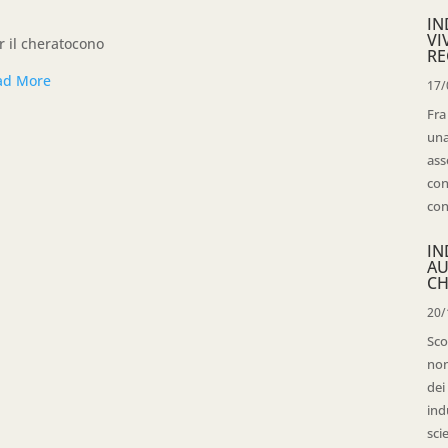
IN
VI
r il cheratocono
RE
ad More
17/
Fra
una
ass
con
con
IN
AU
CH
20/
Sco
non
dei
ind
sci