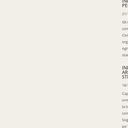
IN
PE
21/
Gli
con
Civ
org
ogn
sta
IN
AR
ST
18/
Cap
orm
la 
con
Sog
po’ 