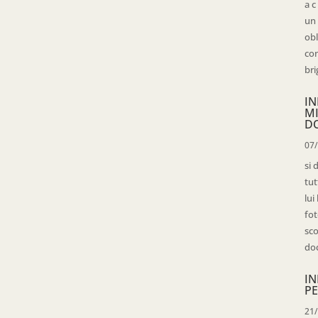
a c
un 
obl
con
bri
IN
M
D
07
si 
tut
lui
fot
sco
doc
IN
PE
21