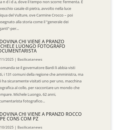
 a n d i d a, dove il tempo non scorre: fermenta. È
vecchio casale di pietra, avvolto nella luce
iqua del Vulture, ove Carmine Crocco – poi
segnato alla storia come il “generale dei
ganti”-per...
DOVINA CHI VIENE A PRANZO
ICHELE LUONGO FOTOGRAFO
OCUMENTARISTA
/11/2025
|
Basilicatanews
domanda se il governatore Bardi li abbia visti
ti, i 131 comuni della regione che amministra, ma
 li ha sicuramente visitati uno per uno, macchina
ografica al collo, per raccontare un mondo che
mpare. Michele Luongo, 62 anni,
umentarista fotografico...
DOVINA CHI VIENE A PRANZO ROCCO
PE CONS COM PZ
/10/2025
|
Basilicatanews