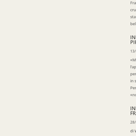
Fra
cru
sta
bell
IN
PI
13
«Ma
l’a
per
in 
Per
«no
IN
FR
28
di 