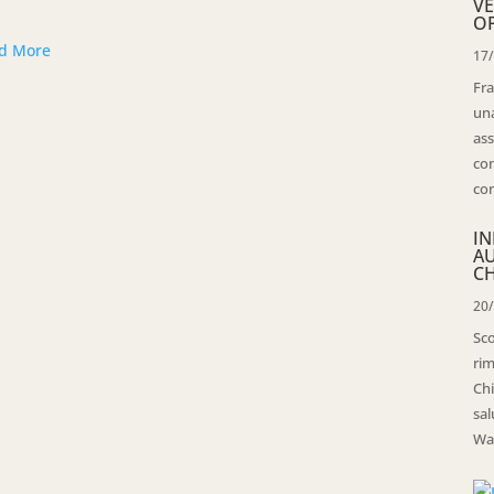
VE
OP
d More
17
Fra
una
ass
con
con
IN
A
CH
20
Sco
rim
Chi
sal
Wal