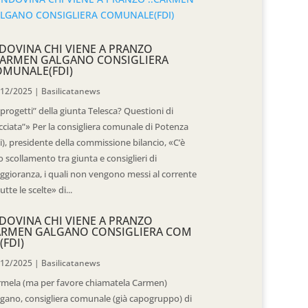
DOVINA CHI VIENE A PRANZO
CARMEN GALGANO CONSIGLIERA
OMUNALE(FDI)
/12/2025
|
Basilicatanews
“progetti” della giunta Telesca? Questioni di
cciata”» Per la consigliera comunale di Potenza
i), presidente della commissione bilancio, «C’è
 scollamento tra giunta e consiglieri di
gioranza, i quali non vengono messi al corrente
tutte le scelte» di...
DOVINA CHI VIENE A PRANZO
ARMEN GALGANO CONSIGLIERA COM
(FDI)
/12/2025
|
Basilicatanews
rmela (ma per favore chiamatela Carmen)
gano, consigliera comunale (già capogruppo) di