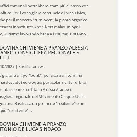
 uffici comunali potrebbero stare più al passo con
politica Per il consigliere comunale di Area Civica,
he per il mancato “turn over”, la pianta organica
otenza innazitutto «non è ottimale». In ogni
o, «Stiamo lavorando bene e i risultati si stanno...
DOVINA CHI VIENE A PRANZO ALESSIA
ANEO CONSIGLIERA REGIONALE 5
ELLE
/10/2025
|
Basilicatanews
igliatura un po’ “punk” (per usare un termine
ai desueto) ed eloquio particolarmente forbito:
trentaseienne melfitana Alessia Araneo è
sigliera regionale del Movimento Cinque Stelle.
na una Basilicata un po’ meno “resiliente” e un
 più “resistente”....
DOVINA CHIVIENE A PRANZO
TONIO DE LUCA SINDACO