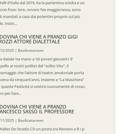
telli d’Italia dal 2019, ha la parlantina sciolta e un
ccio fisso: loro, ovvero l’ex maggioranza, sono
ti mandati a casa dai potentini proprio sul più
o. Inizio...
DOVINA CHI VIENE A PRANZO GIGI
ROZZI ATTORE DIALETTALE
/12/2025
|
Basilicatanews
 datela ‘na mano a ‘sti poveri giovani!» E’
ppello ai nostri politici del “solito Vito”, il
sonaggio che l’attore di teatro amatoriale porta
scena da cinquant’anni, insieme a “La Maschera”
 queste Festività si vestirà nuovamente di rosso,
n per fare...
DOVINA CHI VIENE A PRANZO
ANCESCO SASSO IL PROFESSORE
/11/2025
|
Basilicatanews
Walter De Stradis C’è un posto,tra Rionero e R i p