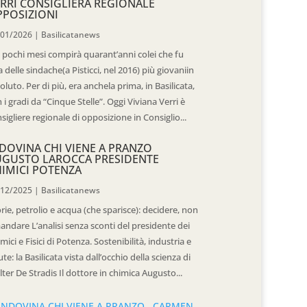
RRI CONSIGLIERA REGIONALE
POSIZIONI
/01/2026
|
Basilicatanews
 pochi mesi compirà quarant’anni colei che fu
 delle sindache(a Pisticci, nel 2016) più giovaniin
oluto. Per di più, era anchela prima, in Basilicata,
 i gradi da “Cinque Stelle”. Oggi Viviana Verri è
sigliere regionale di opposizione in Consiglio...
DOVINA CHI VIENE A PRANZO
UGUSTO LAROCCA PRESIDENTE
IMICI POTENZA
/12/2025
|
Basilicatanews
rie, petrolio e acqua (che sparisce): decidere, non
andare L’analisi senza sconti del presidente dei
mici e Fisici di Potenza. Sostenibilità, industria e
ute: la Basilicata vista dall’occhio della scienza di
ter De Stradis Il dottore in chimica Augusto...