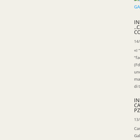
IN
..
C
14
«I 
“fa
(Fd
uno
mag
di 
IN
C
PZ
13
Ca
Gal