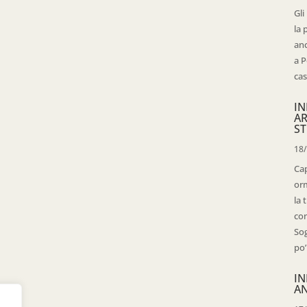
Gli
la 
anc
a P
cas
IN
AR
ST
18
Cap
orm
la 
con
Sog
po’
IN
AN