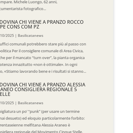
mpare. Michele Luongo, 62 anni,
umentarista fotografico...
DOVINA CHI VIENE A PRANZO ROCCO
PE CONS COM PZ
/10/2025
|
Basilicatanews
 uffici comunali potrebbero stare più al passo con
politica Per il consigliere comunale di Area Civica,
he per il mancato “turn over”, la pianta organica
otenza innazitutto «non è ottimale». In ogni
o, «Stiamo lavorando bene e i risultati si stanno...
DOVINA CHI VIENE A PRANZO ALESSIA
ANEO CONSIGLIERA REGIONALE 5
ELLE
/10/2025
|
Basilicatanews
igliatura un po’ “punk” (per usare un termine
ai desueto) ed eloquio particolarmente forbito:
trentaseienne melfitana Alessia Araneo è
sigliera regionale del Movimento Cinque Stelle.