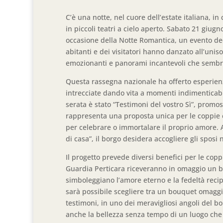
C’è una notte, nel cuore dell’estate italiana, in
in piccoli teatri a cielo aperto. Sabato 21 giugn
occasione della Notte Romantica, un evento dedi
abitanti e dei visitatori hanno danzato all’uni
emozionanti e panorami incantevoli che sembrav
Questa rassegna nazionale ha offerto esperien
intrecciate dando vita a momenti indimenticabili
serata è stato “Testimoni del vostro Sì”, prom
rappresenta una proposta unica per le coppie c
per celebrare o immortalare il proprio amore. A
di casa”, il borgo desidera accogliere gli sposi
Il progetto prevede diversi benefici per le cop
Guardia Perticara riceveranno in omaggio un bu
simboleggiano l’amore eterno e la fedeltà recipr
sarà possibile scegliere tra un bouquet omaggio
testimoni, in uno dei meravigliosi angoli del b
anche la bellezza senza tempo di un luogo che 