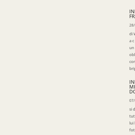
IN
FR
28
di 
a c
un 
obl
con
bri
IN
M
D
07
si 
tut
lui
fot