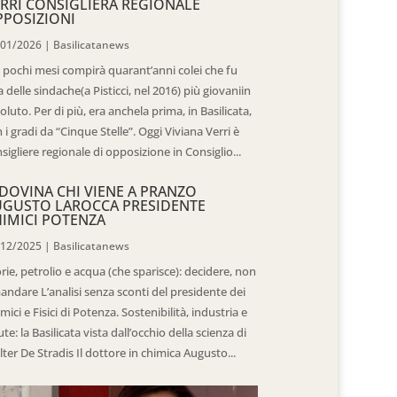
RRI CONSIGLIERA REGIONALE
POSIZIONI
/01/2026
|
Basilicatanews
 pochi mesi compirà quarant’anni colei che fu
 delle sindache(a Pisticci, nel 2016) più giovaniin
oluto. Per di più, era anchela prima, in Basilicata,
 i gradi da “Cinque Stelle”. Oggi Viviana Verri è
sigliere regionale di opposizione in Consiglio...
DOVINA CHI VIENE A PRANZO
UGUSTO LAROCCA PRESIDENTE
IMICI POTENZA
/12/2025
|
Basilicatanews
rie, petrolio e acqua (che sparisce): decidere, non
andare L’analisi senza sconti del presidente dei
mici e Fisici di Potenza. Sostenibilità, industria e
ute: la Basilicata vista dall’occhio della scienza di
ter De Stradis Il dottore in chimica Augusto...