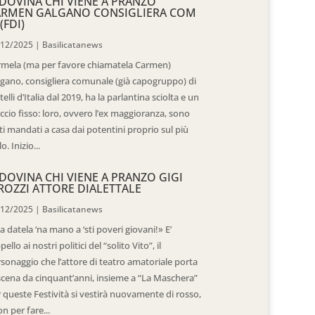
DOVINA CHI VIENE A PRANZO
ARMEN GALGANO CONSIGLIERA COM
(FDI)
/12/2025
|
Basilicatanews
rmela (ma per favore chiamatela Carmen)
gano, consigliera comunale (già capogruppo) di
telli d’Italia dal 2019, ha la parlantina sciolta e un
ccio fisso: loro, ovvero l’ex maggioranza, sono
ti mandati a casa dai potentini proprio sul più
o. Inizio...
DOVINA CHI VIENE A PRANZO GIGI
ROZZI ATTORE DIALETTALE
/12/2025
|
Basilicatanews
 datela ‘na mano a ‘sti poveri giovani!» E’
ppello ai nostri politici del “solito Vito”, il
sonaggio che l’attore di teatro amatoriale porta
scena da cinquant’anni, insieme a “La Maschera”
 queste Festività si vestirà nuovamente di rosso,
n per fare...