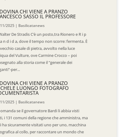
DOVINA CHI VIENE A PRANZO
ANCESCO SASSO IL PROFESSORE
/11/2025
|
Basilicatanews
Walter De Stradis C’è un posto,tra Rionero e R i p
 a n d i d a, dove il tempo non scorre: fermenta. È
vecchio casale di pietra, avvolto nella luce
iqua del Vulture, ove Carmine Crocco – poi
segnato alla storia come il “generale dei
ganti”-per...
DOVINA CHI VIENE A PRANZO
ICHELE LUONGO FOTOGRAFO
OCUMENTARISTA
/11/2025
|
Basilicatanews
domanda se il governatore Bardi li abbia visti
ti, i 131 comuni della regione che amministra, ma
 li ha sicuramente visitati uno per uno, macchina
ografica al collo, per raccontare un mondo che