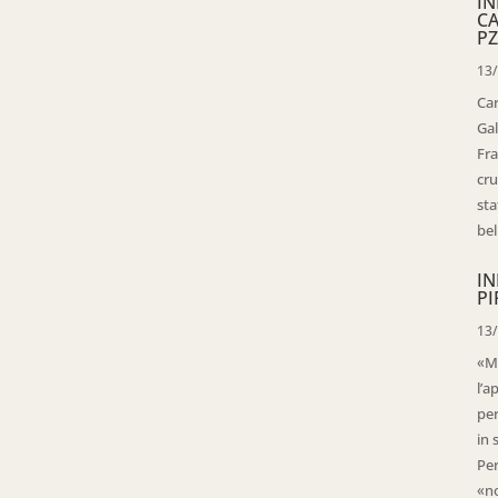
IN
C
PZ
13
Ca
Gal
Fra
cru
sta
bell
IN
PI
13
«Ma
l’a
per
in 
Per
«no