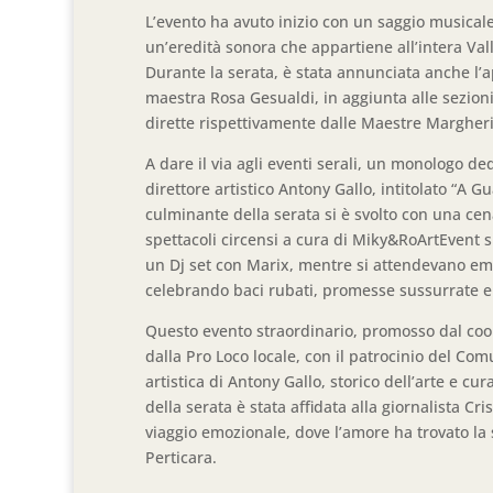
L’evento ha avuto inizio con un saggio musicale 
un’eredità sonora che appartiene all’intera Val
Durante la serata, è stata annunciata anche l’a
maestra Rosa Gesualdi, in aggiunta alle sezioni 
dirette rispettivamente dalle Maestre Margheri
A dare il via agli eventi serali, un monologo ded
direttore artistico Antony Gallo, intitolato “A
culminante della serata si è svolto con una ce
spettacoli circensi a cura di Miky&RoArtEvent su
un Dj set con Marix, mentre si attendevano emo
celebrando baci rubati, promesse sussurrate e
Questo evento straordinario, promosso dal coor
dalla Pro Loco locale, con il patrocinio del Co
artistica di Antony Gallo, storico dell’arte e cu
della serata è stata affidata alla giornalista C
viaggio emozionale, dove l’amore ha trovato la
Perticara.