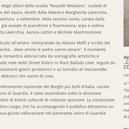
degli allievi della scuola “Rossetti Montano”, custodi di
le del Sauro, diretti dalla Maestra Margherita Lavecchia.
pertura, a settembre, della sezione canto, curata dalla
già avviate di pianoforte e fisarmonica, arpa e violino
ta Lavecchia, Aurora Lettini e Michele Mastrosimone.
icato all’amore, interpretato da Alessia Melfi e scritto dal
 Guardia… dove anche le pietre sanno amare”. Il momento
na romantica abbracciata da scenografie artistiche e
IN
..
lle note delle Street Riders in Rock Ballads Love, seguiti da
C
zionanti giochi pirotecnici e un brindisi di mezzanotte,
14
 abbracci che sanno di casa.
«I 
dinamento nazionale dei Borghi più belli d’Italia, curato
“fa
mune di Guardia, è stato assemblato sotto la direzione
(Fd
ratore di eventi culturali di notevole spessore. La conduzione
uno
ristina Longo, che ha accompagnato il pubblico attraverso un
mag
 sua giusta collocazione nel panorama unico di Guardia
di 