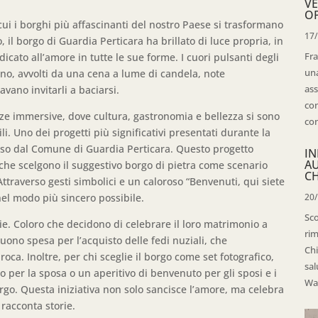
VE
OP
 cui i borghi più affascinanti del nostro Paese si trasformano
17
o, il borgo di Guardia Perticara ha brillato di luce propria, in
Fra
cato all’amore in tutte le sue forme. I cuori pulsanti degli
una
sono, avvolti da una cena a lume di candela, note
ass
ano invitarli a baciarsi.
con
ze immersive, dove cultura, gastronomia e bellezza si sono
con
. Uno dei progetti più significativi presentati durante la
osso dal Comune di Guardia Perticara. Questo progetto
IN
A
he scelgono il suggestivo borgo di pietra come scenario
CH
ttraverso gesti simbolici e un caloroso “Benvenuti, qui siete
 nel modo più sincero possibile.
20
Sco
pie. Coloro che decidono di celebrare il loro matrimonio a
rim
ono spesa per l’acquisto delle fedi nuziali, che
Chi
oca. Inoltre, per chi sceglie il borgo come set fotografico,
sal
 per la sposa o un aperitivo di benvenuto per gli sposi e i
Wal
orgo. Questa iniziativa non solo sancisce l’amore, ma celebra
racconta storie.