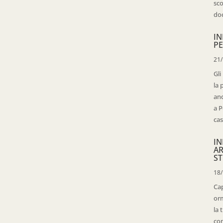
sco
doc
IN
PE
21
Gli
la 
anc
a P
cas
IN
AR
ST
18
Cap
orm
la 
con