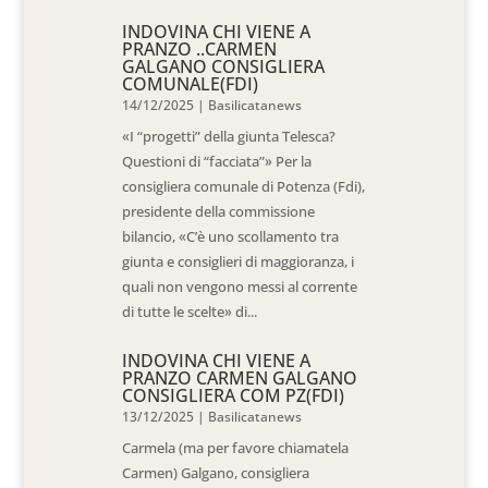
INDOVINA CHI VIENE A
PRANZO ..CARMEN
GALGANO CONSIGLIERA
COMUNALE(FDI)
14/12/2025
|
Basilicatanews
«I “progetti” della giunta Telesca?
Questioni di “facciata”» Per la
consigliera comunale di Potenza (Fdi),
presidente della commissione
bilancio, «C’è uno scollamento tra
giunta e consiglieri di maggioranza, i
quali non vengono messi al corrente
di tutte le scelte» di...
INDOVINA CHI VIENE A
PRANZO CARMEN GALGANO
CONSIGLIERA COM PZ(FDI)
13/12/2025
|
Basilicatanews
Carmela (ma per favore chiamatela
Carmen) Galgano, consigliera