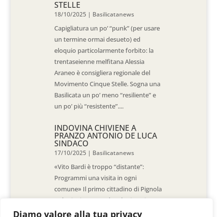
STELLE
18/10/2025
|
Basilicatanews
Capigliatura un po’ “punk” (per usare
un termine ormai desueto) ed
eloquio particolarmente forbito: la
trentaseienne melfitana Alessia
Araneo è consigliera regionale del
Movimento Cinque Stelle. Sogna una
Basilicata un po’ meno “resiliente” e
un po’ più “resistente”....
INDOVINA CHIVIENE A
PRANZO ANTONIO DE LUCA
SINDACO
17/10/2025
|
Basilicatanews
«Vito Bardi è troppo “distante”:
Programmi una visita in ogni
comune» Il primo cittadino di Pignola
«L’ho invitato a vedere la situazione
al Pantano, ma non è venuto. La
Diamo valore alla tua privacy