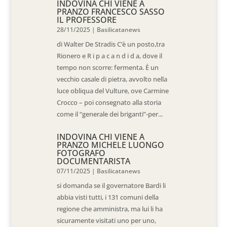
INDOVINA CHI VIENE A
PRANZO FRANCESCO SASSO
IL PROFESSORE
28/11/2025
|
Basilicatanews
di Walter De Stradis C’è un posto,tra
Rionero e R i p a c a n d i d a, dove il
tempo non scorre: fermenta. È un
vecchio casale di pietra, avvolto nella
luce obliqua del Vulture, ove Carmine
Crocco – poi consegnato alla storia
come il “generale dei briganti”-per...
INDOVINA CHI VIENE A
PRANZO MICHELE LUONGO
FOTOGRAFO
DOCUMENTARISTA
07/11/2025
|
Basilicatanews
si domanda se il governatore Bardi li
abbia visti tutti, i 131 comuni della
regione che amministra, ma lui li ha
sicuramente visitati uno per uno,