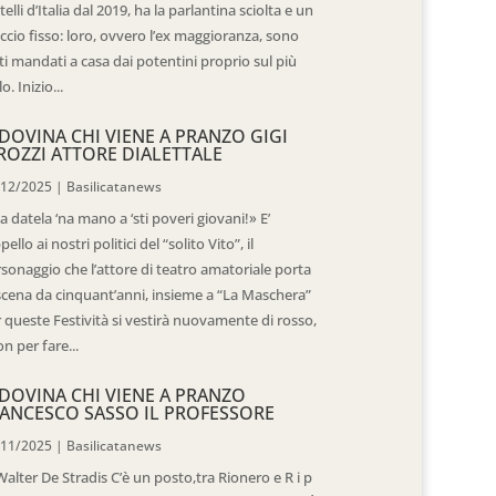
telli d’Italia dal 2019, ha la parlantina sciolta e un
ccio fisso: loro, ovvero l’ex maggioranza, sono
ti mandati a casa dai potentini proprio sul più
o. Inizio...
DOVINA CHI VIENE A PRANZO GIGI
ROZZI ATTORE DIALETTALE
/12/2025
|
Basilicatanews
 datela ‘na mano a ‘sti poveri giovani!» E’
ppello ai nostri politici del “solito Vito”, il
sonaggio che l’attore di teatro amatoriale porta
scena da cinquant’anni, insieme a “La Maschera”
 queste Festività si vestirà nuovamente di rosso,
n per fare...
DOVINA CHI VIENE A PRANZO
ANCESCO SASSO IL PROFESSORE
/11/2025
|
Basilicatanews
Walter De Stradis C’è un posto,tra Rionero e R i p