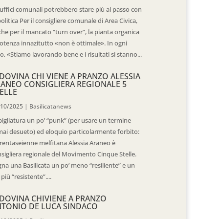
 uffici comunali potrebbero stare più al passo con
politica Per il consigliere comunale di Area Civica,
he per il mancato “turn over”, la pianta organica
otenza innazitutto «non è ottimale». In ogni
o, «Stiamo lavorando bene e i risultati si stanno...
DOVINA CHI VIENE A PRANZO ALESSIA
ANEO CONSIGLIERA REGIONALE 5
ELLE
/10/2025
|
Basilicatanews
igliatura un po’ “punk” (per usare un termine
ai desueto) ed eloquio particolarmente forbito:
trentaseienne melfitana Alessia Araneo è
sigliera regionale del Movimento Cinque Stelle.
na una Basilicata un po’ meno “resiliente” e un
 più “resistente”....
DOVINA CHIVIENE A PRANZO
TONIO DE LUCA SINDACO