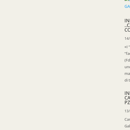
IN
..
C
14
«I 
“fa
(Fd
uno
mag
di 
IN
C
PZ
13
Ca
Gal