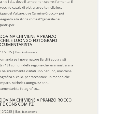
 a n d i d a, dove il tempo non scorre: fermenta. È
vecchio casale di pietra, avvolto nella luce
iqua del Vulture, ove Carmine Crocco – poi
segnato alla storia come il “generale dei
ganti”-per...
DOVINA CHI VIENE A PRANZO
ICHELE LUONGO FOTOGRAFO
OCUMENTARISTA
/11/2025
|
Basilicatanews
domanda se il governatore Bardi li abbia visti
ti, i 131 comuni della regione che amministra, ma
 li ha sicuramente visitati uno per uno, macchina
ografica al collo, per raccontare un mondo che
mpare. Michele Luongo, 62 anni,
umentarista fotografico...
DOVINA CHI VIENE A PRANZO ROCCO
PE CONS COM PZ
/10/2025
|
Basilicatanews