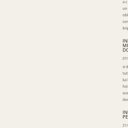
a c
un 
obl
con
bri
IN
M
D
07
si 
tut
lui
fot
sco
doc
IN
PE
21