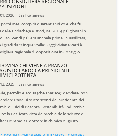
RRI CONSIGLIERA REGIONALE
POSIZIONI
/01/2026
|
Basilicatanews
 pochi mesi compirà quarant’anni colei che fu
 delle sindache(a Pisticci, nel 2016) più giovaniin
oluto. Per di più, era anchela prima, in Basilicata,
 i gradi da “Cinque Stelle”. Oggi Viviana Verri è
sigliere regionale di opposizione in Consiglio...
DOVINA CHI VIENE A PRANZO
UGUSTO LAROCCA PRESIDENTE
IMICI POTENZA
/12/2025
|
Basilicatanews
rie, petrolio e acqua (che sparisce): decidere, non
andare L’analisi senza sconti del presidente dei
mici e Fisici di Potenza. Sostenibilità, industria e
ute: la Basilicata vista dall’occhio della scienza di
ter De Stradis Il dottore in chimica Augusto...