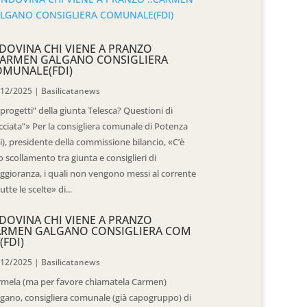
DOVINA CHI VIENE A PRANZO
CARMEN GALGANO CONSIGLIERA
OMUNALE(FDI)
/12/2025
|
Basilicatanews
“progetti” della giunta Telesca? Questioni di
cciata”» Per la consigliera comunale di Potenza
i), presidente della commissione bilancio, «C’è
 scollamento tra giunta e consiglieri di
gioranza, i quali non vengono messi al corrente
tutte le scelte» di...
DOVINA CHI VIENE A PRANZO
ARMEN GALGANO CONSIGLIERA COM
(FDI)
/12/2025
|
Basilicatanews
rmela (ma per favore chiamatela Carmen)
gano, consigliera comunale (già capogruppo) di