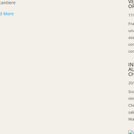
VE
cantiere
OP
d More
17
Fra
una
ass
con
con
IN
A
CH
20
Sco
rim
Chi
sal
Wal