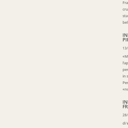
Fra
cru
sta
bell
IN
PI
13
«Ma
l’a
per
in 
Per
«no
IN
FR
28
di 