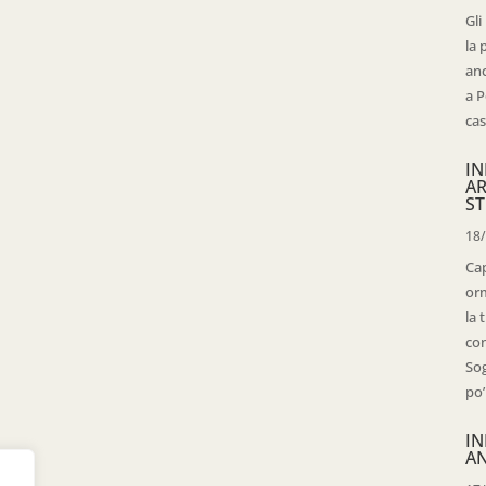
Gli
la 
anc
a P
cas
IN
AR
ST
18
Cap
orm
la 
con
Sog
po’
IN
AN