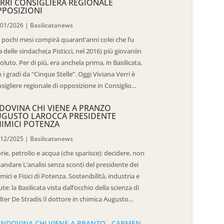
RRI CONSIGLIERA REGIONALE
POSIZIONI
/01/2026
|
Basilicatanews
 pochi mesi compirà quarant’anni colei che fu
 delle sindache(a Pisticci, nel 2016) più giovaniin
oluto. Per di più, era anchela prima, in Basilicata,
 i gradi da “Cinque Stelle”. Oggi Viviana Verri è
sigliere regionale di opposizione in Consiglio...
DOVINA CHI VIENE A PRANZO
UGUSTO LAROCCA PRESIDENTE
IMICI POTENZA
/12/2025
|
Basilicatanews
rie, petrolio e acqua (che sparisce): decidere, non
andare L’analisi senza sconti del presidente dei
mici e Fisici di Potenza. Sostenibilità, industria e
ute: la Basilicata vista dall’occhio della scienza di
ter De Stradis Il dottore in chimica Augusto...