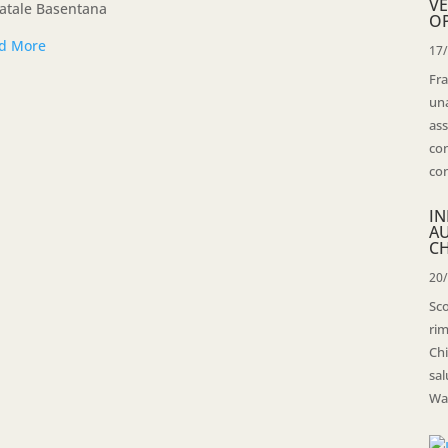
VE
tatale Basentana
OP
d More
17
Fra
una
ass
con
con
IN
A
CH
20
Sco
rim
Chi
sal
Wal