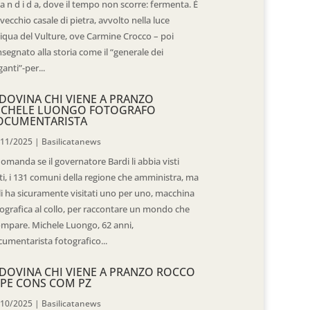
 a n d i d a, dove il tempo non scorre: fermenta. È
vecchio casale di pietra, avvolto nella luce
iqua del Vulture, ove Carmine Crocco – poi
segnato alla storia come il “generale dei
ganti”-per...
DOVINA CHI VIENE A PRANZO
ICHELE LUONGO FOTOGRAFO
OCUMENTARISTA
/11/2025
|
Basilicatanews
domanda se il governatore Bardi li abbia visti
ti, i 131 comuni della regione che amministra, ma
 li ha sicuramente visitati uno per uno, macchina
ografica al collo, per raccontare un mondo che
mpare. Michele Luongo, 62 anni,
umentarista fotografico...
DOVINA CHI VIENE A PRANZO ROCCO
PE CONS COM PZ
/10/2025
|
Basilicatanews