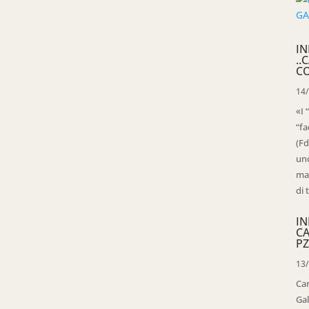
IN
..
C
14
«I 
“fa
(Fd
uno
mag
di 
IN
C
PZ
13
Ca
Gal