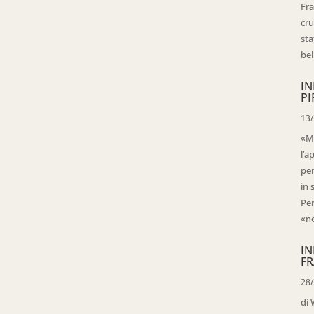
Fra
cru
sta
bell
IN
PI
13
«Ma
l’a
per
in 
Per
«no
IN
FR
28
di 