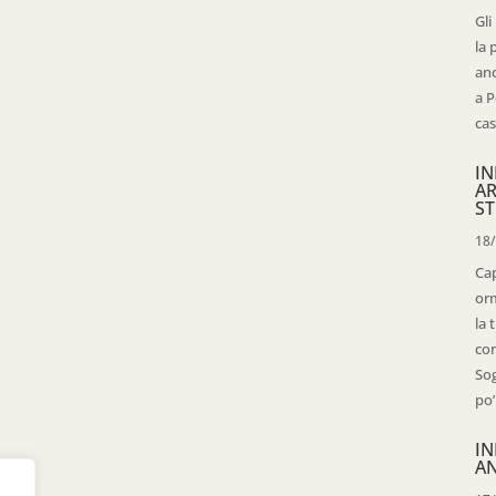
Gli
la 
anc
a P
cas
IN
AR
ST
18
Cap
orm
la 
con
Sog
po’
IN
AN