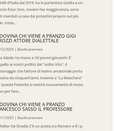
telli d’Italia dal 2019, ha la parlantina sciolta e un
ccio fisso: loro, ovvero l’ex maggioranza, sono
ti mandati a casa dai potentini proprio sul più
o. Inizio...
DOVINA CHI VIENE A PRANZO GIGI
ROZZI ATTORE DIALETTALE
/12/2025
|
Basilicatanews
 datela ‘na mano a ‘sti poveri giovani!» E’
ppello ai nostri politici del “solito Vito”, il
sonaggio che l’attore di teatro amatoriale porta
scena da cinquant’anni, insieme a “La Maschera”
 queste Festività si vestirà nuovamente di rosso,
n per fare...
DOVINA CHI VIENE A PRANZO
ANCESCO SASSO IL PROFESSORE
/11/2025
|
Basilicatanews
Walter De Stradis C’è un posto,tra Rionero e R i p