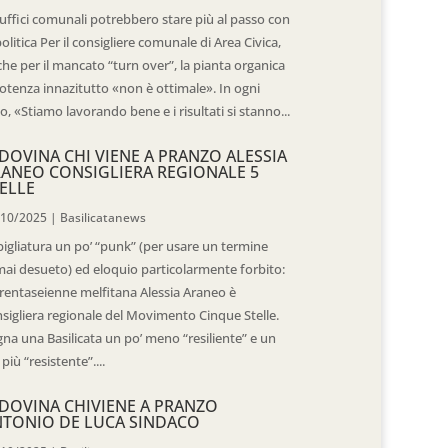
 uffici comunali potrebbero stare più al passo con
politica Per il consigliere comunale di Area Civica,
he per il mancato “turn over”, la pianta organica
otenza innazitutto «non è ottimale». In ogni
o, «Stiamo lavorando bene e i risultati si stanno...
DOVINA CHI VIENE A PRANZO ALESSIA
ANEO CONSIGLIERA REGIONALE 5
ELLE
/10/2025
|
Basilicatanews
igliatura un po’ “punk” (per usare un termine
ai desueto) ed eloquio particolarmente forbito:
trentaseienne melfitana Alessia Araneo è
sigliera regionale del Movimento Cinque Stelle.
na una Basilicata un po’ meno “resiliente” e un
 più “resistente”....
DOVINA CHIVIENE A PRANZO
TONIO DE LUCA SINDACO