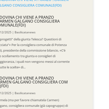
DOVINA CHI VIENE A PRANZO
CARMEN GALGANO CONSIGLIERA
OMUNALE(FDI)
/12/2025
|
Basilicatanews
“progetti” della giunta Telesca? Questioni di
cciata”» Per la consigliera comunale di Potenza
i), presidente della commissione bilancio, «C’è
 scollamento tra giunta e consiglieri di
gioranza, i quali non vengono messi al corrente
tutte le scelte» di...
DOVINA CHI VIENE A PRANZO
ARMEN GALGANO CONSIGLIERA COM
(FDI)
/12/2025
|
Basilicatanews
rmela (ma per favore chiamatela Carmen)
gano, consigliera comunale (già capogruppo) di