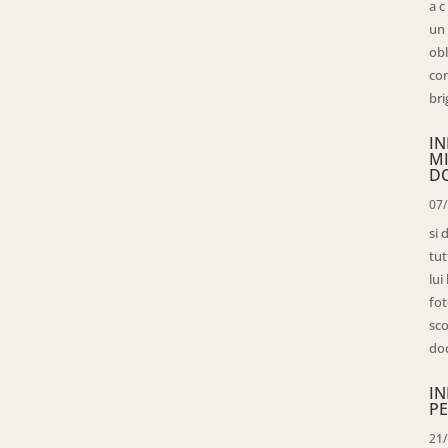
a c
un 
obl
con
bri
IN
M
D
07
si 
tut
lui
fot
sco
doc
IN
PE
21